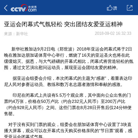
讚
亚运会闭幕式气氛轻松 突出团结友爱亚运精神
2018-09-02 16:32:33
來源：新华社
新华社雅加达9月2日电（郑世波）2018年亚运会闭幕式将于2日
晚在雅加达朋加诺体育中心举行，燃烧了16天的亚运圣火也将在此
缓缓熄灭。据悉，与大气磅礴的开幕式相比，闭幕式将营造轻松的氛
围，通过文艺演出慰问运动员，展现亚运会团结友爱的精神。
据亚运会组委会介绍，本次闭幕式的主题为“感谢”，着重表达印
尼人民对参赛运动员、教练和数万名志愿者激情和奉献的感激。
印尼在闭幕式上共设有5.5万个观众席，其中面向公众出售的门
票约4万张，价格在50万卢比（约合232元人民币）至200万卢比
（约合928元人民币）之间。这些门票在8月28日开售后仅24分钟便
售罄。
对于没有买到门票的观众，组委会在朋加诺体育中心设置了3块直
播大屏幕，观众可以在开幕式当天购买价格亲民的“节日票”观看，感
受亚运会闭幕式气氛。