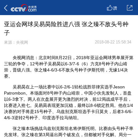
讚
亚运会网球吴易昺险胜进八强 张之臻不敌头号种
子
2018-08-22 15:58:34
來源：央视网
央视网消息：北京时间8月22日，2018年亚运会网球男单展开第
三轮的争夺，12号种子吴易昺以6-3/7-6（6）力克8号种子内山靖
崇，晋级八强。张之臻4-6/3-6不敌头号种子伊斯托明，无缘1/4决
赛。
吴易昺在上一场比赛中以6-2/6-1轻松战胜菲律宾选手Jeson
Patrombon。本场面对8号种子内山靖崇，中国小伙先发制人，首盘
以6-3拿下。两人在次盘展开更为激烈的对决，前12局战成平手后，
比赛进入抢七。吴易昺表现更加沉稳，最终以8-6锁定胜局。他在1/4
决赛的对手将是15号种子、乌兹别克斯坦选手卡日莫夫，后者3-6/6-
4/6-3逆转2号种子、印度选手拉马纳坦。
张之臻本场挑战乌兹别克斯坦名将伊斯托明。比赛由头号种子率
先发球。张之臻在第3局逼出两个破发点，但都被对手化解。局分一