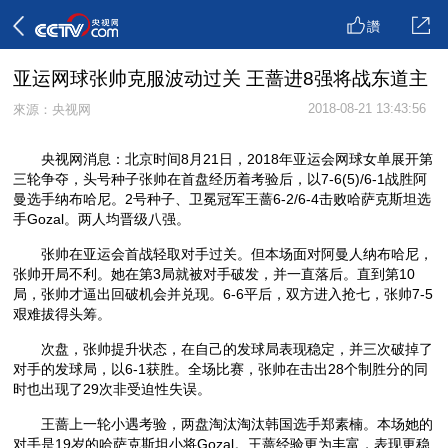
讚
亚运网球张帅克服波动过关 王蔷进8强将战东道主
2018-08-21 13:43:56
來源：央视网
央视网消息：北京时间8月21日，2018年亚运会网球女单展开第
三轮争夺，头号种子张帅在首盘经历着考验后，以7-6(5)/6-1战胜阿
曼选手纳布哈尼。2号种子、卫冕冠军王蔷6-2/6-4击败哈萨克斯坦选
手Gozal。两人均晋级八强。
张帅在亚运会首战轻取对手过关。但本场面对阿曼人纳布哈尼，
张帅开局不利。她在第3局就被对手破发，并一直落后。直到第10
局，张帅才逼出回破机会并兑现。6-6平后，双方进入抢七，张帅7-5
艰难拔得头筹。
次盘，张帅提升状态，在自己的发球局表现稳定，并三次破掉了
对手的发球局，以6-1获胜。全场比赛，张帅在击出28个制胜分的同
时也出现了29次非受迫性失误。
王蔷上一轮小遇考验，两盘淘汰淘汰韩国选手郑素楠。本场她的
对手是19岁的哈萨克斯坦小将Gozal。王蔷经验更为丰富，表现更稳