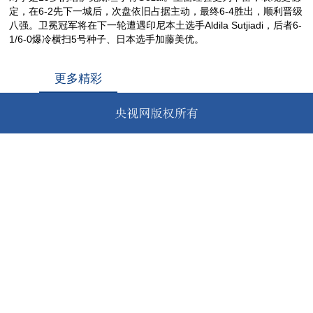
定，在6-2先下一城后，次盘依旧占据主动，最终6-4胜出，顺利晋级
八强。卫冕冠军将在下一轮遭遇印尼本土选手Aldila Sutjiadi，后者6-
1/6-0爆冷横扫5号种子、日本选手加藤美优。
更多精彩