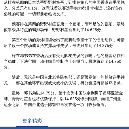
从排在第四的日本选手野野村笙吾，到排在第八的中国香港选手吴翘
充，分差只有0.1分。这意味着决赛选手实力都非常接近，没有谁有
必胜的可能，一切都要看临场发挥。
预赛排在第四的野野村笙吾第一个登场，吊环是他的强项。最终
依靠极具特点的编排动作，野野村笙吾拿到了14.625分。
第三个出场的孙炜继续做出了翻腾动作接十字的惯用动作，可惜
后半段一个摆动成直角支撑动作失误，最终只拿到了14.375分。
好在邓书弟在登场后没有受到队友失误的影响，他的整套动作相
当稳健，下法牢固，动作细节控制也十分得当，最终得到了14.750
分。
随后，无论是中国台北老将陈智郁，还是预赛第一的朝鲜选手钟
龙一，都在其他环节出现或大或小的失误，得分也没有超越邓书弟。
最终，邓书弟以14.75分、第十次为中国队拿到男子吊环亚运金
牌。野野村笙吾也将优势保持，以14.625分拿到银牌。而继广州亚
运会之后，中国台北选手陈智郁再次在这一项目收获铜牌。
更多精彩