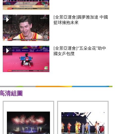
[全景亞運會]圓夢雅加達 中國
籃球擁抱未來
[全景亞運會]“五朵金花”助中
國女乒包攬
高清組圖