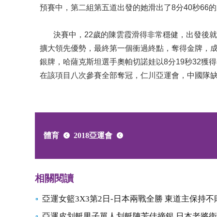
預賽中，第二組第五道出發的她滑出了8分40秒66
決賽中，22歲的陳雲霞滑得非常穩健，出發後就
擴大領先優勢，最終第一個衝過終點，奪得金牌，成績
銀牌，哈薩克斯坦選手奧帕切諾娃以8分19秒32獲得
在該項目八次參賽全部奪冠，仁川亞運會，中國隊
體育
2018亞運會
相關閱讀
亞運女籃3X3第2日-日本兩戰全勝 東道主保持不
亞運皮划艇男子單人划艇陳芳佳摘銀 日本老將