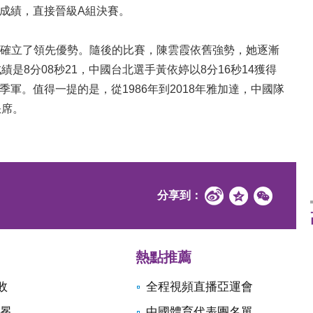
的成績，直接晉級A組決賽。
確立了領先優勢。隨後的比賽，陳雲霞依舊強勢，她逐漸
是8分08秒21，中國台北選手黃依婷以8分16秒14獲得
季軍。值得一提的是，從1986年到2018年雅加達，中國隊
缺席。
分享到：
熱點推薦
敗
全程視頻直播亞運會
衛冕
中國體育代表團名單