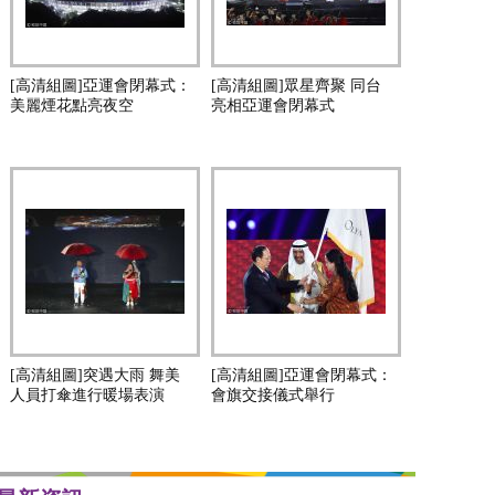
[高清組圖]亞運會閉幕式：
[高清組圖]眾星齊聚 同台
美麗煙花點亮夜空
亮相亞運會閉幕式
[高清組圖]突遇大雨 舞美
[高清組圖]亞運會閉幕式：
人員打傘進行暖場表演
會旗交接儀式舉行