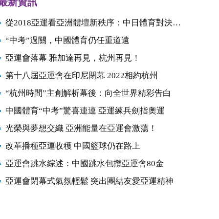
最新資訊
從2018亞運看亞洲體壇新秩序：中日體育對決開始
“中考”過關，中國體育仍任重道遠
亞運會落幕 雅加達再見，杭州再見！
第十八屆亞運會在印尼閉幕 2022相約杭州
“杭州時間”主創解析幕後：向全世界精彩告白
中國體育“中考”驚喜連連 亞運練兵劍指奧運
光榮與夢想交織 亞洲能量在亞運會激蕩！
改革播種亞運收穫 中國籃球仍在路上
亞運會跳水綜述：中國跳水包攬亞運會80金
亞運會閉幕式氣氛輕鬆 突出團結友愛亞運精神