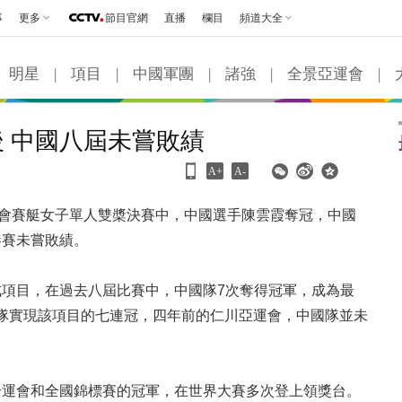
事
更多
節目官網
直播
欄目
頻道大全
明星
|
項目
|
中國軍團
|
諸強
|
全景亞運會
|
 中國八屆未嘗敗績
A+
A-
運會賽艇女子單人雙槳決賽中，中國選手陳雲霞奪冠，中國
參賽未嘗敗績。
項目，在過去八屆比賽中，中國隊7次奪得冠軍，成為最
中國隊實現該項目的七連冠，四年前的仁川亞運會，中國隊並未
全運會和全國錦標賽的冠軍，在世界大賽多次登上領獎台。