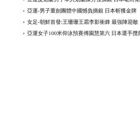
亞運-男子重劍團體中國憾負摘銀 日本斬獲金牌
女足-朝鮮首發:王珊珊王霜李影衝鋒 最強陣迎敵
亞運女子100米仰泳預賽傅園慧第六 日本選手攬