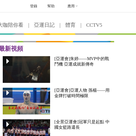
登錄
幫助
應用
大咖陪你看
|
亞運日記
|
體育
|
CCTV5
最新視頻
[亞運會]朱婷——MVP中的戰
鬥機 亞運成就新傳奇
[亞運會]亞運人物 孫楊——用
金牌打破時間極限
[全景亞運會]冠軍只是起點 中
國女籃路還長