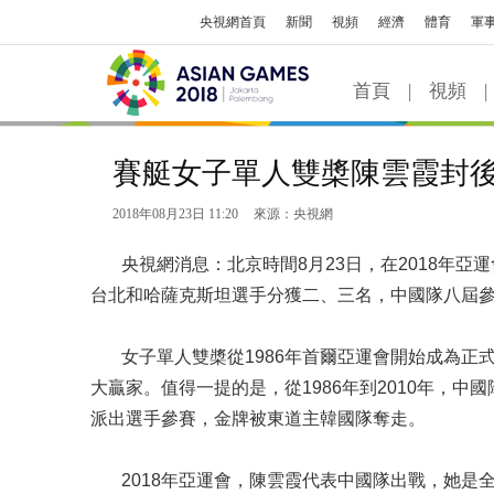
央視網首頁
新聞
視頻
經濟
體育
軍
首頁
|
視頻
|
賽艇女子單人雙槳陳雲霞封後
2018年08月23日 11:20
來源：央視網
央視網消息：北京時間8月23日，在2018年亞
台北和哈薩克斯坦選手分獲二、三名，中國隊八屆
女子單人雙槳從1986年首爾亞運會開始成為正式
大贏家。值得一提的是，從1986年到2010年，
派出選手參賽，金牌被東道主韓國隊奪走。
2018年亞運會，陳雲霞代表中國隊出戰，她是