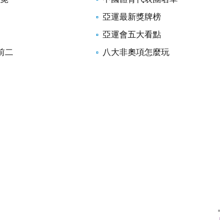
亞運最新獎牌榜
亞運會五大看點
前二
八大非奧項怎麼玩