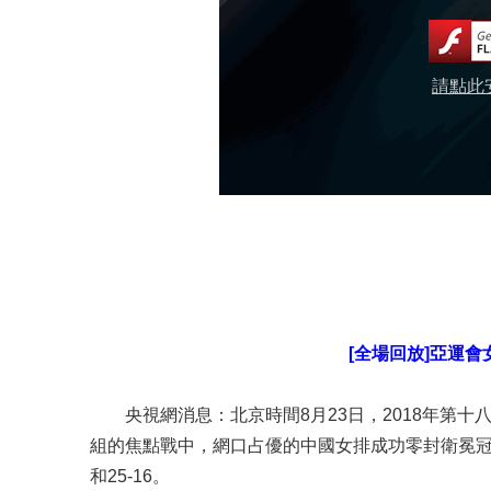
請點此安
[全場回放]亞運
央視網消息：北京時間8月23日，2018年第
組的焦點戰中，網口占優的中國女排成功零封衛冕冠軍韓
和25-16。