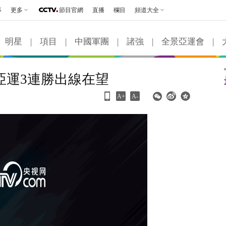
事
更多
節目官網
直播
欄目
頻道大全
明星
|
項目
|
中國軍團
|
諸強
|
全景亞運會
|
亞運3連勝出線在望
A+
A-