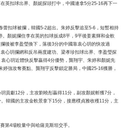
英扣球出界、顏妮探頭打中，中國連拿5分25-16再下一
蕾扣球被攔，韓國5-2超出。朱婷反擊追至5-6，短暫相持
停。顏妮攔住李在英的扣球扳成8平，9平後姜素輝和金軟
被攔後被李盈瑩換下，落後3分的中國靠袁心玥的快攻過
、袁心玥攔網和反吊兩度建功、梁孝珍扣球出界、李盈瑩探
超。袁心玥近體快反擊贏得4分優勢，龔翔宇、朱婷和顏妮先
朱婷強攻奪賽點、龔翔宇反擊鎖定勝局，中國25-16獲勝，
玥貢獻12分，主攻劉曉彤贏得11分，副攻顏妮斬獲7分，
。韓國的主攻金軟景拿下15分，接應樸貞雅收穫11分，主
小組賽第4場較量中與哈薩克斯坦交手。