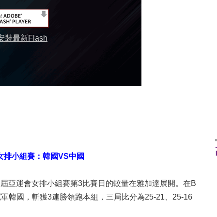
裝最新Flash
會女排小組賽：韓國VS中國
十八屆亞運會女排小組賽第3比賽日的較量在雅加達展開。在B
國，斬獲3連勝領跑本組，三局比分為25-21、25-16