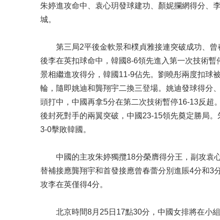
朱婷進攻命中、袁心玥發球建功、顏妮攔網得分、李在
城。
第三局2平後金軟景和樸貞雅接連突破成功、曾春
後李在英扣球命中，韓國8-6領先進入第一次技術暫
景相繼進攻得分，韓國11-9佔先。劉曉彤兩度扣球
輪，隨即姚迪和龔翔宇二換三登場。姚迪發球得分
頭打中，中國再拿5分在第二次技術暫停16-13反
後封死對手的兩翼突破，中國23-15領先奠定勝局。
3-0擊敗韓國。
中國的主攻朱婷獨攬18分榮膺得分王，副攻袁心
替補接應龔翔宇和首發接應曾春蕾分別進賬4分和3分
攻李在英僅得4分。
北京時間8月25日17點30分，中國女排將在