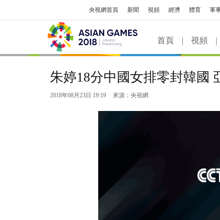
央視網首頁
新聞
視頻
經濟
體育
軍
首頁
|
視頻
|
朱婷18分中國女排零封韓國 
2018年08月23日 19:19
來源：央視網