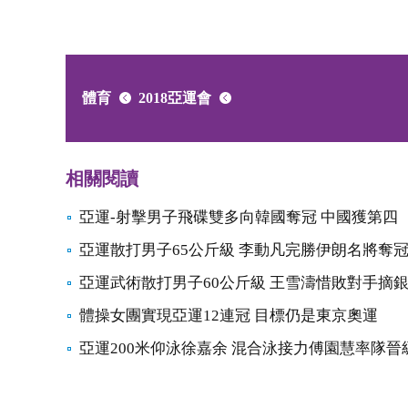
體育
2018亞運會
相關閱讀
亞運-射擊男子飛碟雙多向韓國奪冠 中國獲第四
亞運散打男子65公斤級 李動凡完勝伊朗名將奪
亞運武術散打男子60公斤級 王雪濤惜敗對手摘
體操女團實現亞運12連冠 目標仍是東京奧運
亞運200米仰泳徐嘉余 混合泳接力傅園慧率隊晉