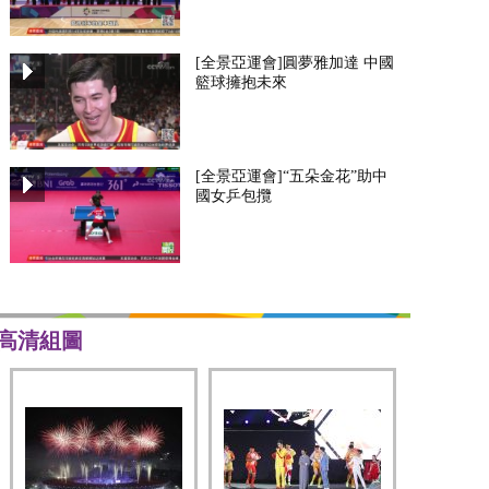
[全景亞運會]圓夢雅加達 中國
籃球擁抱未來
[全景亞運會]“五朵金花”助中
國女乒包攬
高清組圖