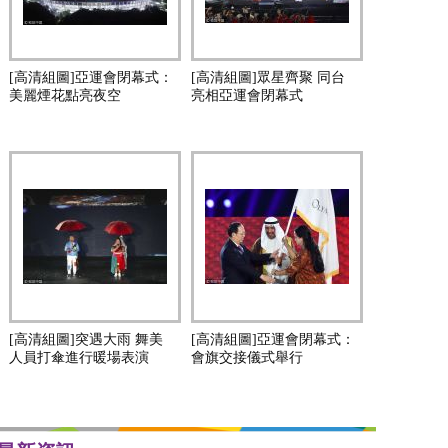
[高清組圖]亞運會閉幕式：
[高清組圖]眾星齊聚 同台
美麗煙花點亮夜空
亮相亞運會閉幕式
[高清組圖]突遇大雨 舞美
[高清組圖]亞運會閉幕式：
人員打傘進行暖場表演
會旗交接儀式舉行