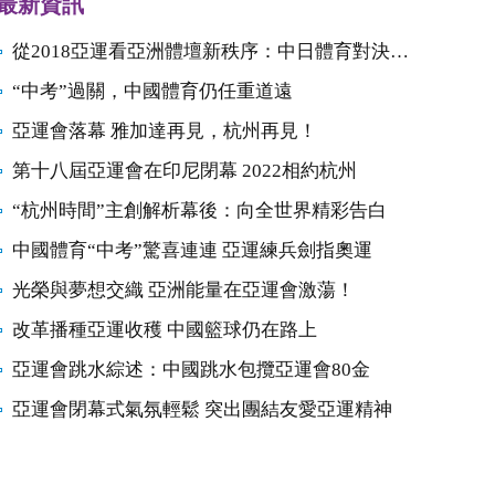
最新資訊
從2018亞運看亞洲體壇新秩序：中日體育對決開始
“中考”過關，中國體育仍任重道遠
亞運會落幕 雅加達再見，杭州再見！
第十八屆亞運會在印尼閉幕 2022相約杭州
“杭州時間”主創解析幕後：向全世界精彩告白
中國體育“中考”驚喜連連 亞運練兵劍指奧運
光榮與夢想交織 亞洲能量在亞運會激蕩！
改革播種亞運收穫 中國籃球仍在路上
亞運會跳水綜述：中國跳水包攬亞運會80金
亞運會閉幕式氣氛輕鬆 突出團結友愛亞運精神