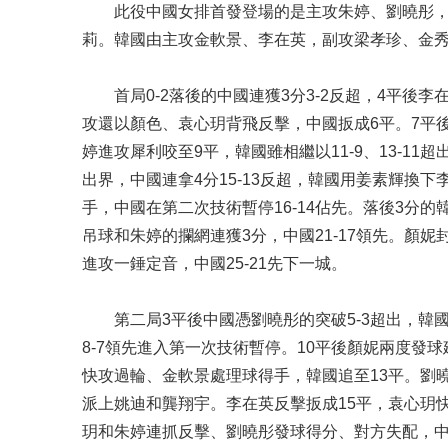
此役中國女排首發登場的是主攻朱婷、劉曉彤
莉。韓國由主攻金軟景、李在英，副攻梁孝珍、金
首局0-2落後的中國連獲3分3-2反超，4平後
攻還以顏色、袁心玥背飛反擊，中國扳成6平。7平後
婷進攻犀利咬至9平，韓國雖相繼以11-9、13-1
出界，中國連拿4分15-13反超，韓國用姜素輝換
手，中國在第二次技術暫停16-14佔先。落後3分的
吊球和朱婷的攔網連獲3分，中國21-17領先。顏妮
進攻一錘定音，中國25-21先下一城。
第二局3平後中國憑劉曉彤的突破5-3超出，韓
8-7領先進入第一次技術暫停。10平後顏妮兩度發球
快攻過輪、金軟景處理球得手，韓國追至13平。劉曉
派上姚迪和龔翔宇。李在英反擊扳成15平，袁心玥快
玥和朱婷連抓反擊、劉曉彤發球得分、對方失配，中國