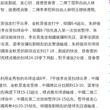
，副攻顏妮、袁心玥，接應曾春蕾，二傳丁霞和自由人林
秀智，接應樸貞雅，二傳李孝熙和自由人林明玉聯袂應戰。
李在英強攻打手出界、金軟景後攻打中，韓國6-4超出。朱婷後
李在英扣球命中，韓國8-7領先進入第一次技術暫停。朱
1超出卻沒能保持住。李在英進攻相繼被攔和失誤、梁孝珍調攻
下李在英。梁孝珍攔住劉曉彤的反擊過輪後，朱婷後排吊球得
韓國靠金軟景的探頭迫近到17-18，顏妮的快攻、曾春蕾的
封死樸貞雅的扣球24-19拿下局點，對手連扳2分後，曾春蕾
國利用金秀智的吊球追成6平。7平後李在英扣球出界，中國
建功、金軟景進攻受挫，中國將比分拉開到13-10。梁孝珍
彤兩度下球15-13超出，樸貞雅吊球過輪後，中國二換三
球命中，中國在第二次技術暫停16-15佔先。暫停後袁心
再奪4分20-15領先。韓國靠劉曉彤的發球失誤過輪後，