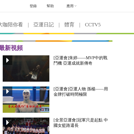
登錄
幫助
應用
大咖陪你看
|
亞運日記
|
體育
|
CCTV5
最新視頻
[亞運會]朱婷——MVP中的戰
鬥機 亞運成就新傳奇
[亞運會]亞運人物 孫楊——用
金牌打破時間極限
[全景亞運會]冠軍只是起點 中
國女籃路還長