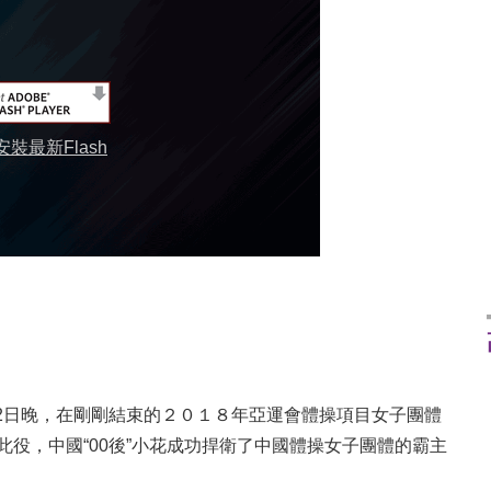
裝最新Flash
2日晚，在剛剛結束的２０１８年亞運會體操項目女子團體
藉此役，中國“00後”小花成功捍衛了中國體操女子團體的霸主