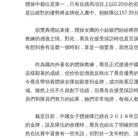
體操中都位居第一，只有在跳馬項目上以0.20分
是以絕對的優勢將金牌收入囊中。朝鮮隊以157.35
頒獎典禮結束後，體操女團的小姑娘們紛紛將脖
教練的感激之情。對此，喬良在接受採訪時也直言孩
有想到會有這麼一個時刻，算是一個驚喜，當然這也
作為國內外著名的體操教練，喬良正式接過中國
這樣顯著的成績，也恰恰從側面反映出了喬良優秀的
今喬良帶領着體操女隊如願拿到金牌，成功衛冕亞
城。雖然上任不久就創下佳績，但喬良在接受採訪時
員們和隊員們努力的結果，她們非常地拼，每個人都
截至目前，中國女子體操隊已經在２０１８年亞
的金牌，談及隊伍的收穫時，喬良也給出了明確的答
然在比賽中還會有一些失誤，但對於一支年輕的、