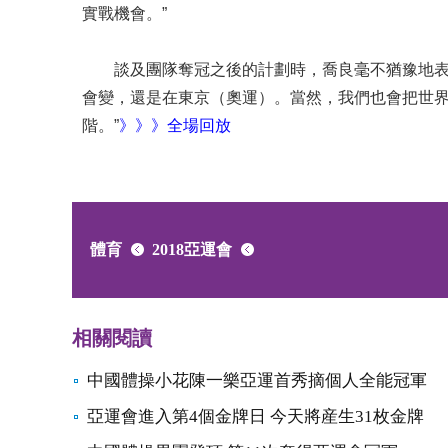
實戰機會。”
談及團隊奪冠之後的計劃時，喬良毫不猶豫地表示
會變，還是在東京（奧運）。當然，我們也會把世
階。”
》》》全場回放
體育
2018亞運會
相關閱讀
中國體操小花陳一樂亞運首秀摘個人全能冠軍
亞運會進入第4個金牌日 今天將産生31枚金牌