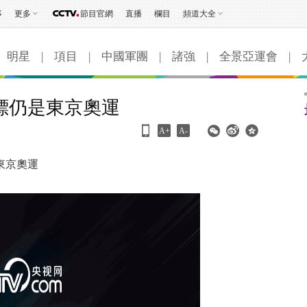
事
更多
節目官網
直播
欄目
頻道大全
明星
|
項目
|
中國軍團
|
諸強
|
全景亞運會
|
目標仍是東京奧運
A+
A-
東京奧運