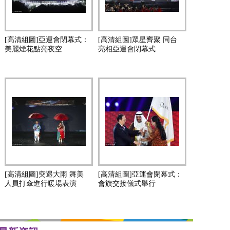
[高清組圖]亞運會閉幕式：
[高清組圖]眾星齊聚 同台
美麗煙花點亮夜空
亮相亞運會閉幕式
[高清組圖]突遇大雨 舞美
[高清組圖]亞運會閉幕式：
人員打傘進行暖場表演
會旗交接儀式舉行