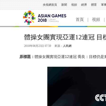
央視網首頁
新聞
視頻
經濟
體育
軍
首頁
|
視頻
|
體操女團實現亞運12連冠 
2018年08月23日 07:59
來源：
人民網
原標題：
體操女團實現亞運12連冠 喬良：目標仍是