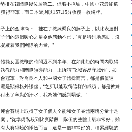
的劣勢排在韓國隊後位居第二。但瑕不掩瑜，中國小花最終還
分獲得亞軍，而日本隊則以157.15分收穫一枚銅牌。
子上的金牌摘下，挂在了教練喬良的脖子上，以此表達對
子們的這個暖心之舉令他感動不已，“真是特別地感動，沒
凝聚着我們團隊的力量。”
體操女團教鞭的時間還不到半年。在如此短的時間內取得
執教能力和團隊領導能力。正所謂“攻城容易守城難”，如
運會冠軍，對喬良本人和中國女子體操而言，都是價值連
還是顯得格外謙虛，“之所以能取得這樣的成績，都是教練
付出了辛勤的汗水，我為她們感到驕傲。”
運會賽場上取得了女子個人全能和女子團體兩塊分量十足
案，“從準備階段到比賽階段，隊伍的整體士氣非常好，雖
沒有大賽經驗的隊伍而言，這是一個非常好的、積累經驗的