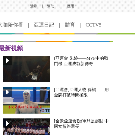
登錄
幫助
應用
大咖陪你看
|
亞運日記
|
體育
|
CCTV5
最新視頻
[亞運會]朱婷——MVP中的戰
鬥機 亞運成就新傳奇
[亞運會]亞運人物 孫楊——用
金牌打破時間極限
[全景亞運會]冠軍只是起點 中
國女籃路還長