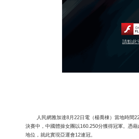
請點此安
人民網雅加達8月22日電（楊喬棟）當地時間2
決賽中，中國體操女團以160.250分獲得冠軍。憑
地位，就此實現亞運會12連冠。