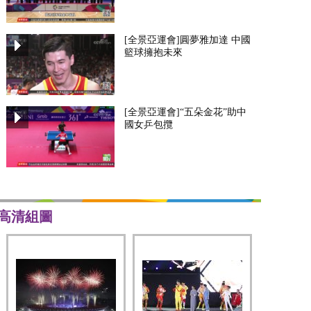
[全景亞運會]圓夢雅加達 中國
籃球擁抱未來
[全景亞運會]“五朵金花”助中
國女乒包攬
高清組圖