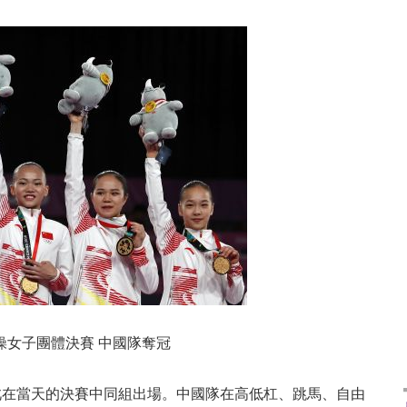
體操女子團體決賽 中國隊奪冠
在當天的決賽中同組出場。中國隊在高低杠、跳馬、自由