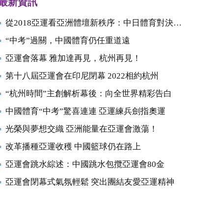
最新資訊
從2018亞運看亞洲體壇新秩序：中日體育對決開始
“中考”過關，中國體育仍任重道遠
亞運會落幕 雅加達再見，杭州再見！
第十八屆亞運會在印尼閉幕 2022相約杭州
“杭州時間”主創解析幕後：向全世界精彩告白
中國體育“中考”驚喜連連 亞運練兵劍指奧運
光榮與夢想交織 亞洲能量在亞運會激蕩！
改革播種亞運收穫 中國籃球仍在路上
亞運會跳水綜述：中國跳水包攬亞運會80金
亞運會閉幕式氣氛輕鬆 突出團結友愛亞運精神