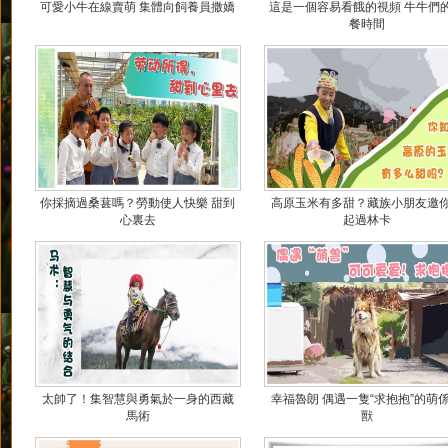
可愛小牛在線賣萌 集體向飼養員撒嬌
這是一個容易看餓的視頻 牛牛們
餐時間
你採摘過桑葚嗎？勞動使人快樂 甜到
高原玉米有多甜？藏族小朋友邀
心裏去
起過林卡
太帥了！集智慧與勇氣於一身的西藏
幸福魯朗 偶遇一隻“求抱抱”的萌
馬術
獸