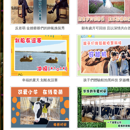
反差萌 金婚爺爺們的帥氣換裝秀
願有歲月可回頭 且以深情共白
幸福的夏天 划船友誼賽
孩子們體驗航拍黑科技 穿越機