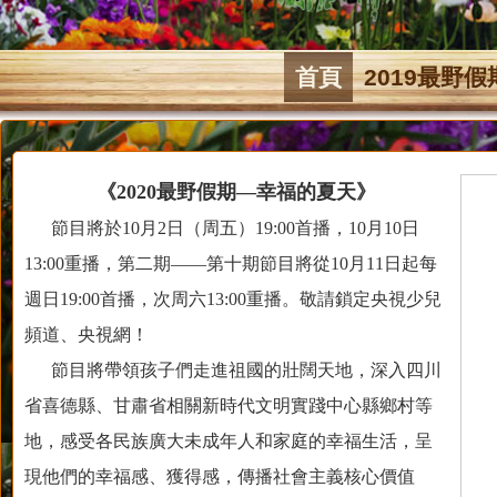
首頁
2019最野假
《2020最野假期—幸福的夏天》
節目將於10月2日（周五）19:00首播，10月10日
13:00重播，第二期——第十期節目將從10月11日起每
週日19:00首播，次周六13:00重播。敬請鎖定央視少兒
頻道、央視網！
節目將帶領孩子們走進祖國的壯闊天地，深入四川
省喜德縣、甘肅省相關新時代文明實踐中心縣鄉村等
地，感受各民族廣大未成年人和家庭的幸福生活，呈
現他們的幸福感、獲得感，傳播社會主義核心價值