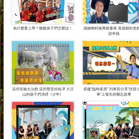
為什麼要上學？聽聽孩子們怎麼説！
描繪鄉村振興新畫卷 喜德縣的老
談幸福
這些笑臉太治愈 這些聲音好純凈 大涼
搭建“臨時産房” 列車長分享“扶貧
山的孩子們演繹《少年》
車”上發生的難忘故事