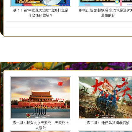
慕了！在“中國最美灘塗”出海打魚是
揚帆起航 放聲歌唱 我們就是這片
什麼樣的體驗？
最靚的仔
第一期：我愛北京天安門，天安門上
第二期： 他們為祖國獻石油
太陽升