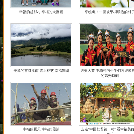
幸福的趙那村 幸福的大團圓
來瞧瞧！一個被果樹環抱的村
美麗的雪域江南 雲上林芝 幸福魯朗
選美大賽 中壩村的牛牛們將迎來
的高光時刻
幸福的夏天 幸福的霞浦
走進“中國扶貧第一村” 看幸福美