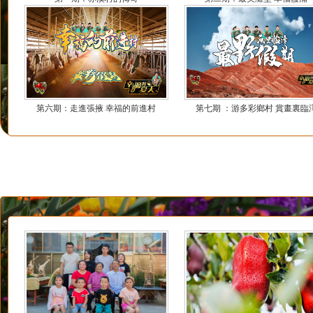
第六期：走進張掖 幸福的前進村
第七期 ：游多彩鄉村 賞畫裏臨