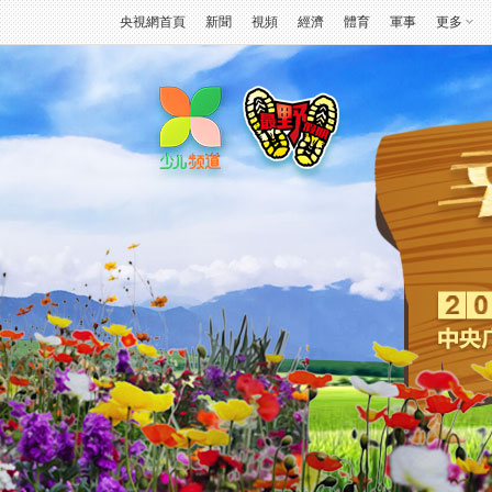
央視網首頁
新聞
視頻
經濟
體育
軍事
更多