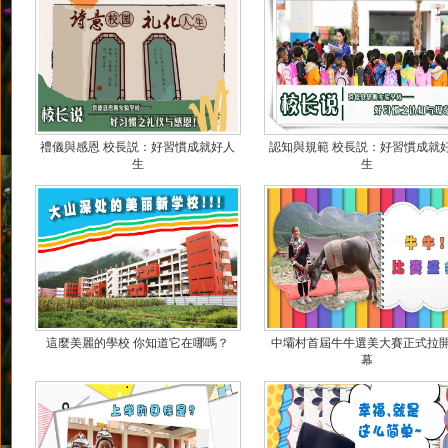
禮儀與感恩 校長説：好習慣成就好人
認知與規範 校長説：好習慣成就
生
生
這麼美麗的學校 你知道它在哪嗎？
中壩村首屆牛牛選美大賽正式拉
幕