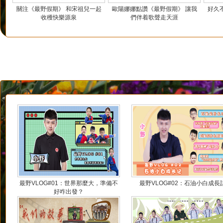
關注《最野假期》 和宋祖兒一起
歐陽娜娜點讚《最野假期》 讓我
好久
收穫快樂源泉
們伴着歌聲走天涯
最野VLOG#01：世界那麼大，準備不
最野VLOG#02：石油小白成長
好咋出發？