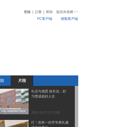
习惯成就好人生
登錄
|
註冊
|
幫助
返回央視網
>>
PC客戶端
移動客戶端
2020-10-23 11:37:09
卫生与饮食 校长说：好
音
熱榜
习惯成就好人生
微視頻
兒
音樂
體育賽事
農業農村
2020-10-23 11:37:09
安全与运动 校长说：好
习惯成就好人生
期
片段
2020-10-23 11:35:09
礼仪与感恩 校长说：好
习惯成就好人生
2020-10-23 11:35:09
叮！您有一封开学典礼邀