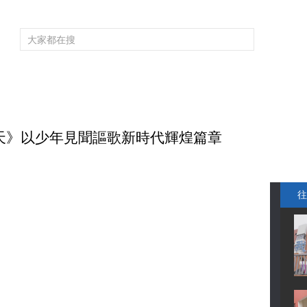
頻道大全
欄目大全
片庫
4K專區
聽
育
電影
國防軍事
電視劇
紀錄
科教
戲曲
社會與法
少
夏天》以少年見聞謳歌新時代輝煌篇章
往