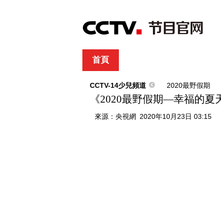
首頁
直播
節目單
綜合
新聞
財經
綜藝
中文國際
體
CCTV-14少兒頻道
2020最野假期
《2020最野假期—幸福的
來源：
央視網
2020年10月23日 03:15