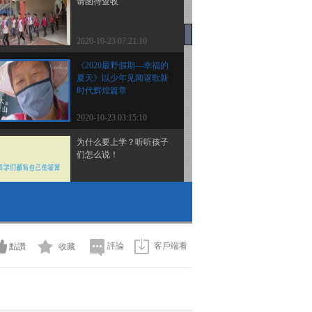
请函待查收
2020-10-23 07:21:10
《2020最野假期—幸福的
夏天》以少年见闻讴歌新
时代辉煌篇章
2020-10-23 03:15:10
为什么要上学？听听孩子
们怎么说！
2020-10-23 03:13:10
发挥你的想象力！抢答
题：长大了想做什么？
評論
客戶端看
點讚
收藏
2020-10-23 03:13:09
新学期新气象 喜欢孩子
们青春洋溢的模样