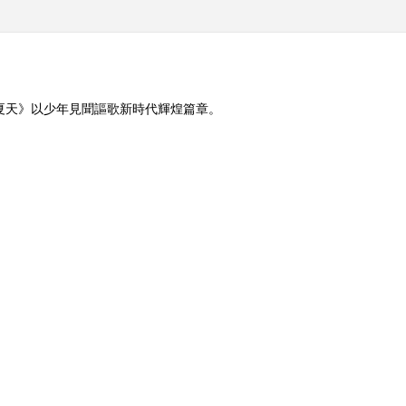
的夏天》以少年見聞謳歌新時代輝煌篇章。
美孝心少年走进山
《绿野寻踪》 20161102
[智慧树]《小青
芝麻哥哥：你什么时
者：温熙媛家庭
呢？