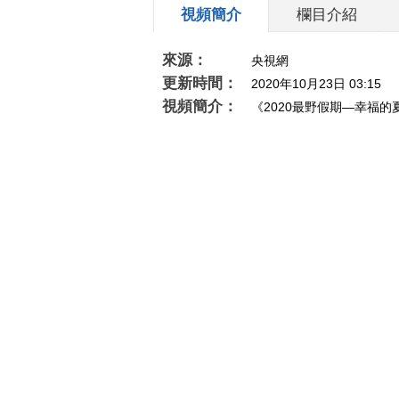
視頻簡介
欄目介紹
來源：
央視網
更新時間：
2020年10月23日 03:15
視頻簡介：
《2020最野假期—幸福
相關推薦
为什么要上学？听听孩子们
[寻找最
怎么说！
西]请问
候来太原