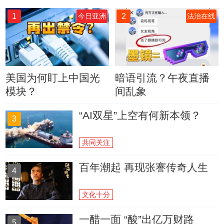
1
2
今日亚洲
法治在线
美国为何盯上中国光
暗语引流？午夜直播
模块？
间乱象
“AI双星”上空有何新本领？
3
共同关注
百年潮起 再现张謇传奇人生
4
文化十分
一醋一面 “酸”出亿万财路
5