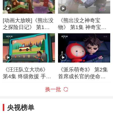
[动画大放映]《熊出没
《熊出没之神奇宝
之探险日记》 第1集
物》 第1集 神奇宝物
导游光头强
现世
《汪汪队立大功6》
《派乐萌奇3》 第2集
第4集 终级救援 手机
首席成长官的使命
失踪谜案
（下）
换一批
央视榜单