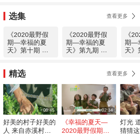
选集
查看更多
《2020最野假
《2020最野假
《2
期—幸福的夏
期—幸福的夏
期—
天》第十期 幸
天》第九期 天
天》
福的大团圆
水有个赵那村
山村
们
精选
查看更多
00:45
02:34
好美的村子好美的
《幸福的夏天—
灯光 
人 来自赤溪村的
2020最野假期》
猜猜这
采茶记
初次见面 请多关