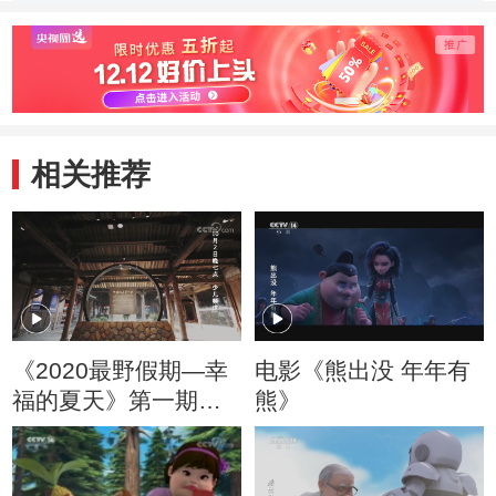
照
相关推荐
《2020最野假期—幸
电影《熊出没 年年有
福的夏天》第一期精
熊》
彩抢先看