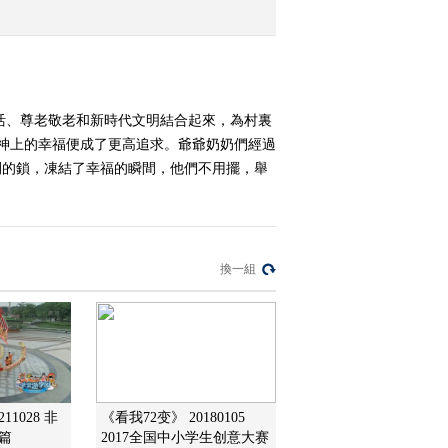
幸福鲁朗
2020-11-01 21:14:38
《2020最野假期—幸福的
夏天》第四期 牛牛选美
活、尊老敬老和新時代文明結合起來，為村裏
大赛
精神上的幸福便成了更高追求。爺爺奶奶們經過
2020-10-25 21:25:01
時間的鎖，凍結了幸福的瞬間，他們不用擺，舉
《2020最野假期—幸福的
夏天》 第三期 坐着火车
进凉山
換一組
2020-10-18 20:57:24
《2020最野假期—幸福的
夏天》 第二期 最美滩涂
幸福霞浦
2020-10-11 21:05:47
《2020最野假期—幸福的
11028 非
《看我72变》 20180105
夏天》 第一期 赤溪村的
篇
2017全国中小学生创意大赛