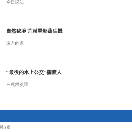
今日説法
自然秘境 荒漠翠影蘊生機
遠方的家
“最後的水上公交”擺渡人
三農群英匯
製片廠