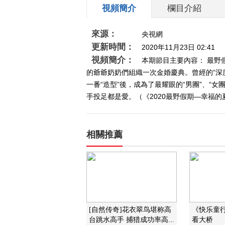
視頻簡介
欄目介紹
來源：
央視網
更新時間：
2020年11月23日 02:41
視頻簡介：
本期節目主要內容： 最
的爺爺奶奶們組織一次金婚慶典。曾經的“深
一番“造型”後，成為了最耀眼的“男團”、“
手投足都是愛。（《2020最野假期—幸福的
相關推薦
[自然传奇]花衣翠鸟堪称高
《快乐童
台跳水高手 捕猎成功率高...
看大桥