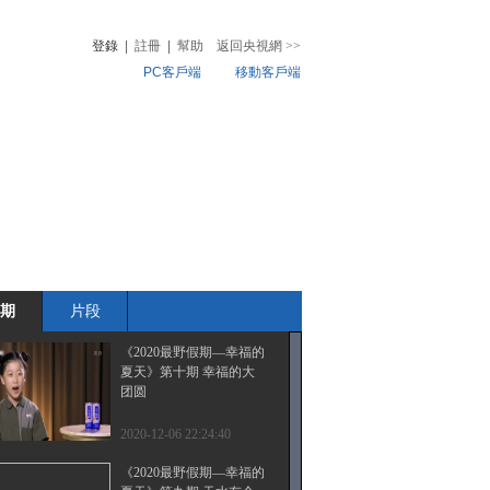
登錄
|
註冊
|
幫助
返回央視網
>>
PC客戶端
移動客戶端
音
熱榜
微視頻
兒
音樂
體育賽事
農業農村
期
片段
《2020最野假期—幸福的
夏天》第十期 幸福的大
团圆
2020-12-06 22:24:40
《2020最野假期—幸福的