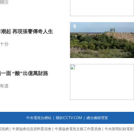
關注
9
年潮起 再現張謇傳奇人生
十分
10
一面 “酸”出億萬財路
有道
中央電視台網站
|
關於CCTV.COM
|
總台總經理室
電視網
|
中廣協會信息資料委員會
|
中廣協會電視文藝工作委員會
|
中央新聞紀錄電影