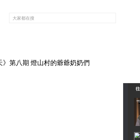
頻道大全
欄目大全
片庫
4K專區
聽
育
電影
國防軍事
電視劇
紀錄
科教
戲曲
社會與法
少
夏天》第八期 燈山村的爺爺奶奶們
往