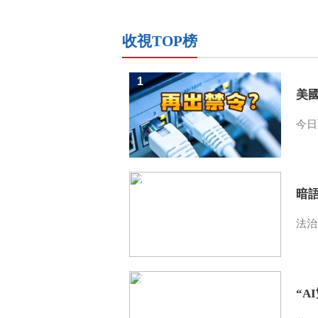
收視TOP榜
1
美
今日
2
暗
法治
3
“A