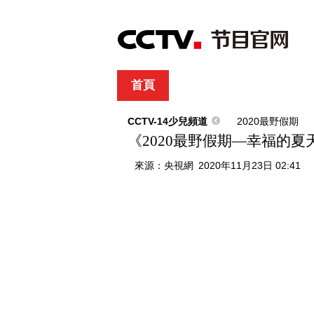
首頁
直播
節目單
綜合
新聞
財經
綜藝
中文國際
體
CCTV-14少兒頻道
2020最野假期
《2020最野假期—幸福的
來源：
央視網
2020年11月23日 02:41