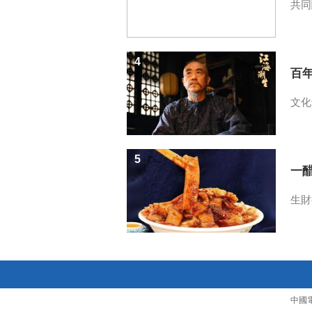
共同
4
百
文化
5
一醋
生財
中國