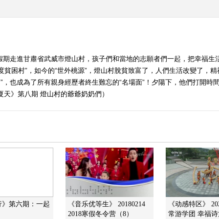
野假期走進甘肅省武威市燈山村，孩子們和當地的志願者們一起，把幸福生
度貧困村”，如今的“世外桃源”，燈山村脫貧致富了，人們生活改變了，
女團”，也成為了所有親身經歷者終生難忘的“名場面”！夕陽下，他們打開
夏天》第八期 燈山村的爺爺奶奶們）
行》第六期：一起
《音乐优等生》 20180214
《动感特区》 202
2018寒假冬令营（8）
常游学团 幸福诗