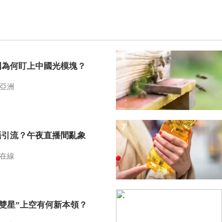
6
國為何盯上中國光模塊？
亞洲
7
語引流？午夜直播間亂象
在線
8
I雙星”上空有何新本領？