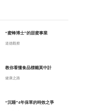
“蜜蜂博士”的甜蜜事業
道德觀察
教你看懂食品標籤莫中計
健康之路
“沉睡”4年保單的時效之爭