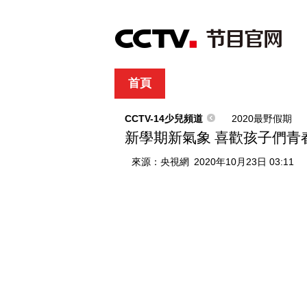
首頁
直播
節目單
綜合
新聞
財經
綜藝
中文國際
體
CCTV-14少兒頻道
2020最野假期
新學期新氣象 喜歡孩子們青
來源：
央視網
2020年10月23日 03:11