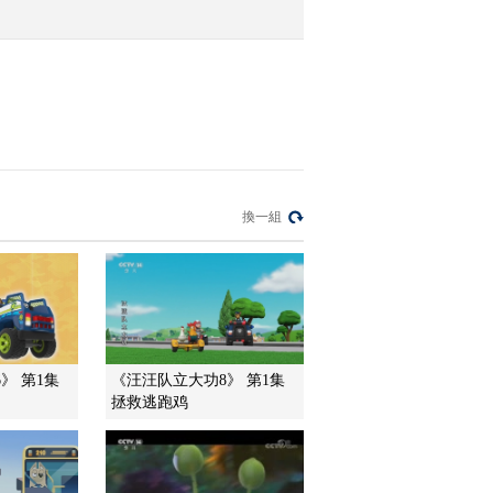
2020-10-23 03:07:09
[2020最野假期—幸福的
夏天]孩子们来到喜德县
中坝村帮忙给村民们发卖
花椒的收成
2020-10-18 20:11:24
[2020最野假期—幸福的
換一組
夏天]孩子们来到喜德县
中坝村帮忙给村民们发电
视机
2020-10-18 20:09:24
[2020最野假期—幸福的
夏天]孩子们登上从四川
攀枝花前往凉山彝族自治
》 第1集
《汪汪队立大功8》 第1集
州喜德县的“扶贫...
拯救逃跑鸡
2020-10-18 20:03:24
[2020最野假期—幸福的
夏天]孩子们在列车上结