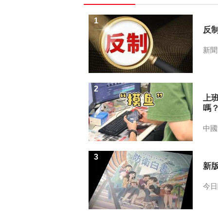
1
反
新聞
2
上
嗎
中國
3
新
今日