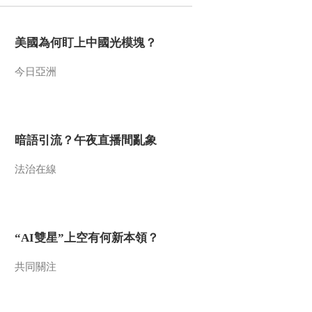
2020-10-16 13:15:33
美國為何盯上中國光模塊？
这些笑脸太治愈 这些声
音好纯净 大凉山的孩子
今日亞洲
们演绎《少年》
2020-10-16 13:13:32
搭建“临时产房” 列车长分
享“扶贫小火车”上发生的
暗語引流？午夜直播間亂象
难忘故事
法治在線
2020-10-16 13:09:32
这趟开往幸福的列车 满
载着人们的喜悦与感动
“AI雙星”上空有何新本領？
2020-10-16 13:07:32
共同關注
魅力副队长很“吸睛”！方
言的魅力你get到了吗？