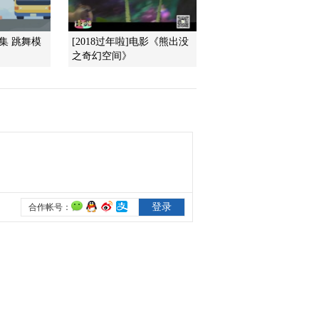
识沿途上下车的村民和往
返求学的当地朋友
2020-10-18 20:03:24
1集 跳舞模
[2018过年啦]电影《熊出没
之奇幻空间》
与蓝天为伴的孩子们 拥
有最烂漫的童年
2020-10-16 13:17:32
描绘乡村振兴新画卷 喜
德县的老奶奶谈幸福
2020-10-16 13:17:32
神秘礼物送到家家户户
分享实实在在的幸福
2020-10-16 13:15:33
肉厚肥硕 味道鲜美 来品
品舌尖上的鸡枞菌吧