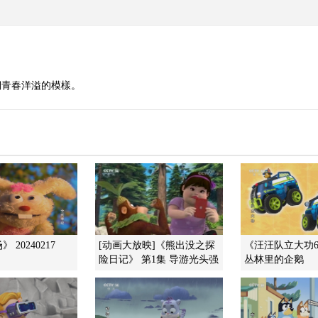
們青春洋溢的模樣。
 20240217
[动画大放映]《熊出没之探
《汪汪队立大功6
险日记》 第1集 导游光头强
丛林里的企鹅