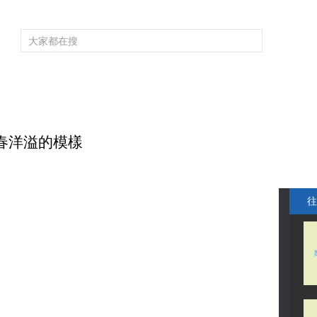
頻道大全
欄目大全
片庫
4K專區
聽
育
電影
國防軍事
電視劇
紀錄
科教
戲曲
社會與法
少
春洋溢的模樣
往