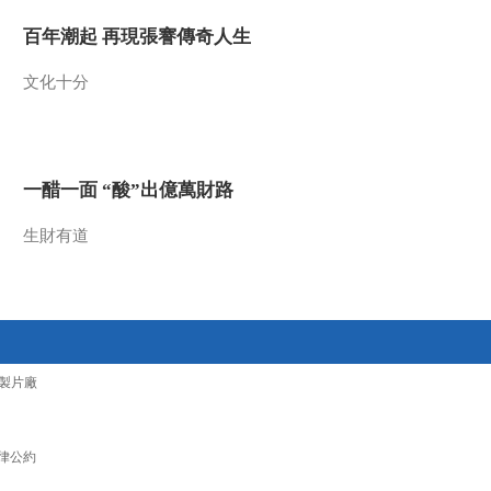
2020-10-16 13:03:31
百年潮起 再現張謇傳奇人生
[2020最野假期—幸福的
文化十分
夏天]小朋友们参观霞浦
下浒镇的鱼排
2020-10-11 20:17:47
一醋一面 “酸”出億萬財路
[2020最野假期—幸福的
夏天]老渔民洪大叔讲述
自己的奋斗史
生財有道
2020-10-11 20:15:48
[2020最野假期—幸福的
夏天]漂亮民宿引得小朋
友们惊叫连连
製片廠
2020-10-11 20:05:49
[2020最野假期—幸福的
夏天]小朋友们体验渔民
律公約
出海捕鱼的快乐