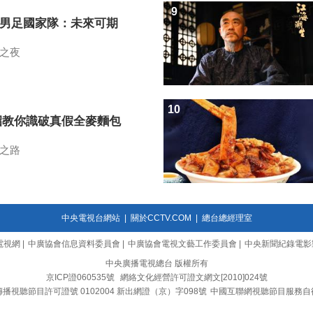
9
7男足國家隊：未來可期
之夜
10
招教你識破真假全麥麵包
之路
中央電視台網站
|
關於CCTV.COM
|
總台總經理室
電視網
|
中廣協會信息資料委員會
|
中廣協會電視文藝工作委員會
|
中央新聞紀錄電影
中央廣播電視總台 版權所有
京ICP證060535號
網絡文化經營許可證文網文[2010]024號
播視聽節目許可證號 0102004 新出網證（京）字098號
中國互聯網視聽節目服務自