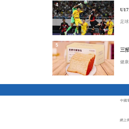
4
U1
足球
5
三
健康
中國
網上傳