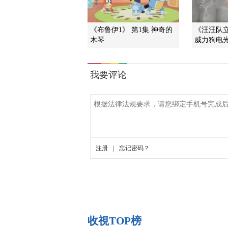
《布鲁伊1》 第1集 神奇的
《汪汪队立
木琴
威力狗电光
收視TOP榜