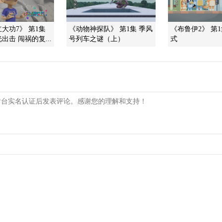
大功7》 第1集
《动物神探队》 第1集 季风
《布鲁伊2》 第
出击 闯祸的复...
号列车之谜（上）
式