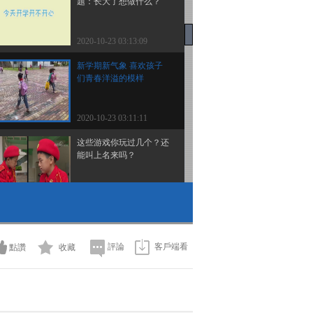
题：长大了想做什么？
2020-10-23 03:13:09
新学期新气象 喜欢孩子
们青春洋溢的模样
2020-10-23 03:11:11
这些游戏你玩过几个？还
能叫上名来吗？
2020-10-23 03:11:09
中坝村首届牛牛选美大赛
正式拉开帷幕
評論
客戶端看
點讚
收藏
2020-10-23 03:09:12
这么美丽的学校 你知道
它在哪里吗？