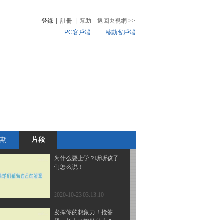
习惯成就好人生
登錄
|
註冊
|
幫助
返回央視網
>>
PC客戶端
移動客戶端
2020-10-23 11:35:09
叮！您有一封开学典礼邀
音
熱榜
请函待查收
微視頻
兒
音樂
體育賽事
農業農村
2020-10-23 07:21:10
《2020最野假期—幸福的
夏天》以少年见闻讴歌新
时代辉煌篇章
期
片段
2020-10-23 03:15:10
为什么要上学？听听孩子
们怎么说！
2020-10-23 03:13:10
发挥你的想象力！抢答