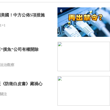
6
制美國！中方公佈5項措施
1+1
7
班“摸魚”公司有權開除
？
法治觀察
8
版《防衛白皮書》藏禍心
關注