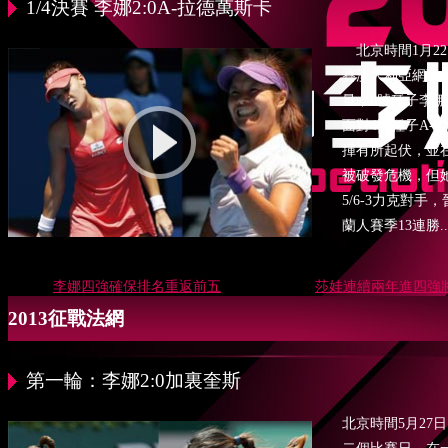
1/4決賽 李娜2:0A-拉德萬斯卡
北京時間1月22
賽澳大利亞網球公
量，6號種子李娜
面對4號種子A-
揮有所起伏，並
被破發危機，但她
5/6-3力克對
蘭人賽季13連勝....
李娜四強確保排名重返前五
莎娃連續兩年進四強
2013征戰法網
第一輪：李娜2:0加裏奎斯
北京時間5月27