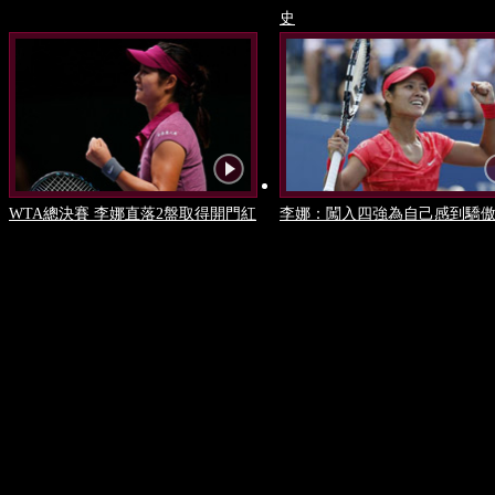
史
WTA總決賽 李娜直落2盤取得開門紅
李娜：闖入四強為自己感到驕