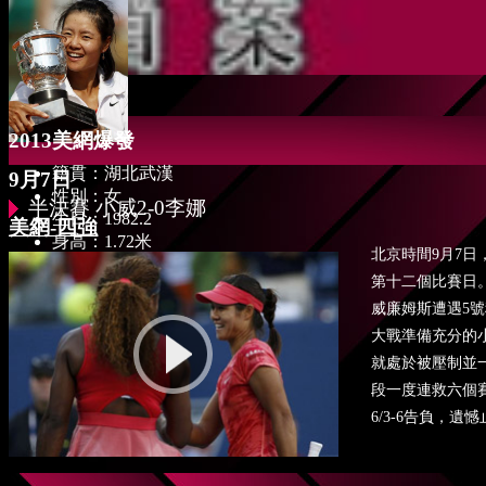
法網-第二輪
7月2日
溫網-八強
2013美網爆發
籍貫：湖北武漢
9月7日
性別：女
半決賽 小威2-0李娜
生日：1982.2
美網-四強
身高：1.72米
北京時間9月7日
體重：62公斤
第十二個比賽日
世界排名：6
握拍：右手
威廉姆斯遭遇5
大戰準備充分的
就處於被壓制並
段一度連救六個賽
6/3-6告負，遺