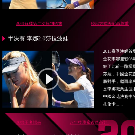
李娜解釋第二次摔到始末
殘忍方式丟冠贏尊重
半決賽 李娜2:0莎拉波娃
2013賽季澳網
金花李娜迎戰0
結了此前一路橫
莎娃，中國金花直
勝對手，繼而率
是李娜職業生涯
中國金花決賽中
扎倫卡......
李娜王者歸來
八年後甜蜜復仇莎娃