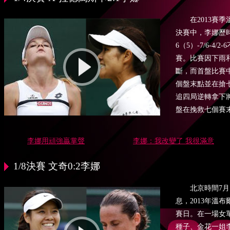
在2013賽季溫
決賽中，李娜歷時
6（5）-7/6-4
賽。比賽因下雨
斷，而首盤比賽
個盤末點並在搶
追四局逆轉拿下
盤在挽救七個賽
李娜用頑強贏掌聲
李娜：我改變了 我很滿意
1/8決賽 文奇0:2李娜
北京時間7月1
息，2013年溫
賽日。在一場女
種子、金花一姐