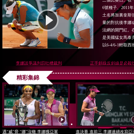
二個比賽日。在
6號種子、201
土名將加裏奎斯
量的對抗後李娜成功
法網的開門紅。
是美國猛女馬泰
以6-4/6-1輕
李娜談爭議判罰吐槽裁判
正手斜線反斜線是必殺
精彩集錦
遇“威”脅 “娜”沒轍 李娜獲亞軍
進決賽 進前三 李娜連續改寫亞