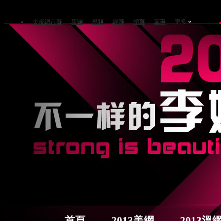
央視網首頁
新聞
視頻
經濟
體育
軍事
更多
首頁
2013美網
2013溫