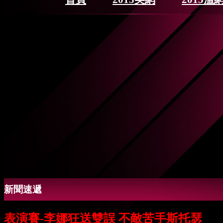
新聞速遞
表演賽-李娜狂送雙誤 不敵苦手斯托瑟