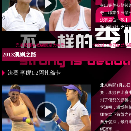
交出完美狀態後以6
奇，職業生涯第
決賽席位一戰中
和皮隆科娃之間
完美發揮令教練態度大轉變
卡洛斯：奪冠依然很
2013澳網之路
決賽 李娜1:2阿扎倫卡
北京時間1月26日
賽，李娜在比賽
到了傷勢的影響
卡逆轉，遺憾無
娜在拿下首盤之
自身發揮，最終
網冠軍......