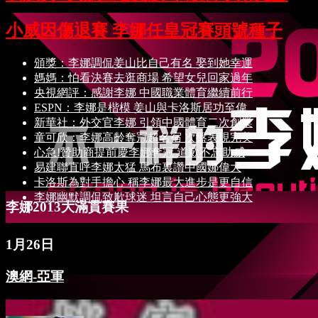
小威因傷退賽 李娜任皇冠賽頭號種子
頒獎：李娜調侃姜山比自己有名 娶到她幸運
媽媽：怕看決賽去逛商場 希望女兒回家過年
央視網評：感謝李娜 中國職業體育繼續前行
ESPN：李娜是楷模 姜山與卡洛斯居功至偉
新華社：外交官李娜 引領中國體育二次創業
童可欣：李娜高齡奪冠超名宿 次盤表現完美
心急!贊助商提前慶李娜奪冠 道歉不忘助威
易建聯直呼李娜太猛 馬布裏讚中國娜偉大
卡洛斯為對手擔心 稱李娜最大進步是更自信
李娜幽默調侃致歉球迷 坦言自己心態更強大
李娜2013大滿貫賽果
1月26日
澳網-亞軍
5月30日