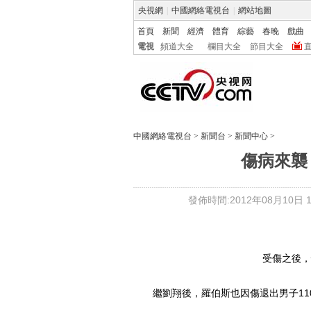
央視網
|
中國網絡電視台
|
網站地圖
首頁
新聞
經濟
體育
綜藝
春晚
戲曲
電視
頻道大全
欄目大全
節目大全
中國網絡電視台
>
新聞台
>
新聞中心
>
傷病來襲
發佈時間:2012年08月10日 14
受傷之後，
繼劉翔後，羅伯斯也因傷退出男子11