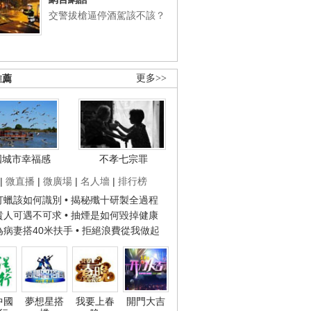
交警拔槍逼停酒駕該不該？
推薦
更多>>
國城市幸福感
不孝七宗罪
|
微直播
|
微廣場
|
名人墻
|
排行榜
子打蠟該如何識別
• 揭秘殲十研製全過程
種貴人可遇不可求
• 抽煙是如何毀掉健康
人為病妻搭40米扶手
• 拒絕浪費從我做起
中國
夢想星搭
我要上春
開門大吉