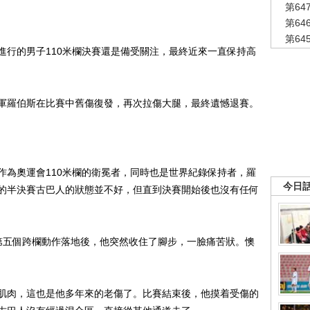
第6
第6
第6
行的男子110米欄決賽還是備受關注，最終近來一直保持高
羅伯斯在比賽中舊傷復發，再次拉傷大腿，最終遺憾退賽。
為奧運會110米欄的衛冕者，同時也是世界紀錄保持者，羅
今日
的半決賽古巴人的狀態並不好，但直到決賽開始後也沒有任何
五個跨欄動作落地後，他突然收住了腳步，一臉痛苦狀。懊
肉，這也是他多年來的老傷了。比賽結束後，他摸着受傷的