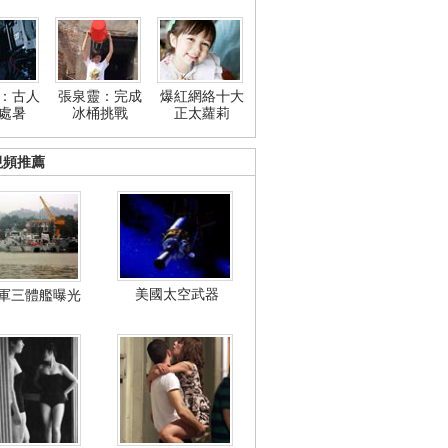
：古人
張泉靈：完成
爆紅網絡十大
處暑
冰桶挑戰
正太蘿莉
視頻推薦
美國太空武器
軍三體艦曝光