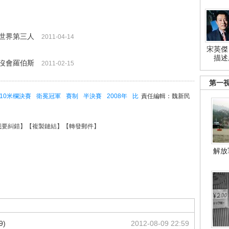
世界第三人
2011-04-14
宋英傑
描述
沒會羅伯斯
2011-02-15
第一
10米欄決賽
衛冕冠軍
賽制
半決賽
2008年
比
責任編輯：魏新民
我要糾錯
】【
複製鏈結
】【
轉發郵件
】
解放
9)
2012-08-09 22:59