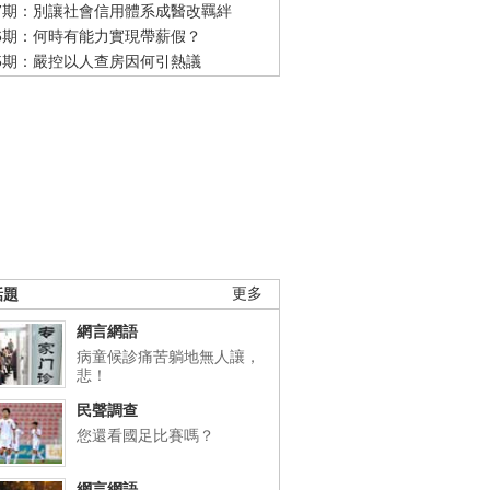
47期：別讓社會信用體系成醫改羈絆
46期：何時有能力實現帶薪假？
45期：嚴控以人查房因何引熱議
話題
更多
網言網語
病童候診痛苦躺地無人讓，
悲！
民聲調查
您還看國足比賽嗎？
網言網語