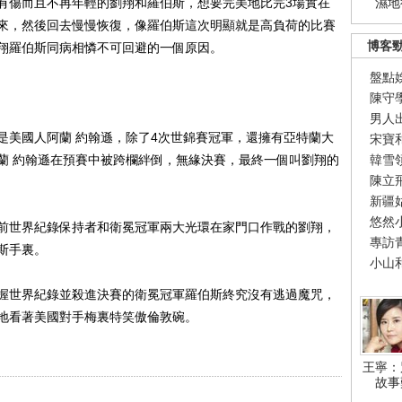
有傷而且不再年輕的劉翔和羅伯斯，想要完美地比完3場實在
濕地
來，然後回去慢慢恢復，像羅伯斯這次明顯就是高負荷的比賽
博客
翔羅伯斯同病相憐不可回避的一個原因。
盤點
陳守
男人
是美國人阿蘭 約翰遜，除了4次世錦賽冠軍，還擁有亞特蘭大
宋寶
蘭 約翰遜在預賽中被跨欄絆倒，無緣決賽，最終一個叫劉翔的
韓雪
陳立
新疆
悠然
世界紀錄保持者和衛冕冠軍兩大光環在家門口作戰的劉翔，
專訪
斯手裏。
小山
世界紀錄並殺進決賽的衛冕冠軍羅伯斯終究沒有逃過魔咒，
地看著美國對手梅裏特笑傲倫敦碗。
王寧：
故事