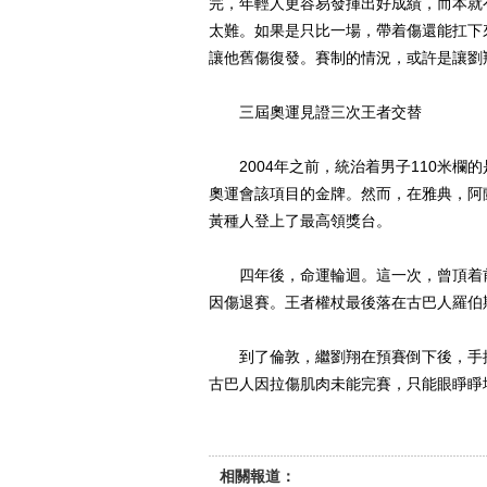
完，年輕人更容易發揮出好成績，而本就
太難。如果是只比一場，帶着傷還能扛下
讓他舊傷復發。賽制的情況，或許是讓劉
三屆奧運見證三次王者交替
2004年之前，統治着男子110米欄的
奧運會該項目的金牌。然而，在雅典，阿
黃種人登上了最高領獎台。
四年後，命運輪迴。這一次，曾頂着前
因傷退賽。王者權杖最後落在古巴人羅伯
到了倫敦，繼劉翔在預賽倒下後，手握
古巴人因拉傷肌肉未能完賽，只能眼睜睜
相關報道：