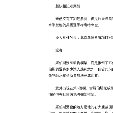
新快報記者葉慧
雖然沒有了劉翔參賽，但是昨天凌晨進
水準狀態的美國選手梅裏特奪金。
令人意外的是，北京奧運會該項目冠軍
退賽
羅伯斯沒有親吻欄架，而是推倒了它作
伯斯的退賽多少讓人感到意外，儘管此前
徵兆顯示羅伯斯會無法完成比賽。
意外出現在第5個欄。當羅伯斯完成第
惱的他有點憤怒地將欄架推倒。
羅伯斯受傷的地方是他的右大腿後側肌