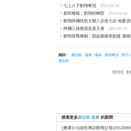
七上八下劉翔奪冠
2011-05-16
新民晚報：劉翔的轉型
2011-04-15
劉翔跨欄技術大變八步改七步 他要成
跨欄三雄會誰是真王者
2011-02-18
劉翔首戰獲銅：因起跑後有點慢 遺憾
熱詞：
羅伯斯
退賽
傷病
劉翔奪冠
男子1
賽結束
【
打印
】【
搜索更多
羅伯斯
退賽
的新聞
[奧運1+1]岩松專訪劉翔父母(2012080