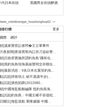
年代日本街頭
英國男女街頭醉酒
2/web_cntv/dicengye_huazhonghua02 -->
時排行榜
更多
國際
網評
視頻]溫家寶答記者問�王立軍事件
東方夜新聞]香港黑幫內訌持刀追砍警...
視頻]日政府實施所謂釣魚島“國有化...
視頻]我釣魚島領海基線聲明交存聯合...
視頻]最新消息：9名日本右翼登釣魚...
焦點訪談]捍衛領土 絕不退讓半步(...
點訪談]酒色陷阱(2012080...
視頻]中國海監船舶編隊 抵釣魚島海...
焦點訪談]釣魚島：中國主權不容侵犯...
今日關注]海監巡航 軍隊威懾 中國...