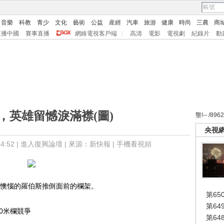
音樂
科教
青少
文化
藝術
公益
産經
汽車
旅游
健康
時尚
三農
商
直播中國
賽事直播
網絡電視客戶端
|
高清
電影
電視劇
紀錄片
動
，英雄留憾淚滿襟(圖)
壟!-- /896
央視
:52 |
進入復興論壇
| 來源：新快報 |
手機看視頻
懊惱的羅伯斯推倒面前的欄架。
第65
第6
0米欄競爭
第6