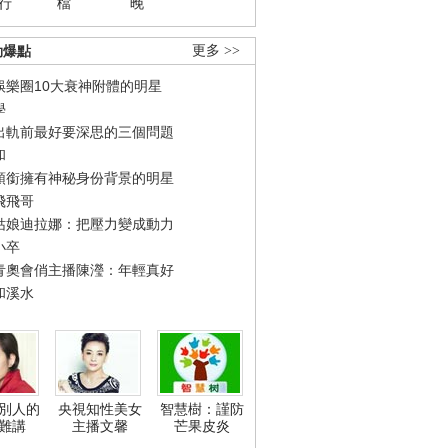
行
檔
晚
勁爆點
更多 >>
娛樂圈10大衰神附體的明星
學
出軌前最好要深思的三個問題
和
領銜擁有神秘身份背景的明星
飛飛哥
姑娘迪拉娜：把壓力變成動力
小卒
青奧會俏主播陳瀅：年輕真好
和溪水
別人的
央視知性美女
智慧樹：謹防
難講
主播文馨
芒果皮炎