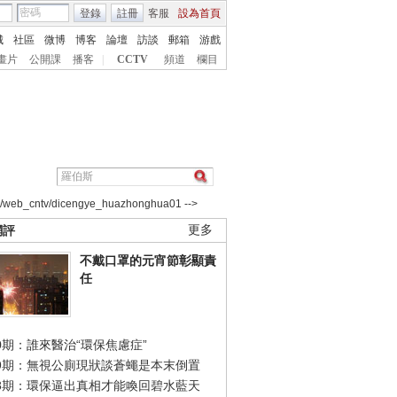
登錄
註冊
客服
設為首頁
城
社區
微博
博客
論壇
訪談
郵箱
游戲
畫片
公開課
播客
|
CCTV
頻道
欄目
2/web_cntv/dicengye_huazhonghua01 -->
網評
更多
不戴口罩的元宵節彰顯責
任
0期：誰來醫治“環保焦慮症”
49期：無視公廁現狀談蒼蠅是本末倒置
48期：環保逼出真相才能喚回碧水藍天