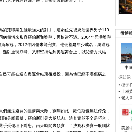
古巴人沒有經過混合區，直接從其他通道走了。
劉翔職業生涯最強大的對手，這兩位先後統治世界男子110
微博
同病相憐來形容羅伯斯和劉翔，再恰當不過。2004年雅典劉翔
羅伯斯奪冠，2012年因傷未能完賽。他倆都是年少成名，奧運冠
，難以重現巔峰。又都堅持站到奧運舞台上，以悲情方式結
中
己可能在這次奧運會結束後退役，因為他已經不堪傷病之
微訪談
• 橙
• 十
• 老
們無法避開的噩夢與天敵，劉翔如此，羅伯斯也無法倖免，
劉翔是腳跟腱，羅伯斯則是大腿肌肉。這其實並不全是巧合，
選手受傷埋下隱患。兩天時間裏預賽、半決賽和決賽一股腦比
美麗