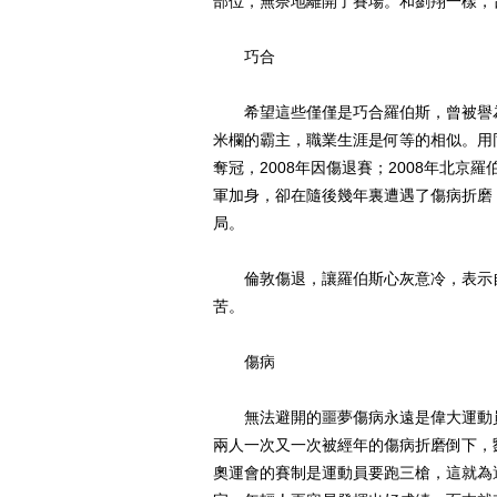
部位，無奈地離開了賽場。和劉翔一樣，
巧合
希望這些僅僅是巧合羅伯斯，曾被譽為
米欄的霸主，職業生涯是何等的相似。用
奪冠，2008年因傷退賽；2008年北京
軍加身，卻在隨後幾年裏遭遇了傷病折磨
局。
倫敦傷退，讓羅伯斯心灰意冷，表示自
苦。
傷病
無法避開的噩夢傷病永遠是偉大運動員
兩人一次又一次被經年的傷病折磨倒下，
奧運會的賽制是運動員要跑三槍，這就為