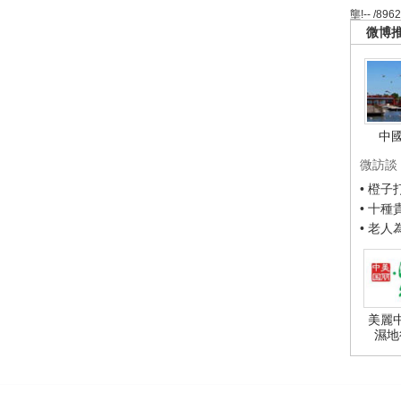
壟!-- /896
微博
中
微訪談
• 橙
• 十
• 老
美麗
濕地