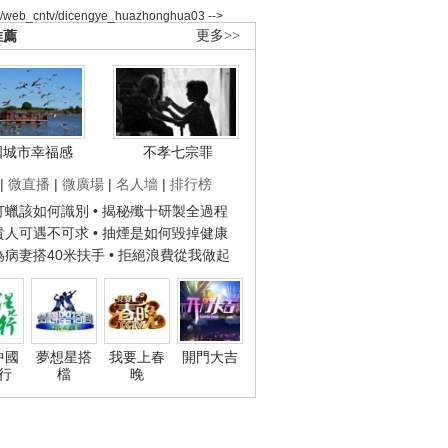
2/web_cntv/dicengye_huazhonghua03 -->
推薦
更多>>
國城市幸福感
不孝七宗罪
|
微直播
|
微廣場
|
名人墻
|
排行榜
子打蠟該如何識別
• 揭秘殲十研製全過程
種貴人可遇不可求
• 抽煙是如何毀掉健康
人為病妻搭40米扶手
• 拒絕浪費從我做起
中國
夢想星搭
我要上春
開門大吉
行
檔
晚