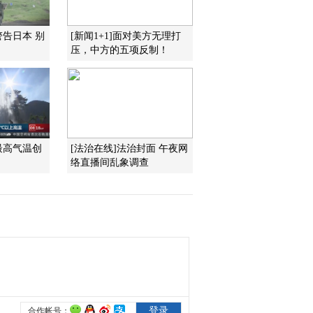
2012-08-08 12:22:46
警告日本 别
[新闻1+1]面对美方无理打
压，中方的五项反制！
[视频]医生确诊刘翔右脚
跟腱断裂
2012-08-08 12:21:40
[视频]刘翔摔倒 结束第三
次奥运征程
最高气温创
[法治在线]法治封面 午夜网
络直播间乱象调查
2012-08-08 12:19:38
[视频]精彩赛事 体操男子
单杠决赛：荷兰人“飞”出
金牌 邹凯摘银
2012-08-08 12:16:07
[视频]精彩赛事 乒乓球女
子团体决赛：战无不胜
三朵金花绽放赛场