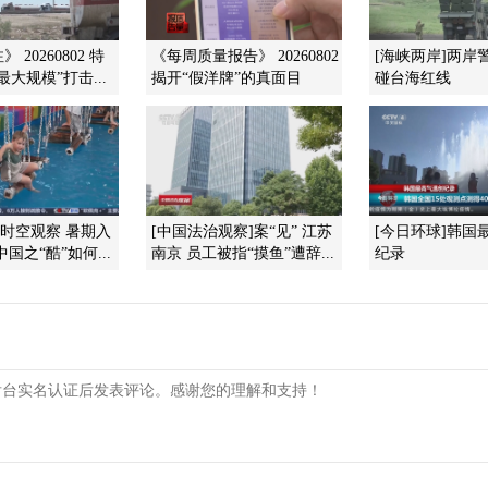
 20260802 特
《每周质量报告》 20260802
[海峡两岸]两岸
大规模”打击...
揭开“假洋牌”的真面目
碰台海红线
]时空观察 暑期入
[中国法治观察]案“见” 江苏
[今日环球]韩国
国之“酷”如何...
南京 员工被指“摸鱼”遭辞...
纪录