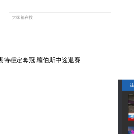
頻道大全
欄目大全
片庫
4K專區
聽
育
電影
國防軍事
電視劇
紀錄
科教
戲曲
社會與法
少
梅裏特穩定奪冠 羅伯斯中途退賽
往