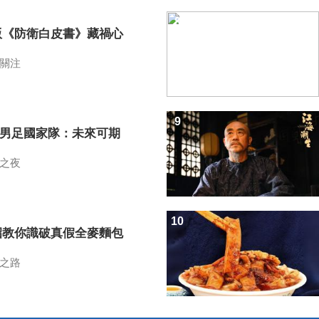
8
版《防衛白皮書》藏禍心
關注
9
7男足國家隊：未來可期
之夜
10
招教你識破真假全麥麵包
之路