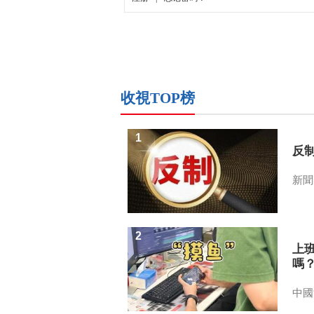
收視TOP榜
1
反
新聞
2
上
嗎
中國