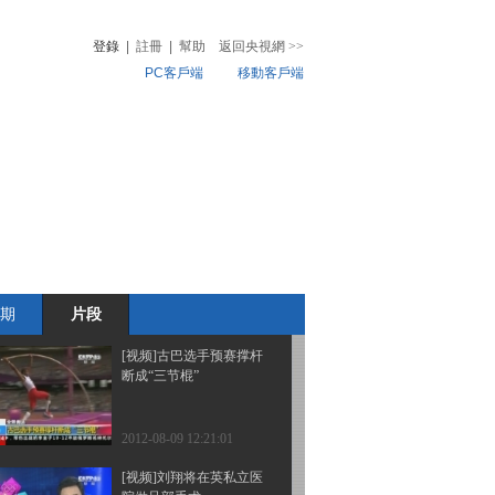
登錄
|
註冊
|
幫助
返回央視網
>>
PC客戶端
移動客戶端
2012-08-09 12:22:50
[视频]古巴选手预赛撑杆
音
熱榜
断成“三节棍”
微視頻
兒
音樂
體育賽事
農業農村
2012-08-09 12:21:15
[视频]古巴选手预赛撑杆
断成“三节棍”
期
片段
2012-08-09 12:21:03
[视频]古巴选手预赛撑杆
断成“三节棍”
2012-08-09 12:21:01
[视频]刘翔将在英私立医