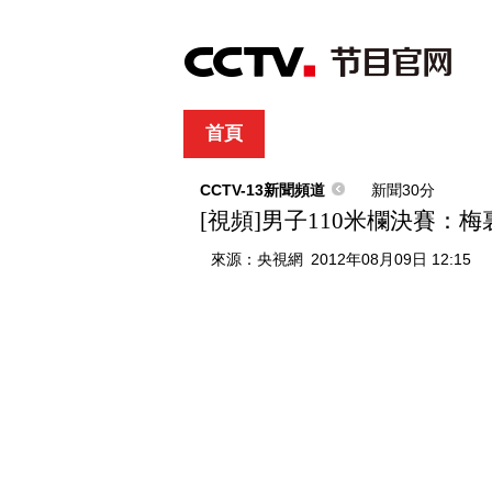
首頁
直播
節目單
綜合
新聞
財經
綜藝
中文國際
體
CCTV-13新聞頻道
新聞30分
[視頻]男子110米欄決賽：
來源：
央視網
2012年08月09日 12:15