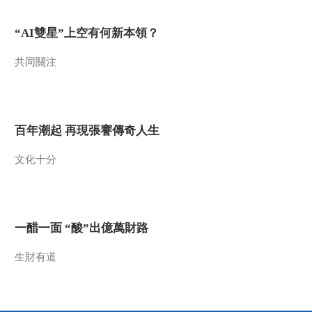
2012-08-08 12:09:01
“AI雙星”上空有何新本領？
[视频]台风“海葵”今晨登
陆象山：国家四级救灾应
共同關注
急响应晋级启动
2012-08-08 12:08:10
[视频]浙江：台风“海
百年潮起 再現張謇傳奇人生
葵”登陆象山县鹤浦镇
文化十分
2012-08-08 12:06:57
[视频]新闻30分 20120807
一醋一面 “酸”出億萬財路
2012-08-07 12:32:49
生財有道
[视频]日本：东电公布震
后紧急电视会议视频