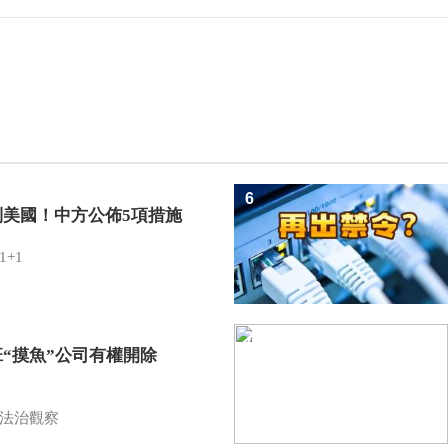
6
制美國！中方公佈5項措施
1+1
7
班“摸魚”公司有權開除
？
法治觀察