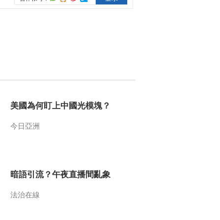
2012-08-08 12:13:27
[视频]伦敦：中国34金位
居奖牌榜榜首
2012-08-08 12:12:16
[视频]甘肃：三角翼航空
器航拍两年后新舟曲
美國為何盯上中國光模塊？
2012-08-08 12:10:32
今日亞洲
[视频]台风“海葵”今晨登
陆象山 浙江：“海葵”横扫
带来狂风暴雨
暗語引流？午夜直播間亂象
2012-08-08 12:09:47
法治在線
[视频]台风“海葵”今晨登
陆象山 浙江：转移150多
万人 列车大面积停运