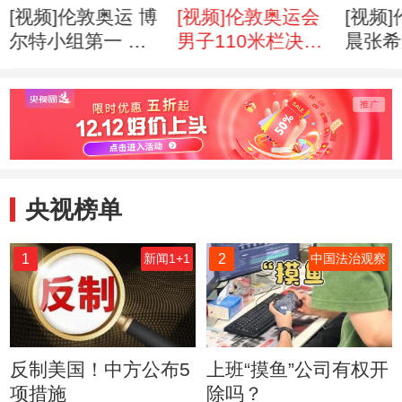
[视频]伦敦奥运 博
[视频]伦敦奥运会
[视频
尔特小组第一 轻
男子110米栏决
晨张希
松晋级决赛
赛：梅里特稳定夺
失奖牌
冠 罗伯斯中途退
赛
央视榜单
1
2
新闻1+1
中国法治观察
反制美国！中方公布5
上班“摸鱼”公司有权开
项措施
除吗？