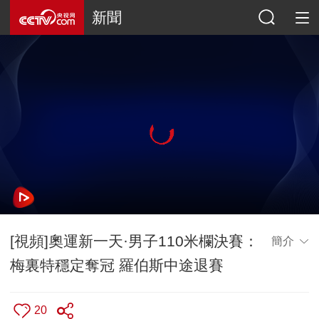
新聞
[視頻]奧運新一天·男子110米欄決賽：
簡介
梅裏特穩定奪冠 羅伯斯中途退賽
20