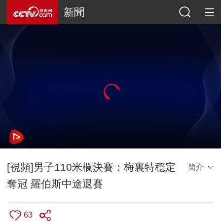
新聞
[視頻]男子110米欄決賽：梅裏特穩定
簡介
奪冠 羅伯斯中途退賽
63