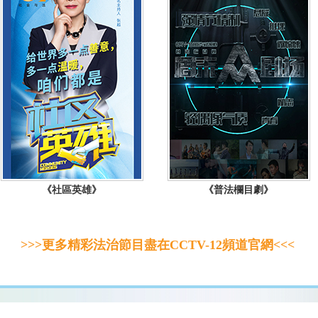
《社區英雄》
《普法欄目劇》
>>>更多精彩法治節目盡在CCTV-12頻道官網<<<