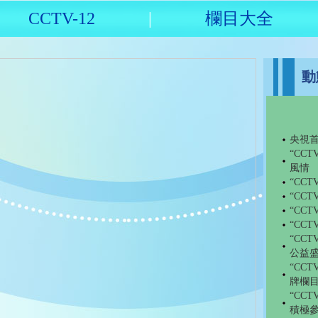
CCTV-12
|
欄目大全
動
央視
“CC
風情
“CC
“CC
“CC
“CC
“CC
公益盛
“CC
牌欄
“CC
積極