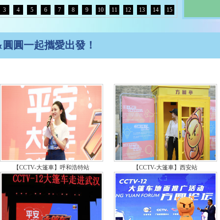
“CC
3
4
5
6
7
8
9
10
11
12
13
14
15
繁 氣
六朝古
面推廣
&圓圓一起攜愛出發！
“CC
解鎖
“CC
濟南
【約一
相，
愛心
央視
獲獎
央視
獲獎
【CCTV-大篷車】呼和浩特站
【CCTV-大篷車】西安站