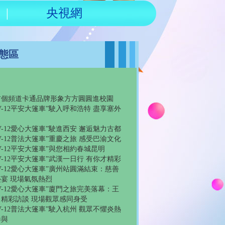
|
央視網
態區
首個頻道卡通品牌形象方方圓圓進校園
TV-12平安大篷車”駛入呼和浩特 盡享塞外
TV-12愛心大篷車”駛進西安 邂逅魅力古都
TV-12普法大篷車”重慶之旅 感受巴渝文化
TV-12平安大篷車”與您相約春城昆明
TV-12平安大篷車”武漢一日行 有你才精彩
TV-12愛心大篷車”廣州站圓滿結束：慈善
宴 現場氣氛熱烈
TV-12愛心大篷車”廈門之旅完美落幕：王
目精彩訪談 現場觀眾感同身受
TV-12普法大篷車”駛入杭州 觀眾不懼炎熱
參與