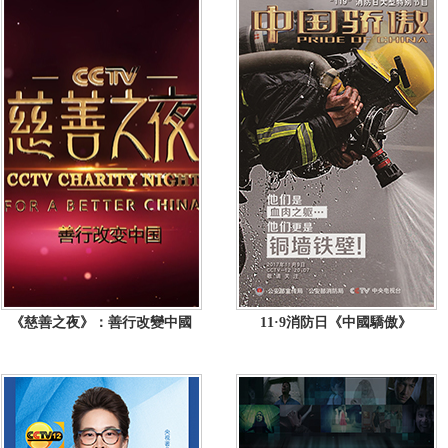
《慈善之夜》：善行改變中國
11·9消防日《中國驕傲》