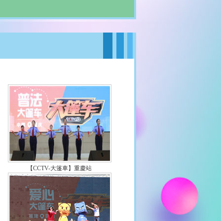
TV-12平安大篷車”之合肥行：現場互動頻
氛熱烈
都江蘇南京順利舉辦“CCTV-12大篷車地
活動”群眾熱情參與 反響熱烈
TV-12大篷車”走進首站山東 精彩內容等你
TV-12媒體與企業社會責任高峰論壇”山東
站圓滿落幕
波】CCTV-12方方&圓圓三里屯首次亮
我們萌着呢！
凝聚力量，與方方&圓圓一起攜愛出發！
首個頻道卡通形象揭曉 快來查看官網投票
名單
首個頻道卡通形象揭曉 快來查看微信用戶
名單
【CCTV-大篷車】重慶站