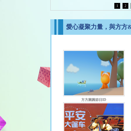
1
2
愛心凝聚力量，與方方
方方圓圓節日ID