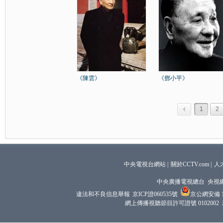
《陳雲》
《鄧小平》
1
2
中央電視台網站
|
關於CCTV.com
|
人
中央廣播電視總台 央視
違法和不良信息舉報
京ICP證060535號
京公網安備 11
網上傳播視聽節目許可證號 0102002