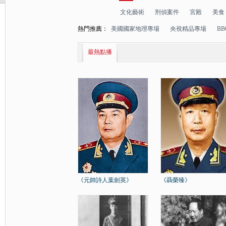
文化藝術
刑偵案件
宮殿
美食
熱門推薦：
美國國家地理專場
央視精品專場
B
最熱點播
《元帥詩人葉劍英》
《聶榮臻》