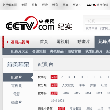
央視網首頁
新聞
視頻
經濟
體育
軍事
更多
節目官網
航拍中國
我們這
首頁
電視劇
動畫片
紀錄
紀錄片大全
專題策劃
央視精品
頂級首播
我愛紀錄片
紀
紀實台
紀錄片
按字母：
全部
A
B
C
D
E
F
G
H
按分類：
全部
人文歷史
軍事
探索
社會
電視劇
按年份：
全部
2016
2015
2014
2013
20
電影
1949-1978
動畫片
個性小分類：
全部
考古發現
皇陵
大清