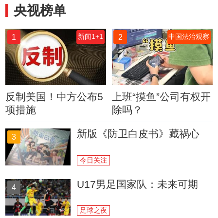
央视榜单
1
2
新闻1+1
中国法治观察
反制美国！中方公布5
上班“摸鱼”公司有权开
项措施
除吗？
新版《防卫白皮书》藏祸心
3
今日关注
U17男足国家队：未来可期
4
足球之夜