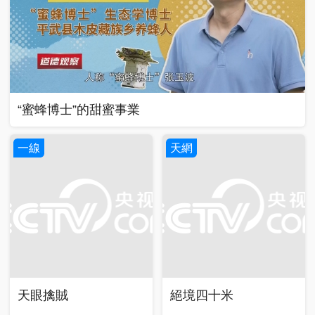
“蜜蜂博士”的甜蜜事業
一線
天網
天眼擒賊
絕境四十米