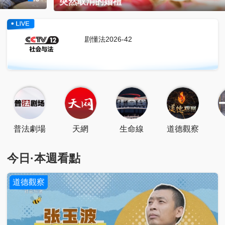
3
突然取消的婚禮
/
3
點擊關注
掃一掃關注
點擊下載
剧懂法2026-42
普法劇場
天網
生命線
道德觀察
今日·本週看點
道德觀察