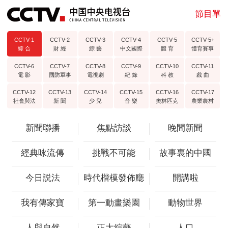
節目單
CCTV-1
CCTV-2
CCTV-3
CCTV-4
CCTV-5
CCTV-5+
綜 合
財 經
綜 藝
中文國際
體 育
體育賽事
CCTV-6
CCTV-7
CCTV-8
CCTV-9
CCTV-10
CCTV-11
電 影
國防軍事
電視劇
紀 錄
科 教
戲 曲
CCTV-12
CCTV-13
CCTV-14
CCTV-15
CCTV-16
CCTV-17
社會與法
新 聞
少 兒
音 樂
奧林匹克
農業農村
新聞聯播
焦點訪談
晚間新聞
經典咏流傳
挑戰不可能
故事裏的中國
今日説法
時代楷模發佈廳
開講啦
我有傳家寶
第一動畫樂園
動物世界
人與自然
正大綜藝
人口