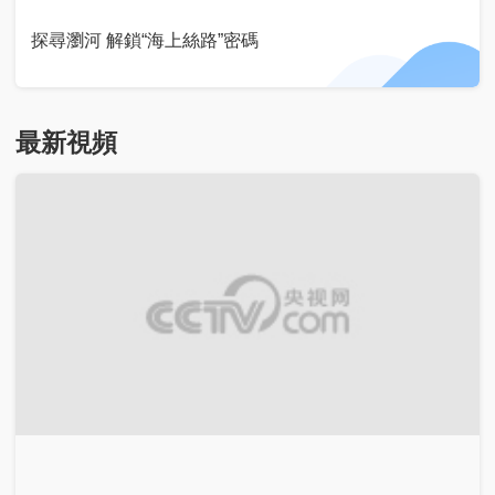
探尋瀏河 解鎖“海上絲路”密碼
最新視頻