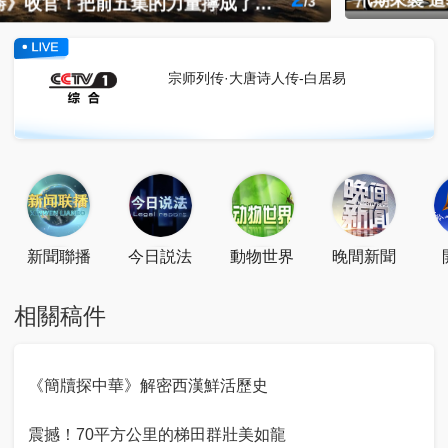
3
汛期來襲 這5類謠言千萬別相信、別轉發！
/
3
點擊關注
掃一掃關注
點擊下載
宗师列传·大唐诗人传-白居易
新聞聯播
今日説法
動物世界
晚間新聞
相關稿件
《簡牘探中華》解密西漢鮮活歷史
震撼！70平方公里的梯田群壯美如龍