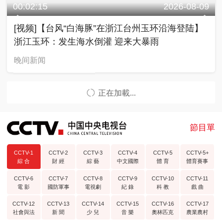
00:02:15
2026-08-09
[视频]【台风“白海豚”在浙江台州玉环沿海登陆】
浙江玉环：发生海水倒灌 迎来大暴雨
晚间新闻
正在加載...
節目單
CCTV-1
CCTV-2
CCTV-3
CCTV-4
CCTV-5
CCTV-5+
綜 合
財 經
綜 藝
中文國際
體 育
體育賽事
CCTV-6
CCTV-7
CCTV-8
CCTV-9
CCTV-10
CCTV-11
電 影
國防軍事
電視劇
紀 錄
科 教
戲 曲
CCTV-12
CCTV-13
CCTV-14
CCTV-15
CCTV-16
CCTV-17
社會與法
新 聞
少 兒
音 樂
奧林匹克
農業農村