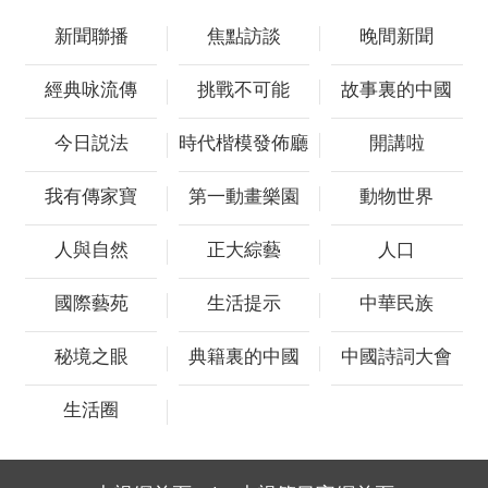
新聞聯播
焦點訪談
晚間新聞
經典咏流傳
挑戰不可能
故事裏的中國
今日説法
時代楷模發佈廳
開講啦
我有傳家寶
第一動畫樂園
動物世界
人與自然
正大綜藝
人口
國際藝苑
生活提示
中華民族
秘境之眼
典籍裏的中國
中國詩詞大會
生活圈