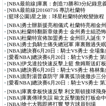
[NBA最前線]庫裏：創造73勝和3分紀錄意
[NBA最前線]20160716 專訪杜蘭特
[籃球公園]星之旅：球星杜蘭特的蛻變旅程
[NBA]勇士辦新援亮相儀式 杜蘭特亮相金
[NBA]杜蘭特翻新章做勇士 金州勇士組恐
[NBA]杜蘭特宣佈加盟勇士 金州巨人誕生
[NBA]勇士負騎士痛失總冠軍 庫裏難過失
[NBA]總決賽6月20日：騎士VS勇士 全場
[愛看NBA]總決賽6月20日：騎士VS勇士 
[NBA]伊戈達拉快速反擊上籃 詹姆斯送釘
[NBA]總決賽6月20日：騎士VS勇士 格林
[NBA]面對湯普森防守 庫裏弧頂後撤步三
[愛看NBA]總決賽6月20日：騎士VS勇士 
[NBA]庫裏拿板快速反擊 利文斯頓接球飛
[NBA]庫裏傳球失誤 歐文反擊拋投打板命
[NBA]搶七大戰即將打響 雙方球員到場