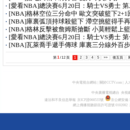
[愛看NBA]總決賽6月20日：騎士VS勇士 
[NBA]格林空位三分命中 歐文突破籃下2+1
[NBA]庫裏弧頂持球殺籃下 滯空挑籃得手
[NBA]格林反擊被詹姆斯搶斷 小莫輕鬆上
[愛看NBA]總決賽6月20日：騎士VS勇士 
[NBA]瓦萊喬手遞手傳球 庫裏三分線外百
1
第
/
12
頁
1
2
3
4
5
>>
後五頁
中央電視台網站
|
關於CCTV.com
|
人
中央廣播電視總台 央視
違法和不良信息舉報
京ICP證060535號
京公網安備 11
網上傳播視聽節目許可證號 0102002