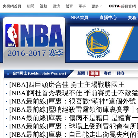
央視網首頁
新聞
視頻
經濟
體育
軍事
更多
節目官網
NBA首頁
直播中心
賽程
金州勇士 (Golden State Warriors)
新聞
視頻
賽程
陣容
[NBA]四巨頭磨合佳 勇士主場戰勝國王
[NBA]阿杜首秀表現不佳 季前賽勇士不敵
[NBA最前線]庫裏：很喜歡“萌神”這個外號
[NBA最前線]壓哨絕殺雷霆領銜庫裏賽季十
[NBA最前線]庫裏：傷病不是藉口 是體育
[NBA最前線]庫裏：球場上受到冒犯會有所
[NBA最前線]庫裏：自己能走出衛冕失利的