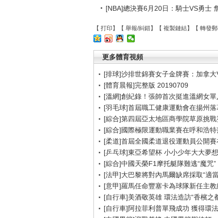
[NBA]總決賽6月20日：騎士VS勇士
【
打印
】【
舉報/糾錯
】【
複製鏈結
】【
轉發郵
更多體育視頻
[排球]沙排世錦賽女子金牌賽：加拿大
[體育晨報]完整版 20190709
[溫網]創紀錄！張帥首次挺進溫網女單
[羽毛球]首屆職工健康運動會在揚州落
[綜合]第四屆亞太地區商學院草原挑戰
[綜合]國際極限運動職業賽在呼和浩特
[柔道]首屆全國柔道退役運動員公開
[乒乓球]東亞希望杯 小小少年大大夢
[綜合]中國天榮F1摩托艇隊難逃“魔咒”
[法甲]大巴黎將對內馬爾缺席採取“適當
[意甲]羅馬任命豐塞卡為球隊新任主教
[自行車]美酒敬英雄 環法造訪“香檳之都
[自行車]阿拉菲利普單飛成功 獲得環