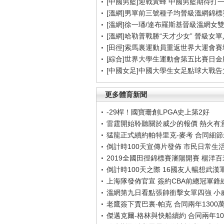
[中國男籃]迎戰黃蜂 中國男籃期待打
[溫網]男單前三號種子均晉級溫網錦標
[溫網]徐一璠/達布羅斯基晉級溫網女
[溫網]哈勒普戰勝“天才少女” 晉級女
[田徑]索馬裏運動員重返世界大運會賽
[綜合]世界大學生運動會第五比賽日金
[中國女足]中國大學生女足點球大戰
更多體育新聞
-29桿！國寶珊創LPGA史上第2好
雷霆開始聆聽關於威少的報價 熱火有
猛龍正式續約帕特里克-麥考 合同細
倒計時100天宣傳片發佈 市民日常生
2019全國田徑錦標賽瀋陽開賽 楊洋
倒計時100天之際 16國友人暢想武漢
上海隊發佈官宣 簽約CBA前總冠軍鋒
溫網第九日看點張帥衝擊女單四強 小
老鷹簽下賈巴裏-帕克 合同兩年1300
傑邁克爾-格林與快船續約 合同兩年10