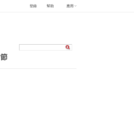
登錄
幫助
應用
一節