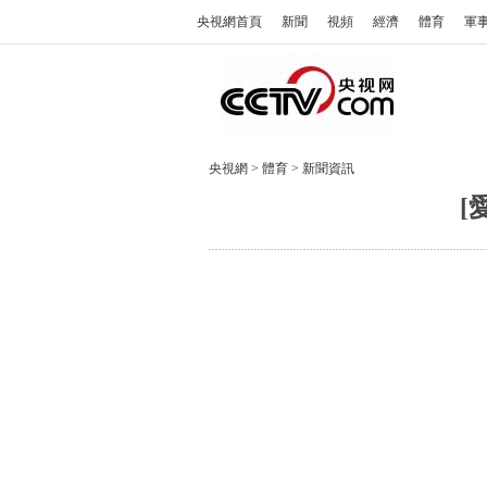
央視網首頁
新聞
視頻
經濟
體育
軍
央視網
>
體育
>
新聞資訊
[