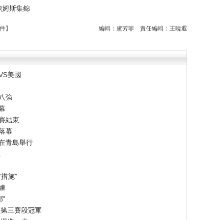
 詹姆斯集錦
件
】
編輯：盧芳菲
責任編輯：王曉遐
VS美國
八強
幕
賽結束
落幕
賽在青島舉行
想
措施”
練
”
法第三賽段冠軍