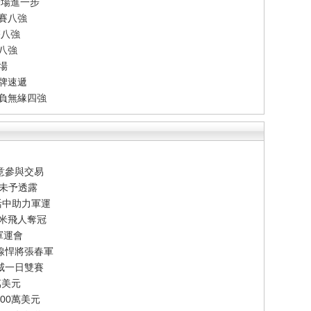
一場進一步
賽八強
雙八強
單八強
場
牌速遞
告負無緣四強
意參與交易
節未予透露
活中助力軍運
百米飛人奪冠
軍運會
線悍將張春軍
威一日雙賽
萬美元
00萬美元