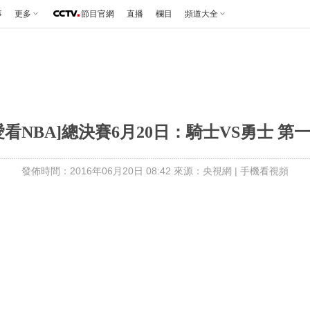
事
更多
節目官網
直播
欄目
頻道大全
愛看NBA]總決賽6月20日：騎士VS勇士 第
發佈時間：2016年06月20日 08:42 來源：央視網
|
手機看視頻