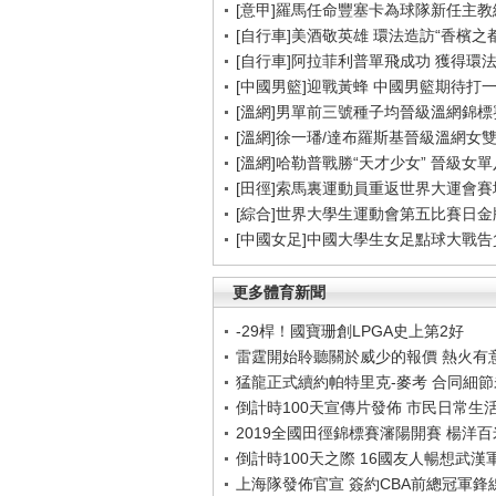
[意甲]羅馬任命豐塞卡為球隊新任主教
[自行車]美酒敬英雄 環法造訪“香檳之都
[自行車]阿拉菲利普單飛成功 獲得環
[中國男籃]迎戰黃蜂 中國男籃期待打
[溫網]男單前三號種子均晉級溫網錦標
[溫網]徐一璠/達布羅斯基晉級溫網女
[溫網]哈勒普戰勝“天才少女” 晉級女
[田徑]索馬裏運動員重返世界大運會賽
[綜合]世界大學生運動會第五比賽日金
[中國女足]中國大學生女足點球大戰
更多體育新聞
-29桿！國寶珊創LPGA史上第2好
雷霆開始聆聽關於威少的報價 熱火有
猛龍正式續約帕特里克-麥考 合同細
倒計時100天宣傳片發佈 市民日常生
2019全國田徑錦標賽瀋陽開賽 楊洋
倒計時100天之際 16國友人暢想武漢
上海隊發佈官宣 簽約CBA前總冠軍鋒