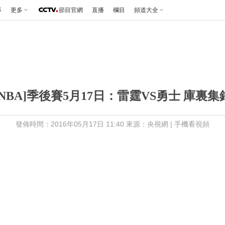
事
更多
節目官網
直播
欄目
頻道大全
[NBA]季後賽5月17日：雷霆VS勇士 庫裏集
發佈時間：2016年05月17日 11:40 來源：央視網
|
手機看視頻