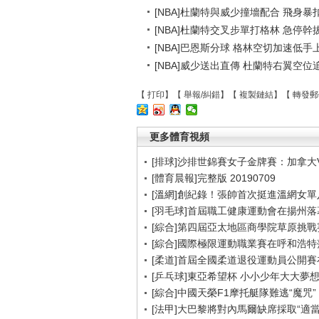
[NBA]杜蘭特與威少撞墻配合 飛身暴
[NBA]杜蘭特交叉步單打格林 急停幹
[NBA]巴恩斯分球 格林空切加速低手
[NBA]威少送出直傳 杜蘭特右翼空
【
打印
】【
舉報/糾錯
】【
複製鏈結
】【
轉發郵
更多體育視頻
[排球]沙排世錦賽女子金牌賽：加拿大
[體育晨報]完整版 20190709
[溫網]創紀錄！張帥首次挺進溫網女單
[羽毛球]首屆職工健康運動會在揚州落
[綜合]第四屆亞太地區商學院草原挑戰
[綜合]國際極限運動職業賽在呼和浩特
[柔道]首屆全國柔道退役運動員公開
[乒乓球]東亞希望杯 小小少年大大夢
[綜合]中國天榮F1摩托艇隊難逃“魔咒”
[法甲]大巴黎將對內馬爾缺席採取“適當