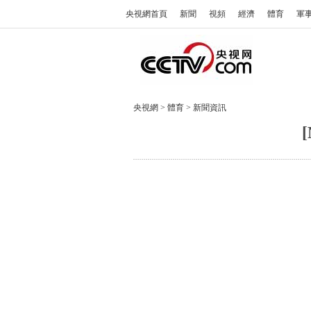
央視網首頁
新聞
視頻
經濟
體育
軍
央視網
>
體育
>
新聞資訊