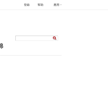
登錄
幫助
應用
錦