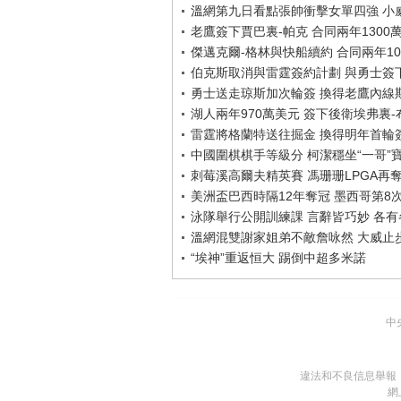
溫網第九日看點張帥衝擊女單四強 小
老鷹簽下賈巴裏-帕克 合同兩年1300
傑邁克爾-格林與快船續約 合同兩年10
伯克斯取消與雷霆簽約計劃 與勇士簽
勇士送走琼斯加次輪簽 換得老鷹內線
湖人兩年970萬美元 簽下後衛埃弗裏
雷霆將格蘭特送往掘金 換得明年首輪
中國圍棋棋手等級分 柯潔穩坐“一哥”
刺莓溪高爾夫精英賽 馮珊珊LPGA再
美洲盃巴西時隔12年奪冠 墨西哥第8
泳隊舉行公開訓練課 言辭皆巧妙 各有各
溫網混雙謝家姐弟不敵詹咏然 大威止
“埃神”重返恒大 踢倒中超多米諾
中
違法和不良信息舉報
網