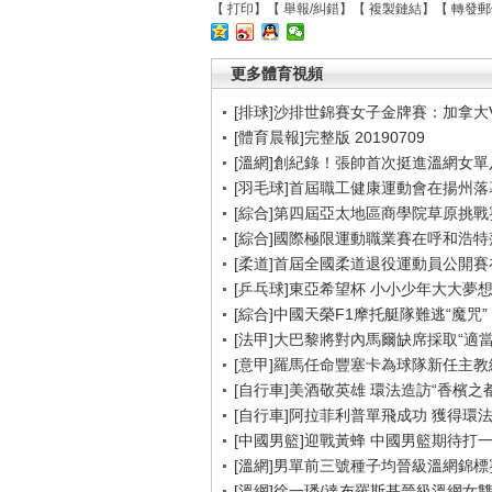
【
打印
】【
舉報/糾錯
】【
複製鏈結
】【
轉發郵
更多體育視頻
[排球]沙排世錦賽女子金牌賽：加拿大
[體育晨報]完整版 20190709
[溫網]創紀錄！張帥首次挺進溫網女單
[羽毛球]首屆職工健康運動會在揚州落
[綜合]第四屆亞太地區商學院草原挑戰
[綜合]國際極限運動職業賽在呼和浩特
[柔道]首屆全國柔道退役運動員公開
[乒乓球]東亞希望杯 小小少年大大夢
[綜合]中國天榮F1摩托艇隊難逃“魔咒”
[法甲]大巴黎將對內馬爾缺席採取“適當
[意甲]羅馬任命豐塞卡為球隊新任主教
[自行車]美酒敬英雄 環法造訪“香檳之都
[自行車]阿拉菲利普單飛成功 獲得環
[中國男籃]迎戰黃蜂 中國男籃期待打
[溫網]男單前三號種子均晉級溫網錦標
[溫網]徐一璠/達布羅斯基晉級溫網女