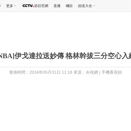
事
更多
節目官網
直播
欄目
頻道大全
[NBA]伊戈達拉送妙傳 格林幹拔三分空心入
發佈時間：2016年05月31日 11:18 來源：央視網
|
手機看視頻