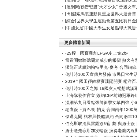
[溫網]哈勒普戰勝“天才少女” 晉級女
[田徑]索馬裏運動員重返世界大運會賽
[綜合]世界大學生運動會第五比賽日金
[中國女足]中國大學生女足點球大戰
更多體育新聞
-29桿！國寶珊創LPGA史上第2好
雷霆開始聆聽關於威少的報價 熱火有
猛龍正式續約帕特里克-麥考 合同細
倒計時100天宣傳片發佈 市民日常生
2019全國田徑錦標賽瀋陽開賽 楊洋
倒計時100天之際 16國友人暢想武漢
上海隊發佈官宣 簽約CBA前總冠軍鋒
溫網第九日看點張帥衝擊女單四強 小
老鷹簽下賈巴裏-帕克 合同兩年1300
傑邁克爾-格林與快船續約 合同兩年10
伯克斯取消與雷霆簽約計劃 與勇士簽
勇士送走琼斯加次輪簽 換得老鷹內線