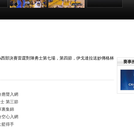
後賽
[NBA]季後賽5月
[NBA]伊戈達拉送
[NBA]威少後場斷
VS
31日：雷霆VS勇
妙傳 湯普森幹拔
球送妙傳 坎特快
士 庫裏集錦
三分空心入網
攻上籃得手
:16
00:02:50
00:00:10
00:00:13
季NBA西部決賽雷霆對陣勇士第七場，第四節，伊戈達拉送妙傳格林
賽事
三分應聲入網
勇士 第三節
 庫裏集錦
三分空心入網
上籃得手