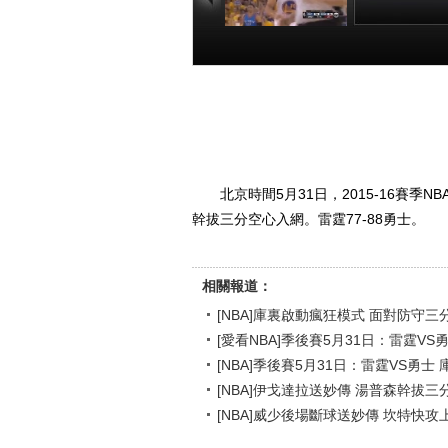
[NBA]庫裏啟動瘋
[愛看NBA]季
狂模式 面對防守
5月31日：雷霆
三分應聲入網
勇士 第三節
00:00:14
00:25
北京時間5月31日，2015-16賽
幹拔三分空心入網。雷霆77-88勇士。
相關報道：
[NBA]庫裏啟動瘋狂模式 面對防守
[愛看NBA]季後賽5月31日：雷霆VS
[NBA]季後賽5月31日：雷霆VS勇士
[NBA]伊戈達拉送妙傳 湯普森幹拔
[NBA]威少後場斷球送妙傳 坎特快攻