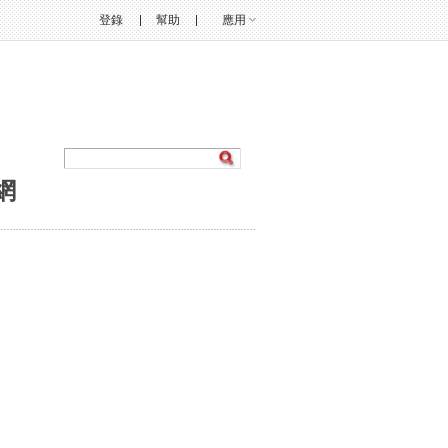
登錄
幫助
應用
網