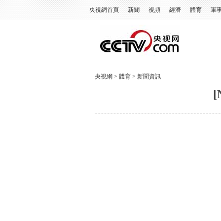
央視網首頁
新聞
視頻
經濟
體育
軍
央視網
>
體育
>
新聞資訊