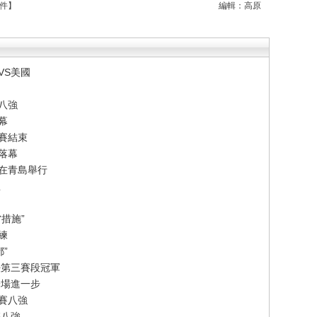
件
】
編輯：高原
VS美國
八強
幕
賽結束
落幕
賽在青島舉行
想
措施”
練
”
法第三賽段冠軍
一場進一步
賽八強
雙八強