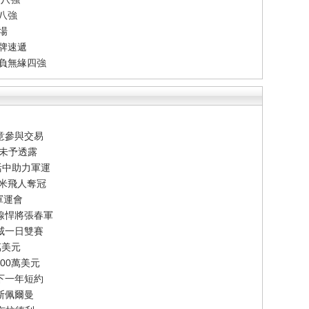
單八強
場
牌速遞
告負無緣四強
意參與交易
節未予透露
活中助力軍運
百米飛人奪冠
軍運會
線悍將張春軍
威一日雙賽
萬美元
00萬美元
下一年短約
斯佩爾曼