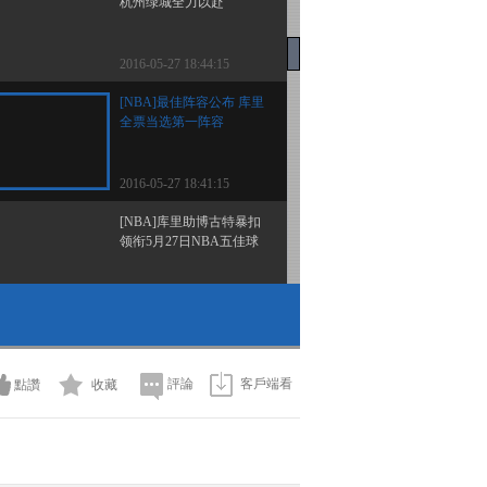
杭州绿城全力以赴
2016-05-27 18:44:15
[NBA]最佳阵容公布 库里
全票当选第一阵容
2016-05-27 18:41:15
[NBA]库里助博古特暴扣
领衔5月27日NBA五佳球
2016-05-27 18:37:15
[NBA]库里用行动发出呐
喊“我们不会出局”
評論
客戶端看
點讚
收藏
2016-05-27 18:36:13
[国际足球]德国足协主席
回击场外“杂音”