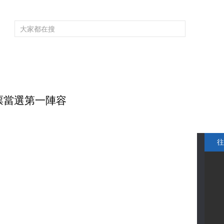
頻道大全
欄目大全
片庫
4K專區
聽
育
電影
國防軍事
電視劇
紀錄
科教
戲曲
社會與法
少
全票當選第一陣容
往