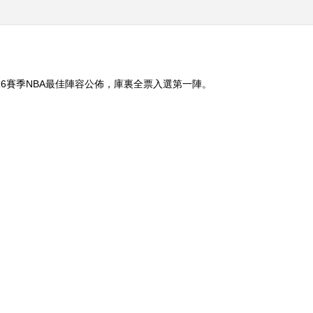
5-16賽季NBA最佳陣容公佈，庫裏全票入選第一陣。
]NBA完美球员 詹
[NBA最前线]2015-16赛季常
[约战果岭]慢挥
格欧文式控球
规赛不可思议进球
解析库里的挥杆