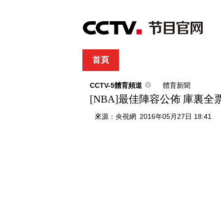
首頁
直播
節目單
綜合
新聞
財經
綜藝
中文國際
體
CCTV-5體育頻道
體育新聞
[NBA]最佳陣容公佈 庫裏
來源：
央視網
2016年05月27日 18:41