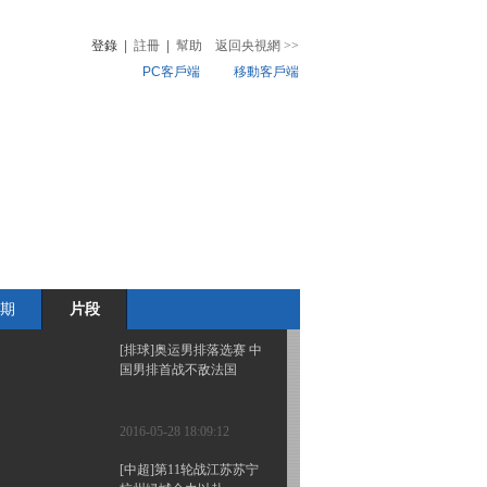
衔5月28日季后赛五佳球
登錄
|
註冊
|
幫助
返回央視網
>>
PC客戶端
移動客戶端
2016-05-28 18:16:13
[NBA]连续六年闯进NBA
音
熱榜
总决赛 詹姆斯潸然有泪
微視頻
兒
音樂
體育賽事
農業農村
2016-05-28 18:15:14
[排球]奥运男排落选赛 伊
朗男排战胜澳大利亚
期
片段
2016-05-28 18:11:14
[排球]奥运男排落选赛 中
国男排首战不敌法国
2016-05-28 18:09:12
[中超]第11轮战江苏苏宁