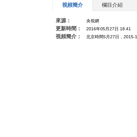
視頻簡介
欄目介紹
來源：
央視網
更新時間：
2016年05月27日 18:41
視頻簡介：
北京時間5月27日，201
相關推薦
[NBA]圣诞大战：詹姆斯很
[篮球公园
习惯 库里觉得很有趣
姆斯式体