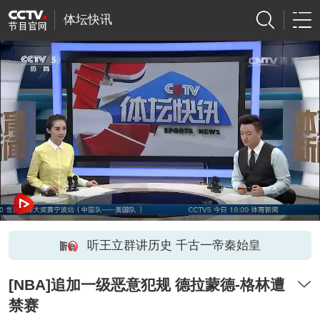
体坛快讯
听王立群讲历史 千古一帝秦始皇
[NBA]追加一级恶意犯规 德拉蒙德-格林遭
禁赛