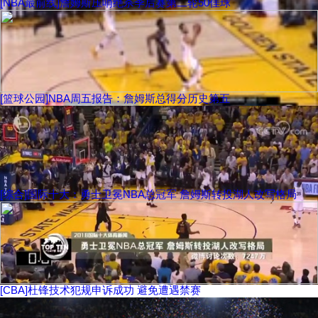
[NBA最前线]詹姆斯压哨绝杀季后赛第二轮50佳球
[篮球公园]NBA周五报告：詹姆斯总得分历史第五
[综合]国际十大：勇士卫冕NBA总冠军 詹姆斯转投湖人改写格局
[CBA]杜锋技术犯规申诉成功 避免遭遇禁赛