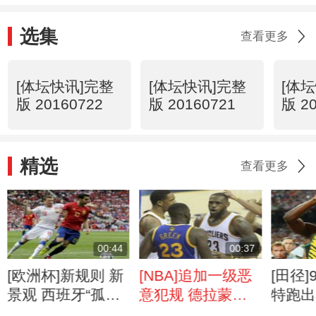
选集
查看更多
[体坛快讯]完整
[体坛快讯]完整
[体
版 20160722
版 20160721
版 2
精选
查看更多
00:44
00:37
[欧洲杯]新规则 新
[NBA]追加一级恶
[田径]
景观 西班牙“孤
意犯规 德拉蒙德-
特跑出
独”开球
格林遭禁赛
第二好