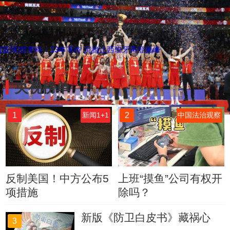
[篮球]世界杯：13年等待 沉稳让西班牙再登巅峰
换一批
央视榜单
1
2
新闻1+1
中国法治观察
反制美国！中方公布5
上班“摸鱼”公司有权开
项措施
除吗？
新版《防卫白皮书》藏祸心
3