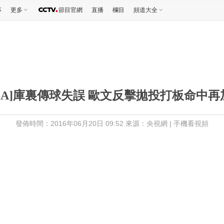
事
更多
節目官網
直播
欄目
頻道大全
NBA]庫裏傳球失誤 歐文反擊拋投打板命中再
發佈時間：2016年06月20日 09:52 來源：央視網
|
手機看視頻