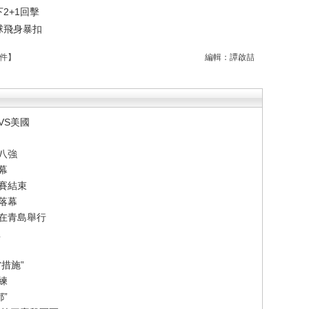
2+1回擊
接球飛身暴扣
件
】
編輯：譚啟喆
VS美國
八強
幕
賽結束
落幕
賽在青島舉行
想
措施”
練
”