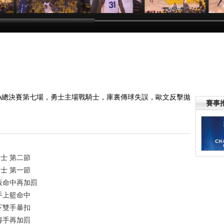
決賽
[NBA]庫裏傳球失
[NBA]歐文右側單
[NBA]詹姆斯左側
[N
VS
誤 歐文反擊拋投
打艾澤裏 殺籃下
甩開庫裏 直接衝
球
打板命中再加罰
左手上籃命中
籃下雙手暴扣
:32
00:00:51
00:00:39
00:00:21
季NBA總決賽第七場，勇士主場戰騎士，庫裏傳球失誤，歐文反擊拋
賽事
勇士 第二節
勇士 第一節
打板命中再加罰
左手上籃命中
籃下雙手暴扣
籃得手再加罰