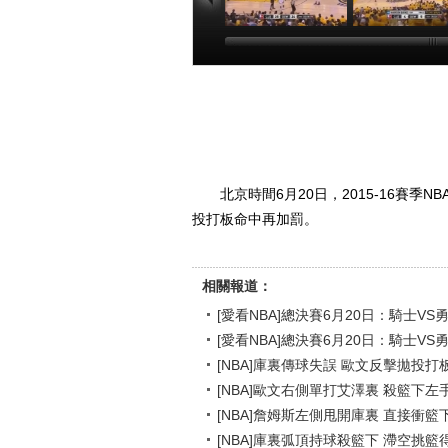
[愛看NBA]總決賽
[愛看NBA]總
6月20日：騎士VS
6月20日：騎士
勇士 第二節
勇士 第一節
00:26:35
00:20
北京時間6月20日，2015-16賽
投打板命中再加罰。
相關報道：
[愛看NBA]總決賽6月20日：騎士VS
[愛看NBA]總決賽6月20日：騎士VS
[NBA]庫裏傳球失誤 歐文反擊拋投
[NBA]歐文右側單打艾澤裏 殺籃下
[NBA]詹姆斯左側甩開庫裏 直接衝
[NBA]庫裏弧頂持球殺籃下 滯空挑