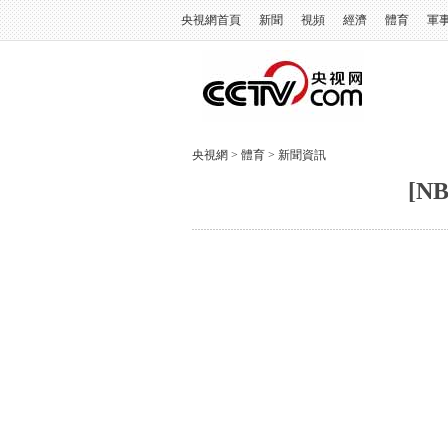
央視網首頁
新聞
視頻
經濟
體育
軍
央視網
>
體育
>
新聞資訊
[