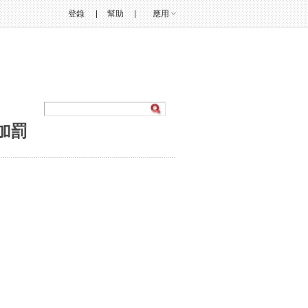
登錄
幫助
應用
加罰