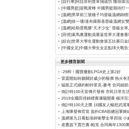
[自行車]阿拉菲利普單飛成功 獲得環
[中國男籃]迎戰黃蜂 中國男籃期待打
[溫網]男單前三號種子均晉級溫網錦標
[溫網]徐一璠/達布羅斯基晉級溫網女
[溫網]哈勒普戰勝“天才少女” 晉級女
[田徑]索馬裏運動員重返世界大運會賽
[綜合]世界大學生運動會第五比賽日金
[中國女足]中國大學生女足點球大戰
更多體育新聞
-29桿！國寶珊創LPGA史上第2好
雷霆開始聆聽關於威少的報價 熱火有
猛龍正式續約帕特里克-麥考 合同細
倒計時100天宣傳片發佈 市民日常生
2019全國田徑錦標賽瀋陽開賽 楊洋
倒計時100天之際 16國友人暢想武漢
上海隊發佈官宣 簽約CBA前總冠軍鋒
溫網第九日看點張帥衝擊女單四強 小
老鷹簽下賈巴裏-帕克 合同兩年1300