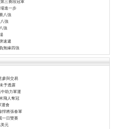
法第三賽段冠軍
一場進一步
賽八強
雙八強
單八強
場
牌速遞
告負無緣四強
意參與交易
節未予透露
活中助力軍運
百米飛人奪冠
軍運會
線悍將張春軍
威一日雙賽
萬美元