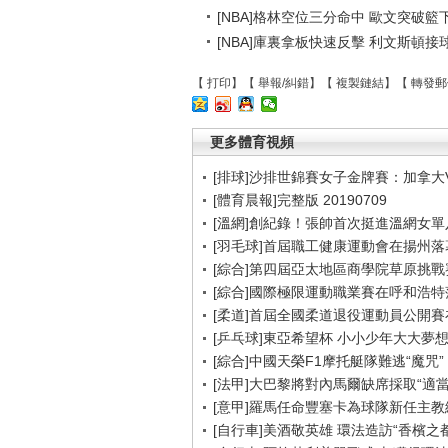
[NBA]格林空位三分命中 歐文突破籃下
[NBA]庫裏拿板快速反擊 利文斯頓
【
打印
】【
舉報/糾錯
】【
複製鏈結
】【
轉發郵
更多體育視頻
[排球]沙排世錦賽女子金牌賽：加拿大
[體育晨報]完整版 20190709
[溫網]創紀錄！張帥首次挺進溫網女單
[羽毛球]首屆職工健康運動會在揚州落
[綜合]第四屆亞太地區商學院草原挑戰
[綜合]國際極限運動職業賽在呼和浩特
[柔道]首屆全國柔道退役運動員公開
[乒乓球]東亞希望杯 小小少年大大夢
[綜合]中國天榮F1摩托艇隊難逃“魔咒”
[法甲]大巴黎將對內馬爾缺席採取“適當
[意甲]羅馬任命豐塞卡為球隊新任主教
[自行車]美酒敬英雄 環法造訪“香檳之都