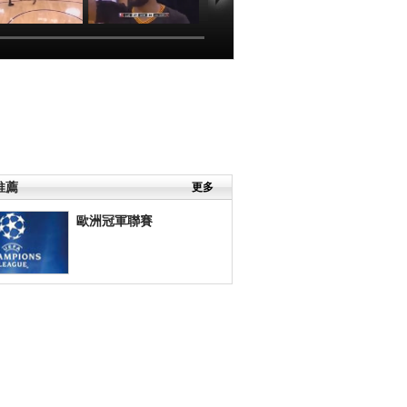
BA]庫裏弧頂持
[NBA]格林空位三
[NBA]庫裏拿板快
殺籃下 滯空挑
分命中 歐文突破
速反擊 利文斯頓
籃得手再加罰
籃下2+1回擊
接球飛身暴扣
00:00:30
00:00:43
00:00:34
推薦
更多
歐洲冠軍聯賽