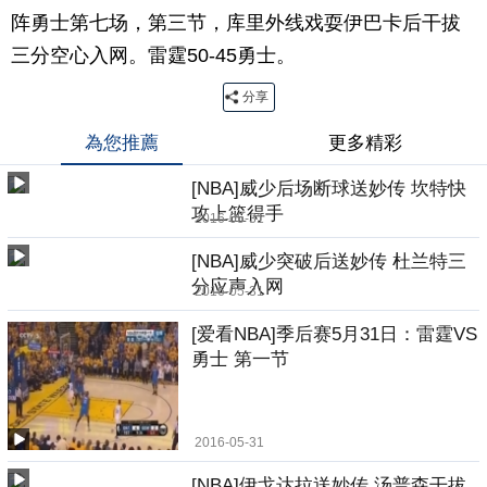
阵勇士第七场，第三节，库里外线戏耍伊巴卡后干拔
三分空心入网。雷霆50-45勇士。
分享
為您推薦
更多精彩
[NBA]威少后场断球送妙传 坎特快
攻上篮得手
2016-05-31
[NBA]威少突破后送妙传 杜兰特三
分应声入网
2016-05-31
[爱看NBA]季后赛5月31日：雷霆VS
勇士 第一节
2016-05-31
[NBA]伊戈达拉送妙传 汤普森干拔