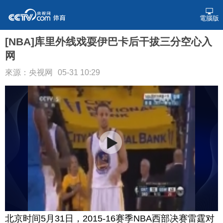
電腦版
[NBA]库里外线戏耍伊巴卡后干拔三分空心入
网
來源：央视网
05-31 10:29
北京时间5月31日，2015-16赛季NBA西部决赛雷霆对