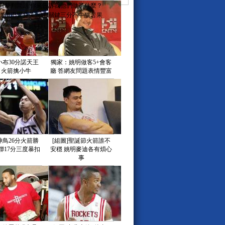
對裁判問題:你來告訴我他們做了什麼？
從鐵王變身失誤狂 關鍵三分不中釀苦果
成頂級先練內功 保羅面前他怎敢稱第三
先生關鍵一擊轉乾坤 韋斯特再成火箭噩夢
犯規危機無力掙扎 賽季首度6犯籃板新低
場失誤不斷致敗 末節崩盤綜合症死灰復燃
勝小布失關鍵球 火箭遭逆轉客場負黃蜂
小布30分諾天王
獨家：姚明做客5+會客
]火箭末節遭翻盤 保羅準2雙終結休城連勝
 火箭擒小牛
廳 答網友問題表情豐富
士看衰火箭交易麥迪 稱三號將在休城爛掉
批姚明擾亂全明星票選 麥迪首發遭質疑
換籌碼再追麥蒂 願送出兩屆全明星巴特勒
壞消息小布腳踝酸痛 黑豆表態帶傷打黃蜂
麥迪獲高層認可 火箭老闆宣佈將會續約他
總曝麥迪交易進程：下周會有更多的談判
帥稱巴丁格已基本恢復 戰湖人可派其上場
神鳥26分火箭勝
[組圖]聖誕節火箭誰不
希望榮膺最佳教練 火箭拒絕阿裏納斯
聯17分三度暴扣
安穩 姚明麥迪各有煩心
清復出戰火箭傳聞 仍覺眩暈打比賽不實際
事
莉—姚明如是説：她是我唯一約會的女人
日CNTV體育台NBA直播 11時火箭對決湖人
蘭特分享東西部周最佳 小布提名無緣當選
測麥迪10大新東家 竟稱火箭或用他換阿聯
你覺得姚明"虎子"會是男孩還是女孩？
味瞞不過姐妹法眼 虎年姚明迎雙豐收(圖)
]姚葉之戀再度回首 曾經多少柔情煙雨中