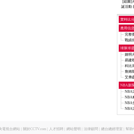
[組圖
小姚明
誕活動
葉莉身
葉莉為
實時比
知情人
[組圖
應用信
森林狼
完整
阿帥怒
戰績
阿裏扎
球隊球
小布欲
44分
姚明
神鳥陷
易建
火箭全
科比
保羅決
詹姆
[組圖
艾弗森
內部人
NBA新
傑克遜
NB
奇才更
NB
火箭傳
NB
阿帥棄
NB
央電視台網站
|
關於CCTV.com
|
人才招聘
|
網站聲明
|
法律顧問
|
總台總經理室
|
幫助