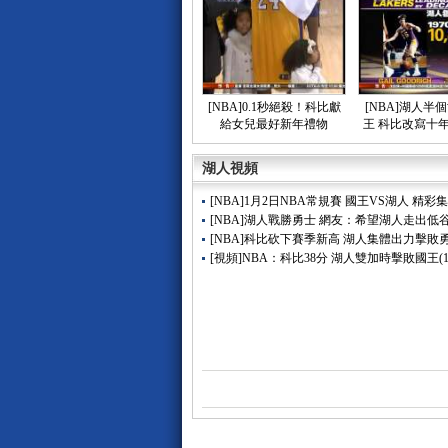
[NBA]0.1秒絕殺！科比獻
[NBA]湖人半
給女兒最好新年禮物
王 科比改寫十
湖人視頻
[NBA]1月2日NBA常規賽 國王VS湖人 精彩
[NBA]湖人戰勝勇士 網友：希望湖人走出低
[NBA]科比砍下賽季新高 湖人集體出力擊敗
[視頻]NBA：科比38分 湖人雙加時擊敗國王
(