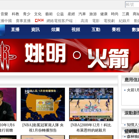
音樂
科教
青少
文化
藝術
公益
産經
汽車
旅游
健康
時尚
三農
商
直播中國
賽事直播
網絡電視客戶端
|
高清
電影
電視劇
紀錄片
動
直播
資訊
炫圖
視頻
互動
賽程
數
火箭老
火箭主
阿帥有
阿泰澄
我和葉
1月6
羅斯杜
應用信
美媒猜
調查：
火箭1
葉莉孕
[組圖
小姚明
葉莉身
滾動新
葉莉為
知情人
10年1月6
[NBA]衛冕冠軍湖人隊 央
[NBA]2009年12月！科比.
[組圖
進行前瞻
視1月份轉播預告
布萊恩特的絕殺月
籃網圖
森林狼