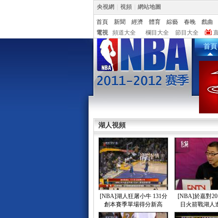
央視網
|
視頻
|
網站地圖
首頁
新聞
經濟
體育
綜藝
春晚
戲曲
電視
頻道大全
欄目大全
節目大全
首頁
湖人視頻
[NBA]湖人狂屠小牛 131分
[NBA]於嘉對20
創本賽季單場得分新高
日火箭戰湖人