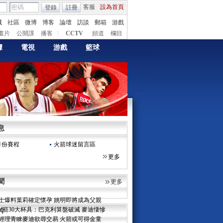
客服
設為首頁
登錄
註冊
城
社區
微博
博客
論壇
訪談
郵箱
游戲
畫片
公開課
播客
|
CCTV
頻道
欄目
據
電視
游戲
籃球
總曝麥迪交易進程：下周會有更多的談判
帥稱巴丁格已基本恢復 戰湖人可派其上場
希望榮膺最佳教練 火箭拒絕阿裏納斯
清復出戰火箭傳聞 仍覺眩暈打比賽不實際
莉—姚明如是説：她是我唯一約會的女人
日CNTV體育台NBA直播 11時火箭對決湖人
蘭特分享東西部周最佳 小布提名無緣當選
息
測麥迪10大新東家 竟稱火箭或用他換阿聯
你覺得姚明"虎子"會是男孩還是女孩？
月份賽程
火箭球迷留言區
味瞞不過姐妹法眼 虎年姚明迎雙豐收(圖)
更多
]姚葉之戀再度回首 曾經多少柔情煙雨中
只有2.246米？ 身高難超父親卻非死題
懷幾個“小姚明” 一胎N個或是最理想
聞
更多
安胎每晚十點就寢 曝因顧忌身高更想要男孩
士爆料葉莉確定懷孕 姚明即將成為父親
]火箭30大杯具：巴克利算盤破滅 麥迪悽慘
片
經理青睞麥迪欲尋交易 火箭或可得金童