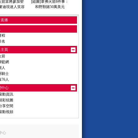
]火箭眾將參加聖
[組圖]韋弗火箭8件事：
只有2.246米？ 身高難超父親卻非死題
 麥迪現迷人笑容
和野獸賭50萬美元
懷幾個“小姚明” 一胎N個或是最理想
安胎每晚十點就寢 曝因顧忌身高更想要男孩
分直播
士爆料葉莉確定懷孕 姚明即將成為父親
]火箭30大杯具：巴克利算盤破滅 麥迪悽慘
息
經理青睞麥迪欲尋交易 火箭或可得金童
賽程
對裁判問題:你來告訴我他們做了什麼？
排名
從鐵王變身失誤狂 關鍵三分不中釀苦果
星主頁
成頂級先練內功 保羅面前他怎敢稱第三
先生關鍵一擊轉乾坤 韋斯特再成火箭噩夢
火箭
犯規危機無力掙扎 賽季首度6犯籃板新低
聯籃網
場失誤不斷致敗 末節崩盤綜合症死灰復燃
湖人
勝小布失關鍵球 火箭遭逆轉客場負黃蜂
斯騎士
]火箭末節遭翻盤 保羅準2雙終結休城連勝
76人
士看衰火箭交易麥迪 稱三號將在休城爛掉
聞中心
批姚明擾亂全明星票選 麥迪首發遭質疑
A滾動資訊
換籌碼再追麥蒂 願送出兩屆全明星巴特勒
A精彩炫圖
壞消息小布腳踝酸痛 黑豆表態帶傷打黃蜂
A分享空間
麥迪獲高層認可 火箭老闆宣佈將會續約他
A滾動視頻
中心