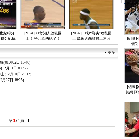
阿帥怒
阿裏扎
小布欲
44分
神鳥陷
火箭全
個世紀得分
[NBA]0.1秒湖人絕殺國
[NBA]0.1秒“飛俠”絕殺國
保羅決
年得分紀錄
王！ 科比真的絕了！
王 魔術送森林狼三連敗
[組圖]
[組圖
低迷
內部人
更多
傑克遜
奇才更
集錦
(01月02日 15:46)
火箭傳
谷
(12月31日 08:49)
阿帥棄
勇士
(12月30日 20:17)
火箭老
12月27日 18:25)
火箭主
[組圖]
阿帥有
籃網 阿
阿泰澄
我和葉
1月6
羅斯杜
美媒猜
1
第
/
1
頁
1
調查：
葉莉孕
[組圖