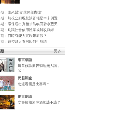
0期：誰來醫治“環保焦慮症”
49期：無視公廁現狀談蒼蠅是本末倒置
48期：環保逼出真相才能喚回碧水藍天
47期：別讓社會信用體系成醫改羈絆
46期：何時有能力實現帶薪假？
45期：嚴控以人查房因何引熱議
話題
更多
網言網語
病童候診痛苦躺地無人讓，
悲！
民聲調查
您還看國足比賽嗎？
網言網語
交警拔槍逼停酒駕該不該？