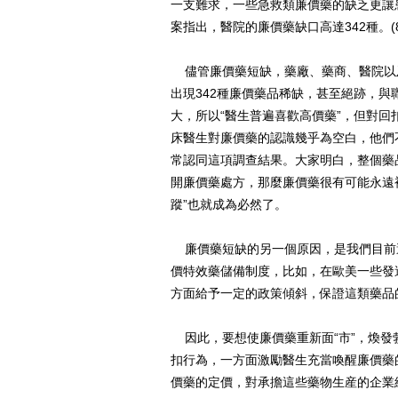
一支難求，一些急救類廉價藥的缺乏更讓
案指出，醫院的廉價藥缺口高達342種。(
儘管廉價藥短缺，藥廠、藥商、醫院以
出現342種廉價藥品稀缺，甚至絕跡，
大，所以“醫生普遍喜歡高價藥”，但對
床醫生對廉價藥的認識幾乎為空白，他們
常認同這項調查結果。大家明白，整個藥
開廉價藥處方，那麼廉價藥很有可能永遠被
蹤”也就成為必然了。
廉價藥短缺的另一個原因，是我們目前
價特效藥儲備制度，比如，在歐美一些發
方面給予一定的政策傾斜，保證這類藥品
因此，要想使廉價藥重新面“市”，煥發
扣行為，一方面激勵醫生充當喚醒廉價藥
價藥的定價，對承擔這些藥物生産的企業