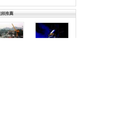
視頻推薦
美國太空武器
軍三體艦曝光
年代日本街頭
英國男女街頭醉酒