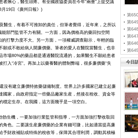
患者揪心，醫生頭疼。有全國政協委員在今年“兩會”上提交議
8月19日《廣州日報》)
第65
第6
及醫生，有着不可推卸的責任，但筆者覺得，近年來，之所以
第6
與職能部門監管不力有關。一方面，因為價格高的藥回扣空間
第6
回扣的打擊力度不大。另一方面，一項權威調查顯示，年輕的臨
第6
不願或不敢給病人開廉價藥。筆者的愛人在醫院當醫生，也非
第6
品市場80%的藥品都是通過醫院流通的，如果醫生不願給患者
今日
打入“冷宮”。再加上以藥養醫的體制弊端，很多廉價藥“失
還沒有建立廉價特效藥儲備制度。世界上許多國家已建立起廉
達國家，由政府指定一些藥品廠家生産，然後在稅收、資金等
的穩定生存。在我國，這方面幾乎是一項空白。
勃勃生機，一要加強行業監管和指導，一方面加強打擊收取回
的角色。二要讓生産廉價藥的企業有錢可賺，比如適當提高廉
給予財政補貼或特殊的稅收等，保障其合理利潤，調動其積極