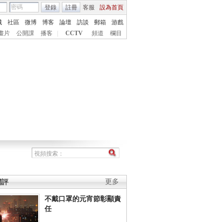
登錄
註冊
客服
設為首頁
城
社區
微博
博客
論壇
訪談
郵箱
游戲
畫片
公開課
播客
|
CCTV
頻道
欄目
網評
更多
不戴口罩的元宵節彰顯責
任