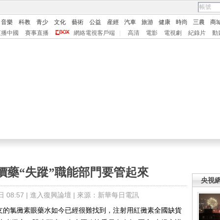
音樂
科教
青少
文化
藝術
公益
産經
汽車
旅游
健康
時尚
三農
商
直播中國
賽事直播
網絡電視客戶端
|
高清
電影
電視劇
紀錄片
動
價藥“失蹤”職能部門要管起來
央視
08:57 |
進入復興論壇
| 來源：新華每日電訊
支的氯黴素眼藥水如今已經很難找到，注射用紅黴素全國缺貨