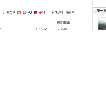
第一
】
【一鍵分享
】
責任編輯：趙春曉
熱詞推薦
”
藥養
2010-7-13
醫院
2010-6-10
患者
2010-6-10
解放
兩會
2010-6-10
制的沉疴
高價藥
2010-6-10
心嗎？
藥品市場
2010-6-10
多遠？
臨床醫生
2010-6-10
職能部門
80