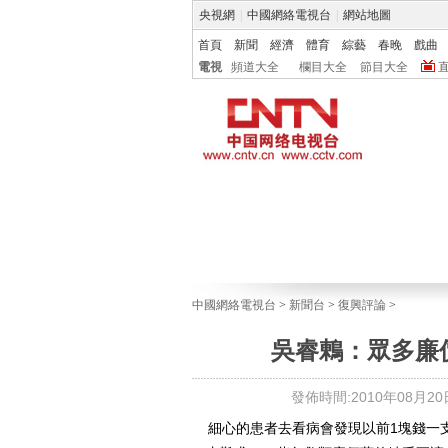
央視網
|
中國網絡電視台
|
網站地圖
首頁
新聞
經濟
體育
綜藝
春晚
戲曲
電視
頻道大全
欄目大全
節目大全
中國網絡電視台
>
新聞台
>
復興評論
>
吳睿鶇：眾多廉
發佈時間:2010年08月20日 
細心的患者去看病會發現以前1塊錢一