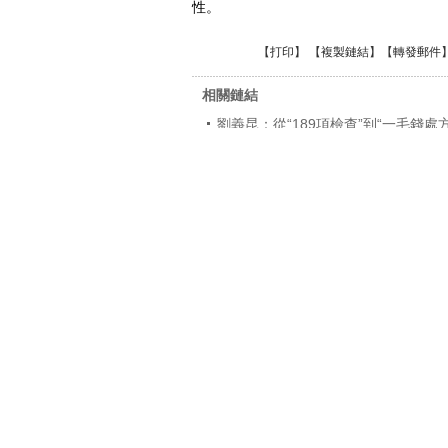
性。
【
打印
】 【
複製鏈結
】【
轉發郵件
相關鏈結
劉義昆：從“189項檢查”到“一毛錢處方
譚浩俊：“一毛錢處方”開出三味藥方
徐娟：“小處方”需“大監管”護航
孫金棟：“一毛錢處方”的看點在哪？
婁獻忠：“一毛錢處方”化不開醫療體
李振忠：一毛錢處方是普適的醫德良
李記：從“一毛錢處方”到神木模式有