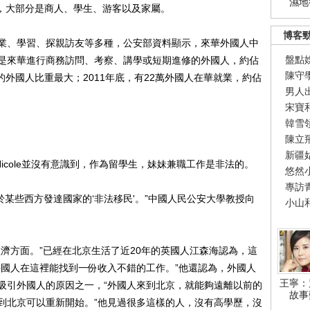
濕地
以上，大部分是商人、學生、游客以及家屬。
博客
、學習、探親訪友等多種，公安部資料顯示，來華外國人中
盤點
次是來華進行商務訪問、考察、講學或短期進修的外國人，約佔
陳守
的外國人比重最大；2011年底，有22萬外國人在華就業，約佔
男人
宋寶
韓雪
陳立
新疆
cole並沒有意識到，作為留學生，妹妹兼職工作是非法的。
悠然
專訪
某些西方發達國家的‘非法移民'。”中國人民公安大學教授向
小山
方面。”已經在北京生活了近20年的英國人江森海認為，這
外國人在這裡能找到一份收入不錯的工作。”他還認為，外國人
王寧：
吸引外國人的原因之一，“外國人來到北京，就能夠遠離以前的
故事
到北京可以重新開始。”他見過很多這樣的人，沒有高學歷，沒