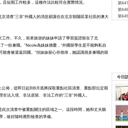
且短期工作較多，這種作法比較符合實際情況。
第6
第6
第6
京清查“三非”外國人的消息卻讓住在北京朝陽區某社區的澳大
北京工作。不久，前來旅游的妹妹申請了學習簽證留在了北
一份兼職。”Nicole為妹妹擔憂，“外國留學生是不能夠私自
可能會被遣返回國。”但妹妹卻心存僥倖，她認識很多兼職的留
今日
公佈，從即日起到8月底將採取重點社區清查、重點部位定期
理非法入境、非法居留、非法工作的“三非”外國人。
，是此次清查中被重點關注的區域之一。這段時間，她和丈夫聽
帶，做好隨時應對檢查的準備。