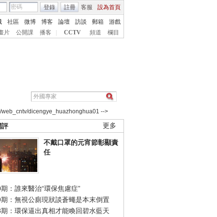
登錄
註冊
客服
設為首頁
城
社區
微博
博客
論壇
訪談
郵箱
游戲
畫片
公開課
播客
|
CCTV
頻道
欄目
2/web_cntv/dicengye_huazhonghua01 -->
網評
更多
不戴口罩的元宵節彰顯責
任
0期：誰來醫治“環保焦慮症”
49期：無視公廁現狀談蒼蠅是本末倒置
48期：環保逼出真相才能喚回碧水藍天