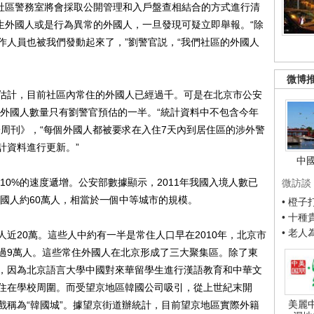
，社區警務室將會採取公開管理和入戶盤查相結合的方式進行清
的陌生外國人或是行為異常的外國人，一旦發現可疑立即舉報。“除
作人員也被我們發動起來了，”劉警官説，“我們社區的外國人
微博
計，目前社區內常住的外國人已經過千。可是在北京市公安
的外國人數量只有劉警官預估的一半。“統計資料中不包含今年
濟周刊》，“每個外國人都被要求在入住7天內到居住區的涉外警
計資料進行更新。”
中
0%的速度遞增。公安部數據顯示，2011年我國入境人數已
微訪談
外國人約60萬人，相當於一個中等城市的規模。
• 橙
• 十
• 老
20萬。這些人中約有一半是常住人口早在2010年，北京市
過9萬人。這些常住外國人在北京形成了三大聚集區。除了東
，因為北京語言大學中國對來華留學生進行漢語教育和中華文
住在學校周圍。而受望京地區韓國公司吸引，從上世紀末開
美麗
戲稱為“韓國城”。據望京街道辦統計，目前望京地區實際外籍