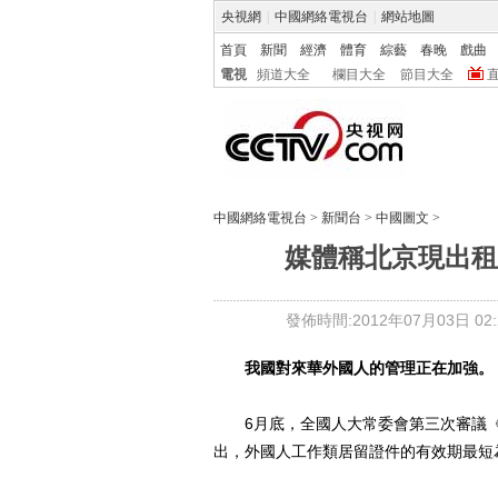
央視網
|
中國網絡電視台
|
網站地圖
首頁
新聞
經濟
體育
綜藝
春晚
戲曲
電視
頻道大全
欄目大全
節目大全
中國網絡電視台
>
新聞台
>
中國圖文
>
媒體稱北京現出租
發佈時間:2012年07月03日 02:2
我國對來華外國人的管理正在加強。
6月底，全國人大常委會第三次審議《中
出，外國人工作類居留證件的有效期最短