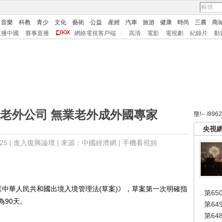
音樂
科教
青少
文化
藝術
公益
産經
汽車
旅游
健康
時尚
三農
商
直播中國
賽事直播
網絡電視客戶端
|
高清
電影
電視劇
紀錄片
動
老外公司 無業老外成外國專家
壟!-- /896
央視
5 |
進入復興論壇
| 來源：中國經濟網 |
手機看視頻
華人民共和國出境入境管理法(草案)》，草案第一次明確指
第65
為90天。
第6
第6