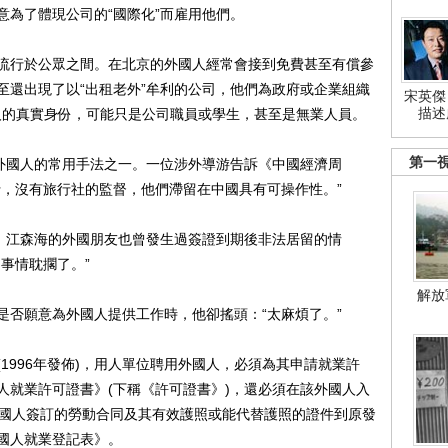
意為了體現公司的“國際化”而雇用他們。
行於公眾之間。在北京的外國人經常會接到免費甚至有償參
至還出現了以“出租老外”牟利的公司，他們為政府或企業組織
宋英傑
描述
些人的真實身份，可能只是公司職員或學生，甚至是無業人員。
第一
外國人的常用手法之一。一位涉外導游告訴《中國經濟周
行，沒有旅行社的監督，他們滯留在中國具有可操作性。”
，江森海的外國朋友也曾發生過簽證到期後非法居留的情
事情耽擱了。”
解放
否願意為外國人提供工作時，他卻搖頭：“太麻煩了。”
996年發佈)，用人單位聘用外國人，必須為其申請就業許
人就業許可證書》(下稱《許可證書》)，還必須在該外國人入
外國人簽訂的勞動合同及其有效護照或能代替護照的證件到原發
國人就業登記表》。