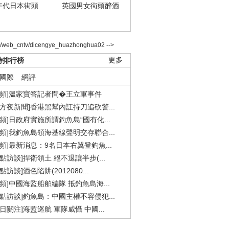
年代日本街頭
英國男女街頭醉酒
2/web_cntv/dicengye_huazhonghua02 -->
時排行榜
更多
國際
網評
視頻]溫家寶答記者問�王立軍事件
東方夜新聞]香港黑幫內訌持刀追砍警...
視頻]日政府實施所謂釣魚島“國有化...
視頻]我釣魚島領海基線聲明交存聯合...
視頻]最新消息：9名日本右翼登釣魚...
焦點訪談]捍衛領土 絕不退讓半步(...
點訪談]酒色陷阱(2012080...
視頻]中國海監船舶編隊 抵釣魚島海...
焦點訪談]釣魚島：中國主權不容侵犯...
今日關注]海監巡航 軍隊威懾 中國...