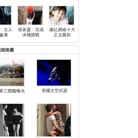
：古人
張泉靈：完成
爆紅網絡十大
處暑
冰桶挑戰
正太蘿莉
視頻推薦
美國太空武器
軍三體艦曝光