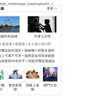
2/web_cntv/dicengye_huazhonghua03 -->
推薦
更多>>
國城市幸福感
不孝七宗罪
|
微直播
|
微廣場
|
名人墻
|
排行榜
子打蠟該如何識別
• 揭秘殲十研製全過程
種貴人可遇不可求
• 抽煙是如何毀掉健康
人為病妻搭40米扶手
• 拒絕浪費從我做起
中國
夢想星搭
我要上春
開門大吉
行
檔
晚