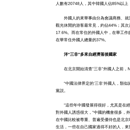
人數有20748人，其中韓國人佔85%
外國人的來華事由分為會議商務、就業
觀光休閒的游客最常見，約佔44%；其
17.6%。而在常住的外國人中，在華工作
在華常住外國人總量的37%。
洋“三非“多來自經濟落後國家
在北京開始清查“三非”外國人之前，Ni
“中國法律界定的‘三非'外國人，類似於
黨説。
“這些年中國發展得很好，尤其是在經濟
對外國人誘惑很大，“中國的機會很多，
在中國比較被尊重、普遍受優待也是北京
生活，一些在自己國家過得不好的人，來