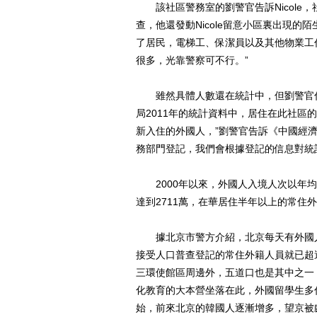
該社區警務室的劉警官告訴Nicole
查，他還發動Nicole留意小區裏出現
了居民，電梯工、保潔員以及其他物業工
很多，光靠警察可不行。”
雖然具體人數還在統計中，但劉警官估
局2011年的統計資料中，居住在此社區
新入住的外國人，”劉警官告訴《中國經
務部門登記，我們會根據登記的信息對統
2000年以來，外國人入境人次以年均1
達到2711萬，在華居住半年以上的常住
據北京市警方介紹，北京每天有外國人近
接受人口普查登記的常住外籍人員就已超
三環使館區周邊外，五道口也是其中之一
化教育的大本營坐落在此，外國留學生多
始，前來北京的韓國人逐漸增多，望京被