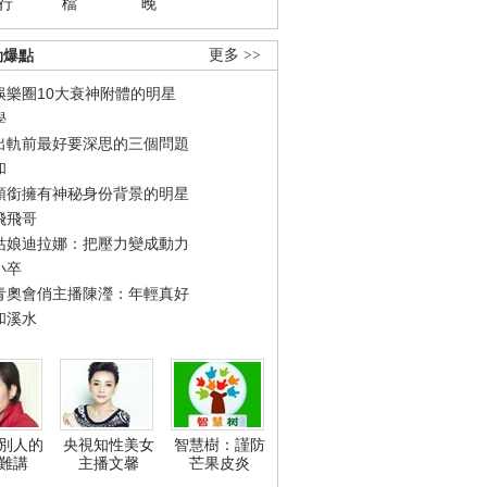
行
檔
晚
勁爆點
更多 >>
娛樂圈10大衰神附體的明星
學
出軌前最好要深思的三個問題
和
領銜擁有神秘身份背景的明星
飛飛哥
姑娘迪拉娜：把壓力變成動力
小卒
青奧會俏主播陳瀅：年輕真好
和溪水
別人的
央視知性美女
智慧樹：謹防
難講
主播文馨
芒果皮炎