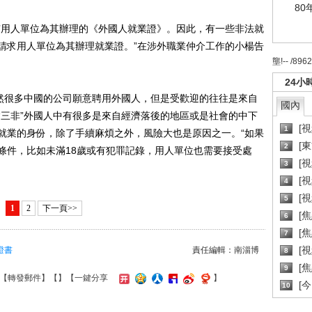
80
用人單位為其辦理的《外國人就業證》。因此，有一些非法就
請求用人單位為其辦理就業證。”在涉外職業仲介工作的小楊告
壟!-- /896
24小
然很多中國的公司願意聘用外國人，但是受歡迎的往往是來自
國內
“三非”外國人中有很多是來自經濟落後的地區或是社會的中下
[
1
就業的身份，除了手續麻煩之外，風險大也是原因之一。“如果
[
2
條件，比如未滿18歲或有犯罪記錄，用人單位也需要接受處
[
3
[
4
[
5
1
2
下一頁>>
[
6
[焦
7
[
證書
責任編輯：南淄博
8
[
9
【
轉發郵件
】【
】
【一鍵分享
】
[
10