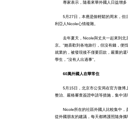
專家表示，隨着來華外國人日益增多，
5月27日，本應是個輕鬆的周末，但北
利亞人Nicole心情複雜。
去年夏天，Nicole與丈夫一起來到
京。“她喜歡到各地旅行，但沒有錢，便找了
就業的，被發現後不僅要罰款，嚴重的還
學生，“沒有人出過事”。
60萬外國人在華常住
5月15日，北京市公安局在官方微博上
整治、嚴格審查簽證申請等措施，集中清
Nicole所在的社區外國人比較集中
從外國朋友的建議，每天都將護照隨身攜