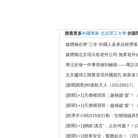
搜索更多
外國專家
北京理工大學
的新
媒體稱在華“三非”外國人多來自經濟
媒體稱北京現出租老外公司 無業老外
專注於做一件事情做到極致——專訪
北京毽球公開賽首現外國面孔 刷新多項
[新聞調查]80後航天人（20120617）
[新聞1+1]天價補習班：越補越“虛”！（2
[新聞1+1]天價補習班：越補越“虛”！（2
[經濟半小時]315在行動：生物地磁床墊的“
[新聞1+1]網絡“謠言”，止於何處？！(20
[新聞1+1]校車安全，艱難起步！（201