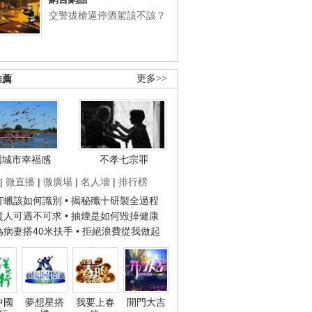
交警拔槍逼停酒駕該不該？
推薦
更多>>
國城市幸福感
不孝七宗罪
|
微直播
|
微廣場
|
名人墻
|
排行榜
子打蠟該如何識別
• 揭秘殲十研製全過程
種貴人可遇不可求
• 抽煙是如何毀掉健康
人為病妻搭40米扶手
• 拒絕浪費從我做起
中國
夢想星搭
我要上春
開門大吉