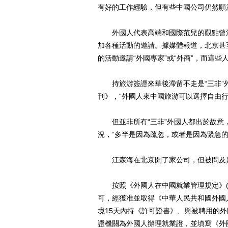
有好的工作經驗，但有些中國公司仍然願
外國人代表高端和國際范兒的觀點曾流
加各種活動的邀請。據媒體報道，北京甚
的活動邀請“外國專家”或“外商”，而這
持旅游簽證來華後滯留不走是“三非”
刊》，“外國人來中國旅游可以選擇自由
但並非所有“三非”外國人都出於故意
況，“多半是因為疏忽，或者是因為緊急的
江森海在北京開了家公司，但被問及是
按照《外國人在中國就業管理規定》(1
可，經獲准並取得《中華人民共和國外國
境15天內持《許可證書》、與被聘用的
證機關為外國人辦理就業證，並填寫《外