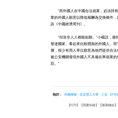
“而外國人在中國合法就業，必須持有
業的外國人願意以降低報酬為交換條件，
訴《中國經濟周刊》。
“但並非人人都能如願。”小楊説，雖
發達國家、看起來比較體面的外國人。而
層，很少有用人單位願意為他們提供合法
被公安機關發現外國人不具備在華就業的
罰。”
熱詞：
外國專家
北京理工大學
三非
許可
【
打印
】【
我要糾錯
】【
複製鏈結
】