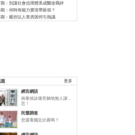
47期：別讓社會信用體系成醫改羈絆
46期：何時有能力實現帶薪假？
45期：嚴控以人查房因何引熱議
話題
更多
網言網語
病童候診痛苦躺地無人讓，
悲！
民聲調查
您還看國足比賽嗎？
網言網語