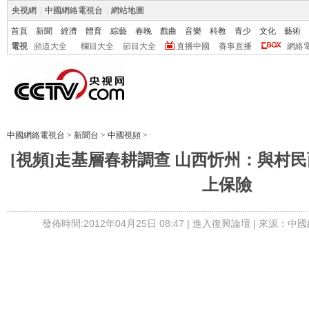
央視網
|
中國網絡電視台
|
網站地圖
首頁
新聞
經濟
體育
綜藝
春晚
戲曲
音樂
科教
青少
文化
藝術
電視
頻道大全
欄目大全
節目大全
直播中國
賽事直播
網絡
中國網絡電視台
>
新聞台
>
中國視頻
>
[視頻]走基層春耕調查 山西忻州：與村民
上保險
發佈時間:2012年04月25日 08:47 |
進入復興論壇
| 來源：中國