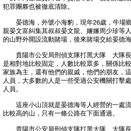
犯罪團夥也被徹底清除。
晏德海，外號小海豹，現年26歲，牛場鄉
親晏文富糾集其叔叔晏文龍、嬸嬸周少珍等
的山野外開設流動賭場，後來賭場交給晏德
貴陽市公安局刑偵支隊打黑大隊 大隊長
是相對地比較固定，人數比較眾多，關係比
家族為主，還有他們的親戚，他們的朋友，
人員，大多數的人是一些受過公安機關打擊
人員。
這座小山頂就是晏德海等人經營的一處流
比較高的山，只有一條公路在下面通過。
貴陽市公安局刑偵支隊打黑大隊 大隊長張