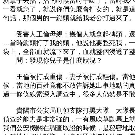
就拿手去擋，擋的時候當時手斷了，當時我
一看就急了，就説你們怎麼會打女的，就是
句話，那個男的一鋤頭就給我老公打過來了
受害人王倫母親：幾個人就拿起磚頭，還
…當時鋤頭打了我的頭，他説他要整死我，
袋上，全部血就流下來了，血就整個浸透了
問：發現你兒子是什麼狀況？
王倫被打成重傷，妻子被打成輕傷。當他
候，當地的百姓竟都不敢告訴她出事地點的
過一條條線索深入調查中，很多人仍然是不
貴陽市公安局刑偵支隊打黑大隊 大隊長
偵查的能力是非常強的，一有風吹草動馬上
我們公安機關在調查取證的時候，是秘密地