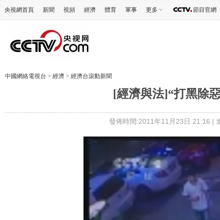
央視網首頁
新聞
視頻
經濟
體育
軍事
更多
節目官網
中國網絡電視台
>
經濟
>
經濟台滾動新聞
[經濟與法]“打黑除惡
發佈時間:2011年11月23日 21:16 |