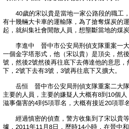
40歲的宋以貴是當地一家公路段的職工，
有十幾輛大卡車的運輸隊，為了搶奪煤炭的運輸
起，就糾集社會閒散人員，想壟斷當地的煤
李進中 晉中市公安局刑偵支隊重案一大
一個金字塔形式，他（宋以貴）是頂尖，然後
號，然後2號然後再往底下去傳達他的意思，
下，2號下去有3號，3號再往底下又擴大。
岳恒 晉中市公安局刑偵支隊重案二大隊
主要的人員，主要的嫌疑人大概有8到10個
滋事傷害的4到5項罪名，大概有接近20項罪
經過慎密的偵查，警方收集到了宋以貴等
據，2011年11月8日，歷時14小時，在晉