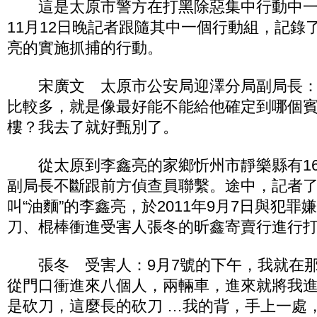
這是太原市警方在打黑除惡集中行動中一個
11月12日晚記者跟隨其中一個行動組，記錄
亮的實施抓捕的行動。
宋廣文 太原市公安局迎澤分局副局長：
比較多，就是像最好能不能給他確定到哪個
樓？我去了就好甄別了。
從太原到李鑫亮的家鄉忻州市靜樂縣有16
副局長不斷跟前方偵查員聯繫。途中，記者
叫“油麵”的李鑫亮，於2011年9月7日與犯
刀、棍棒衝進受害人張冬的昕鑫寄賣行進行
張冬 受害人：9月7號的下午，我就在那
從門口衝進來八個人，兩輛車，進來就將我
是砍刀，這麼長的砍刀 …我的背，手上一處