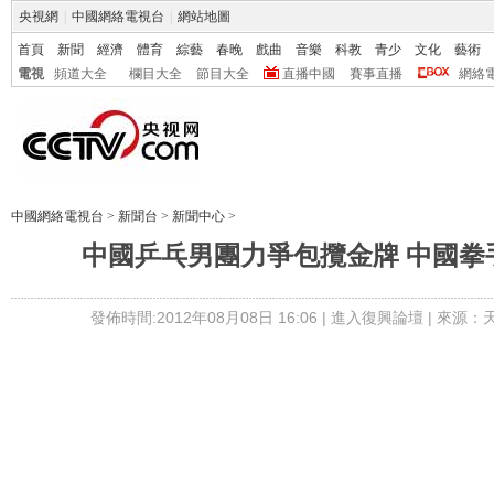
央視網
|
中國網絡電視台
|
網站地圖
首頁
新聞
經濟
體育
綜藝
春晚
戲曲
音樂
科教
青少
文化
藝術
電視
頻道大全
欄目大全
節目大全
直播中國
賽事直播
網絡
中國網絡電視台
>
新聞台
>
新聞中心
>
中國乒乓男團力爭包攬金牌 中國拳
發佈時間:2012年08月08日 16:06 |
進入復興論壇
| 來源：