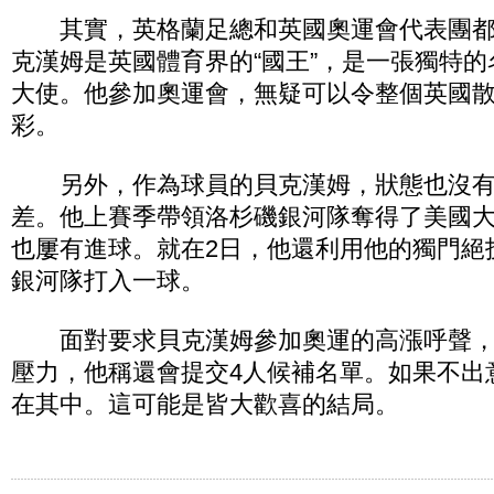
其實，英格蘭足總和英國奧運會代表團都
克漢姆是英國體育界的“國王”，是一張獨特
大使。他參加奧運會，無疑可以令整個英國
彩。
另外，作為球員的貝克漢姆，狀態也沒有
差。他上賽季帶領洛杉磯銀河隊奪得了美國
也屢有進球。就在2日，他還利用他的獨門絕
銀河隊打入一球。
面對要求貝克漢姆參加奧運的高漲呼聲，
壓力，他稱還會提交4人候補名單。如果不出
在其中。這可能是皆大歡喜的結局。