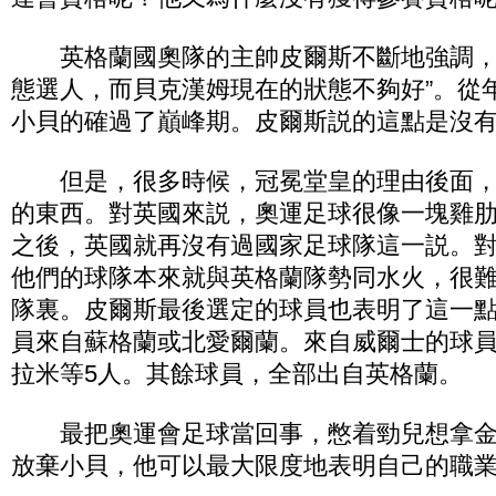
英格蘭國奧隊的主帥皮爾斯不斷地強調，
態選人，而貝克漢姆現在的狀態不夠好”。從年
小貝的確過了巔峰期。皮爾斯説的這點是沒
但是，很多時候，冠冕堂皇的理由後面，
的東西。對英國來説，奧運足球很像一塊雞肋。
之後，英國就再沒有過國家足球隊這一説。
他們的球隊本來就與英格蘭隊勢同水火，很
隊裏。皮爾斯最後選定的球員也表明了這一
員來自蘇格蘭或北愛爾蘭。來自威爾士的球
拉米等5人。其餘球員，全部出自英格蘭。
最把奧運會足球當回事，憋着勁兒想拿金
放棄小貝，他可以最大限度地表明自己的職