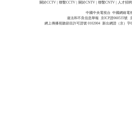
關於CCTV
|
聯繫CCTV
|
關於CNTV
|
聯繫CNTV
|
人才招聘
中國中央電視台 中國網絡電
違法和不良信息舉報
京ICP證060535號
網上傳播視聽節目許可證號 0102004
新出網證（京）字0