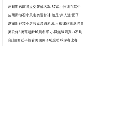
皮爾斯透露將提交替補名單 37歲小貝或在其中
皮爾斯徵召小貝進奧運替補 給足“萬人迷”面子
皮爾斯解釋不選貝克漢姆原因:只根據狀態選球員
英公佈3奧運超齡球員名單 小貝無緣因實力不夠
[視頻]習近平觀看美國男子職業籃球聯賽比賽