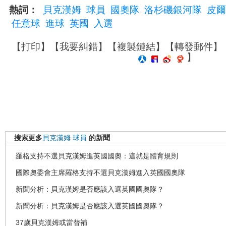
熱詞：
貝克漢姆
球員
國奧隊
洛杉磯銀河隊
皮爾
任意球
進球
英國
入選
【
打印
】【
我要糾錯
】【
複製鏈結
】【
轉發郵件
】
】
搜索更多
貝克漢姆
球員
的新聞
羅格支持不選貝克漢姆進英國國奧：這就是體育規則
國際奧委會主席羅格支持不選貝克漢姆進入英國國奧隊
新聞分析：貝克漢姆是否應該入選英國國奧隊？
新聞分析：貝克漢姆是否應該入選英國國奧隊？
37歲貝克漢姆或當替補