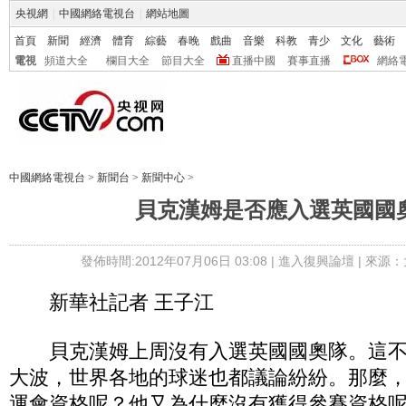
央視網
|
中國網絡電視台
|
網站地圖
首頁
新聞
經濟
體育
綜藝
春晚
戲曲
音樂
科教
青少
文化
藝術
電視
頻道大全
欄目大全
節目大全
直播中國
賽事直播
網絡
中國網絡電視台
>
新聞台
>
新聞中心
>
貝克漢姆是否應入選英國國
發佈時間:2012年07月06日 03:08 |
進入復興論壇
| 來源：
新華社記者 王子江
貝克漢姆上周沒有入選英國國奧隊。這不
大波，世界各地的球迷也都議論紛紛。那麼
運會資格呢？他又為什麼沒有獲得參賽資格呢