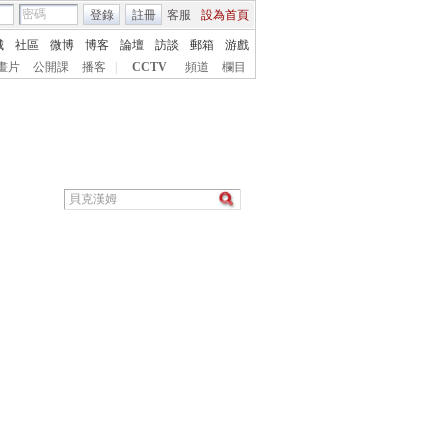
登錄
註冊
客服
設為首頁
城
社區
微博
博客
論壇
訪談
郵箱
游戲
畫片
公開課
播客
|
CCTV
頻道
欄目