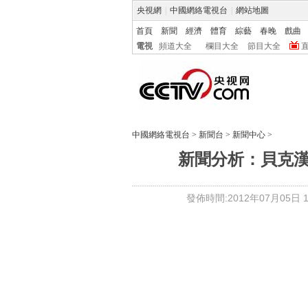
央視網
|
中國網絡電視台
|
網站地圖
首頁
新聞
經濟
體育
綜藝
春晚
戲曲
電視
頻道大全
欄目大全
節目大全
中國網絡電視台
>
新聞台
>
新聞中心
>
新聞分析：貝克
發佈時間:2012年07月05日 14