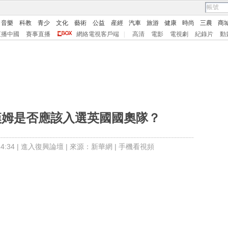
音樂
科教
青少
文化
藝術
公益
産經
汽車
旅游
健康
時尚
三農
商
直播中國
賽事直播
網絡電視客戶端
|
高清
電影
電視劇
紀錄片
動
漢姆是否應該入選英國國奧隊？
:34 |
進入復興論壇
| 來源：新華網 |
手機看視頻