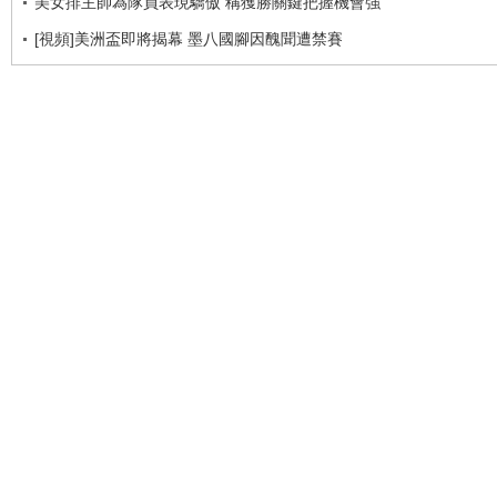
美女排主帥為隊員表現驕傲 稱獲勝關鍵把握機會強
[視頻]美洲盃即將揭幕 墨八國腳因醜聞遭禁賽