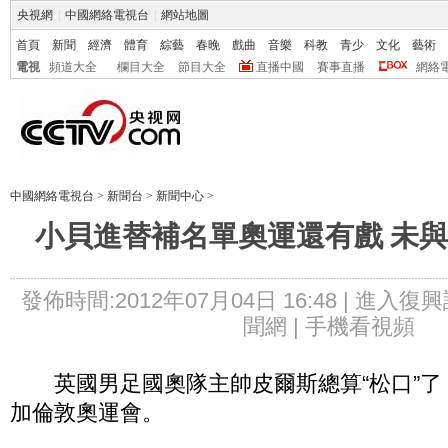
央視網
|
中國網絡電視台
|
網站地圖
首頁
新聞
經濟
體育
綜藝
春晚
戲曲
音樂
科教
青少
文化
藝術
電視
頻道大全
欄目大全
節目大全
直播中國
賽事直播
網絡
中國網絡電視台
>
新聞台
>
新聞中心
>
小貝進替補名單奧運還有戲 未
發佈時間:2012年07月04日 16:48 |
進入復興
聞網 |
手機看視頻
英國男足國奧隊主帥皮爾斯總算“松口”了
加倫敦奧運會。