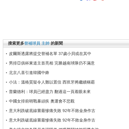
搜索更多
替補球員
主帥
的新聞
皮爾斯透露將提交替補名單 37歲小貝或在其中
男排亞俱杯東道主首亮相 完勝越南球隊仍不滿意
北京八喜引進韓國中鋒
小法：溫格質疑令人難以置信 西班牙將繼續稱霸
普蘭德利：球員已經盡力 翻過這一頁着眼未來
中國女排前哨戰暴頑疾 奧運會不悲觀
意大利跌破底線嘗最慘痛失敗 92年不敗金身作古
意大利跌破底線嘗最慘痛失敗 92年不敗金身作古