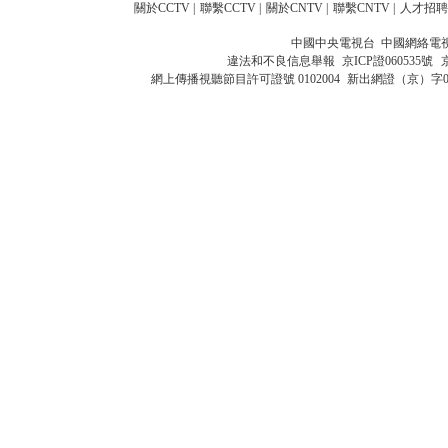
關於CCTV
|
聯繫CCTV
|
關於CNTV
|
聯繫CNTV
|
人才招聘
中國中央電視台 中國網絡電
違法和不良信息舉報
京ICP證060535號
網上傳播視聽節目許可證號 0102004
新出網證（京）字0