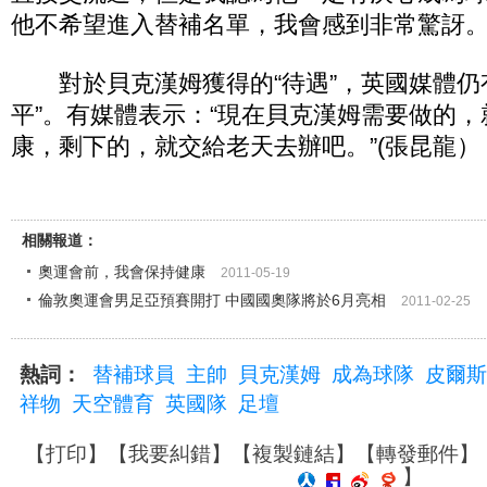
他不希望進入替補名單，我會感到非常驚訝。
對於貝克漢姆獲得的“待遇”，英國媒體仍
平”。有媒體表示：“現在貝克漢姆需要做的
康，剩下的，就交給老天去辦吧。”(張昆龍）
相關報道：
奧運會前，我會保持健康
2011-05-19
倫敦奧運會男足亞預賽開打 中國國奧隊將於6月亮相
2011-02-25
熱詞：
替補球員
主帥
貝克漢姆
成為球隊
皮爾斯
祥物
天空體育
英國隊
足壇
【
打印
】【
我要糾錯
】【
複製鏈結
】【
轉發郵件
】
】