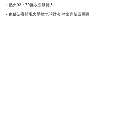
熱火93：79挫敗凱爾特人
東部決賽難現火星撞地球對決 詹韋完勝四巨頭