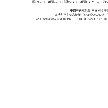
關於CCTV
|
聯繫CCTV
|
關於CNTV
|
聯繫CNTV
|
人才招聘
中國中央電視台 中國網絡電
違法和不良信息舉報
京ICP證060535號
網上傳播視聽節目許可證號 0102004
新出網證（京）字0