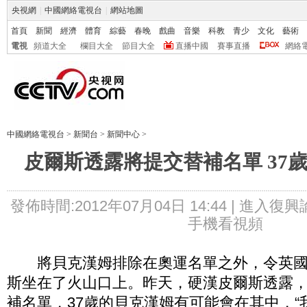
央視網
|
中國網絡電視台
|
網站地圖
首頁
新聞
經濟
體育
綜藝
春晚
戲曲
音樂
科教
青少
文化
藝術
電視
頻道大全
欄目大全
節目大全
直播中國
賽事直播
網絡
中國網絡電視台
>
新聞台
>
新聞中心
>
皮爾斯透露將提交替補名單 37
發佈時間:2012年07月04日 14:44 |
進入復興
手機看視頻
將貝克漢姆排除在奧運名單之外，令英國
斯坐在了火山口上。昨天，硬漢皮爾斯透露，
補名單，37歲的貝克漢姆有可能會在其中，“