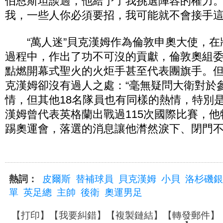
伯恩斯坦談過，他給予了我挑選陣容的權力
我，一些人你必須要招，我可能就不會接手這
“萬人迷”貝克漢姆作為倫敦申奧大使，在
過程中，作出了功不可沒的貢獻，倫敦奧組
點燃開幕式聖火的火炬手甚至代表團旗手。
克漢姆卻沒有過人之處：“毫無疑問大衛對於
情，但其他18名隊員也有同樣的熱情，特別是
漢姆曾代表英格蘭出戰過115次國際比賽，
踢奧運會，落選的消息讓他潸然淚下、閉門不
熱詞：
皮爾斯
替補球員
貝克漢姆
小貝
洛杉磯銀
單
英足總
主帥
後衛
奧運男足
【
打印
】【
我要糾錯
】【
複製鏈結
】【
轉發郵件
】