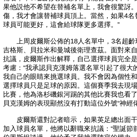
果他説他不希望在替補名單上，我會很驚訝
傷，我才會讓替補球員頂上。當然，如果4名
球員可能更好，這會給球隊更多選擇。”
上周皮爾斯公佈的18人名單中，3名超齡
吉格斯、貝拉米和曼城後衛理查茲。面對來
抗議，皮爾斯作出解釋，自己選擇球員完全
考慮：“我承認貝克漢姆落選名單引起了很大
我自己的眼睛來挑選球員。我不會因為個性
選擇球員只是足球的原因。這個賽季我去現場
比賽，他為洛杉磯銀河踢的其他比賽我也看了
貝克漢姆的表現顯然沒有打動這位外號“神經佬
皮爾斯還對記者暗示，如果英足總出面干
加入球員名單，他將以辭職來抗議：“聖誕節