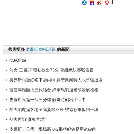
】
搜索更多
皮爾斯
替補球員
的新聞
NBA焦點
熱火“三巨頭”聯袂砍出73分 晉級總決賽戰雷霆
裏弗斯眼微紅喚下加內特 典型凱爾特人式堅強退場
雷霆年輕熱火三代結合 綠軍馬刺過老成發展桎梏
皮爾斯只需一個三分球 關鍵時刻出手命中
熱火陷魔鬼客場全隊萎靡不振 被綠衫軍扳回一城
熱火再陷“魔鬼客場”
皮爾斯：只需一場場贏 0-2那些紀錄是用來破的