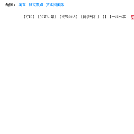
熱詞：
奧運
貝克漢姆
英國國奧隊
【
打印
】【
我要糾錯
】【
複製鏈結
】【
轉發郵件
】【
】
【一鍵分享