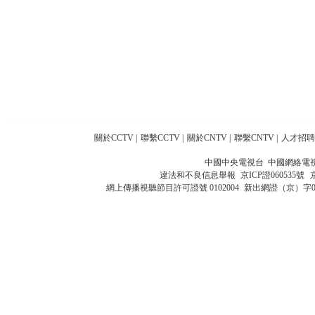
關於CCTV
|
聯繫CCTV
|
關於CNTV
|
聯繫CNTV
|
人才招聘
中國中央電視台 中國網絡電
違法和不良信息舉報
京ICP證060535號
網上傳播視聽節目許可證號 0102004
新出網證（京）字0