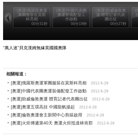
[奧運]俄羅斯奧運
[奧運]中國代表團
[奧運]助威倫敦奧
軍團服裝在莫斯
奧運裝備配發工
運 體育記者代表
科亮相
作啟動
團出征
00分31秒
00分19秒
00分27秒
“萬人迷”貝克漢姆無緣英國國奧隊
相關報道：
[奧運]俄羅斯奧運軍團服裝在莫斯科亮相
2012-6-29
[奧運]中國代表團奧運裝備配發工作啟動
2012-6-29
[奧運]助威倫敦奧運 體育記者代表團出征
2012-6-28
[奧運]奧運五環高挂 中國龍帆揚起
2012-6-28
[奧運]倫敦奧運會主新聞中心剪綵啟用
2012-6-28
[奧運]火炬傳遞第40天 奧運火炬抵達林肯郡
2012-6-28