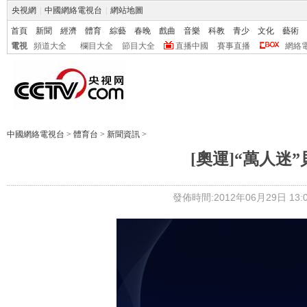
央視網
|
中國網絡電視台
|
網站地圖
首頁
新聞
經濟
體育
綜藝
春晚
戲曲
音樂
科教
青少
文化
藝術
電視
頻道大全
欄目大全
節目大全
直播中國
賽事直播
網絡
中國網絡電視台
>
體育台
>
新聞資訊
>
[奧運]“萬人迷
發佈時間:2012年06月29日 13:0