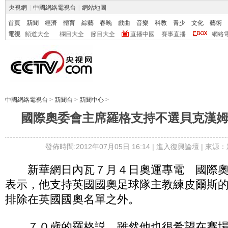
央視網
|
中國網絡電視台
|
網站地圖
首頁
新聞
經濟
體育
綜藝
春晚
戲曲
音樂
科教
青少
文化
藝術
電視
頻道大全
欄目大全
節目大全
直播中國
賽事直播
網絡
中國網絡電視台
>
新聞台
>
新聞中心
>
國際奧委會主席羅格支持不選貝克漢
發佈時間:2012年07月05日 16:14 |
進入復興論壇
| 來源：
新華網日內瓦７月４日奧運專電 國際奧
表示，他支持英國國奧足球隊主教練皮爾斯
排除在英國國奧名單之外。
７０歲的羅格説，雖然他也很希望在賽場