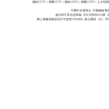
關於CCTV
|
聯繫CCTV
|
關於CNTV
|
聯繫CNTV
|
人才招聘
中國中央電視台 中國網絡電
違法和不良信息舉報
京ICP證060535號
網上傳播視聽節目許可證號 0102004
新出網證（京）字0