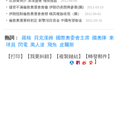
世游賽簡介 泳壇盛會 飛魚搖籃
2011-04-09
儘管不滿倫敦奧運會會徽 伊朗仍表態將參賽(圖)
2011-03-15
伊朗抵制倫敦奧運會會標 稱其種族歧視（圖）
2011-03-01
倫敦奧運賽程初定:射擊項目首金 中國有望衝金
2011-02-16
熱詞：
羅格
貝克漢姆
國際奧委會主席
國奧隊
東
球員
閃電
萬人迷
飛魚
皮爾斯
【
打印
】【
我要糾錯
】【
複製鏈結
】【
轉發郵件
】
】