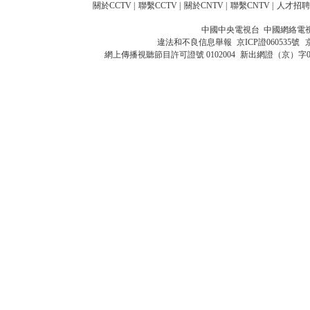
關於CCTV
|
聯繫CCTV
|
關於CNTV
|
聯繫CNTV
|
人才招聘
中國中央電視台 中國網絡電
違法和不良信息舉報
京ICP證060535號
網上傳播視聽節目許可證號 0102004
新出網證（京）字0