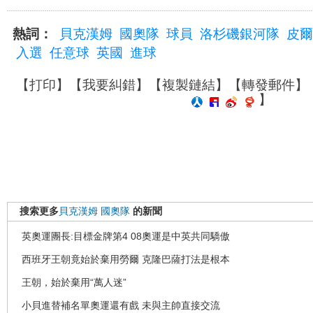
熱詞：
貝克漢姆
國奧隊
球員
洛杉磯銀河隊
皮爾
入選
任意球
英國
進球
【
打印
】【
我要糾錯
】【
複製鏈結
】【
轉發郵件
】
】
搜索更多
貝克漢姆
國奧隊
的新聞
英奧運團長:目標金牌第4 08奧運是中英共同驕傲
西班牙王朝竟始於棄用勞爾 克隆巴薩打法是根本
王朝，始於棄用“萬人迷”
小貝進替補名單奧運還有戲 未與主帥直接交流