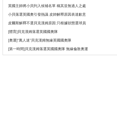
英國主帥將小貝列入候補名單 稱其並無過人之處
小貝落選英國奧引發熱議 皮帥解釋原因表達歉意
皮爾斯解釋不選貝克漢姆原因:只根據狀態選球員
[體育]貝克漢姆落選英國國奧隊
[奧運]“萬人迷”貝克漢姆無緣英國國奧隊
[第一時間]貝克漢姆落選英國國奧隊 無緣倫敦奧運