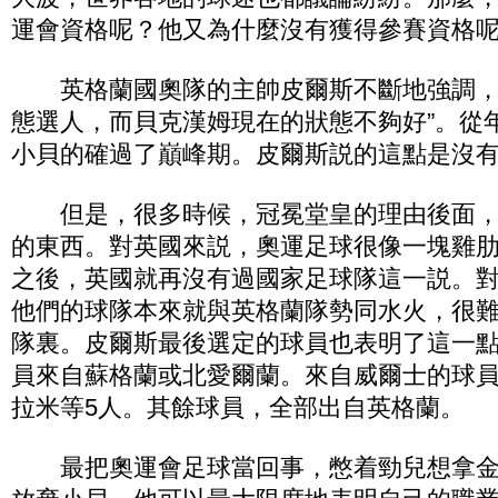
運會資格呢？他又為什麼沒有獲得參賽資格呢
英格蘭國奧隊的主帥皮爾斯不斷地強調，
態選人，而貝克漢姆現在的狀態不夠好”。從年
小貝的確過了巔峰期。皮爾斯説的這點是沒
但是，很多時候，冠冕堂皇的理由後面，
的東西。對英國來説，奧運足球很像一塊雞肋。
之後，英國就再沒有過國家足球隊這一説。
他們的球隊本來就與英格蘭隊勢同水火，很
隊裏。皮爾斯最後選定的球員也表明了這一
員來自蘇格蘭或北愛爾蘭。來自威爾士的球
拉米等5人。其餘球員，全部出自英格蘭。
最把奧運會足球當回事，憋着勁兒想拿金