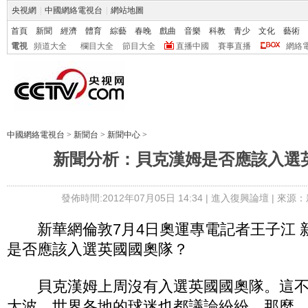
央視網
|
中國網絡電視台
|
網站地圖
首頁
新聞
經濟
體育
綜藝
春晚
戲曲
音樂
科教
青少
文化
藝術
電視
頻道大全
欄目大全
節目大全
直播中國
賽事直播
網絡
中國網絡電視台
>
新聞台
>
新聞中心
>
新聞分析：貝克漢姆是否應該入選
發佈時間:2012年07月05日 14:34 |
進入復興論壇
| 來源：
新華網倫敦7月4日奧運專電記者王子江 
是否應該入選英國國奧隊？
貝克漢姆上周沒有入選英國國奧隊。這不
大波，世界各地的球迷也都議論紛紛。那麼