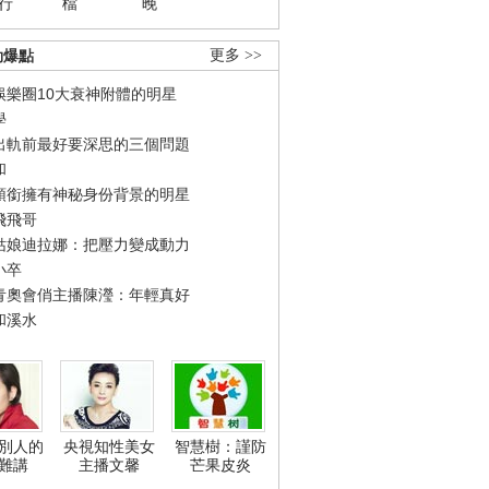
行
檔
晚
勁爆點
更多 >>
娛樂圈10大衰神附體的明星
學
出軌前最好要深思的三個問題
和
領銜擁有神秘身份背景的明星
飛飛哥
姑娘迪拉娜：把壓力變成動力
小卒
青奧會俏主播陳瀅：年輕真好
和溪水
別人的
央視知性美女
智慧樹：謹防
難講
主播文馨
芒果皮炎