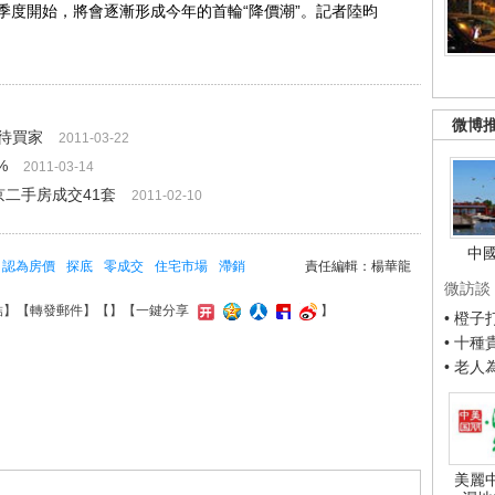
季度開始，將會逐漸形成今年的首輪“降價潮”。記者陸昀
微博
待買家
2011-03-22
%
2011-03-14
京二手房成交41套
2011-02-10
中
認為房價
探底
零成交
住宅市場
滯銷
責任編輯：楊華龍
微訪談
結
】【
轉發郵件
】【
】
【一鍵分享
】
• 橙
• 十
• 老
美麗