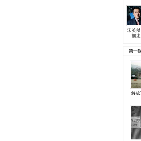
宋英傑
描述
第一
解放