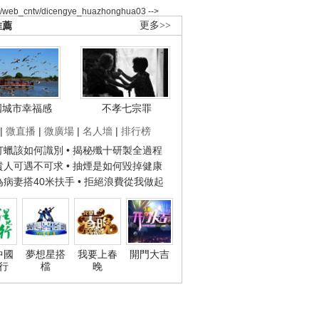
2/web_cntv/dicengye_huazhonghua03 -->
推薦
更多>>
國城市幸福感
不孝七宗罪
|
微直播
|
微廣場
|
名人墻
|
排行榜
子打蠟該如何識別
• 揭秘殲十研製全過程
種貴人可遇不可求
• 抽煙是如何毀掉健康
人為病妻搭40米扶手
• 拒絕浪費從我做起
中國
夢想星搭
我要上春
開門大吉
行
檔
晚