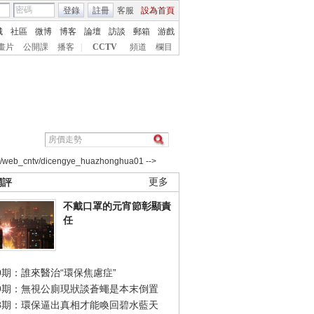
登錄
註冊
客服
設為首頁
城
社區
微博
博客
論壇
訪談
郵箱
游戲
畫片
公開課
播客
|
CCTV
頻道
欄目
2/web_cntv/dicengye_huazhonghua01 -->
網評
更多
不戴口罩的元宵節彰顯責
任
0期：誰來醫治“環保焦慮症”
49期：無視公廁現狀談蒼蠅是本末倒置
48期：環保逼出真相才能喚回碧水藍天