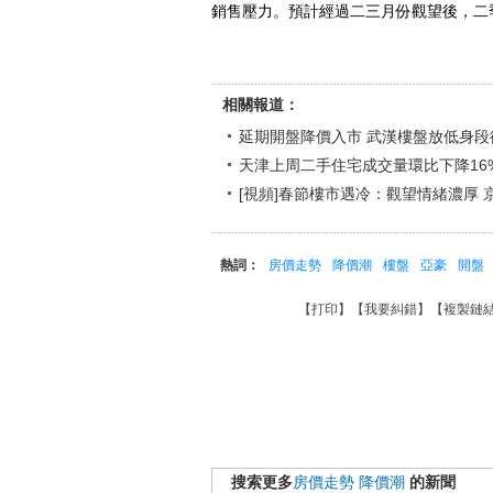
銷售壓力。預計經過二三月份觀望後，二
相關報道：
延期開盤降價入市 武漢樓盤放低身段
天津上周二手住宅成交量環比下降16
[視頻]春節樓市遇冷：觀望情緒濃厚 
熱詞：
房價走勢
降價潮
樓盤
亞豪
開盤
【
打印
】【
我要糾錯
】【
複製鏈
搜索更多
房價走勢
降價潮
的新聞