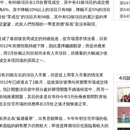
目中，有85個項目在1月份實現成交，其中有41個項目的成交價
第6
6%。其中降幅10%以上的項目只有8個，降幅不足5%的項目
第6
第6
份“零成交”的項目共有94個，其中有52個項目的累計簽約率
交寥寥，此前人們預期的一季度房價“探底”並沒有顯現。
造成了春節後首周成交的持續低迷，從市場需求情況看，目前
2012年房價預期持續下降，因此選擇繼續觀望；而從供應來
售，而2月份截止到目前尚未有入市項目，供應量的大幅減少使
成交未現回溫的原因之一。
有20個左右的項目入市量，但是從上周零入市量的情況來
今日
012年已經過去了1個月，從政策信號導向與實際市場成交情
，預計開盤項目當中部分處於辦理開盤手續過程當中，而另一
動地推遲開盤，其目的多是在等待今年3月份兩會期間對房地
北京住宅市場的供應將在3月份之後才能恢復正常。
房企為“躲避嚴寒”，出售意願降低，今年年初住宅市場的低
來面臨的銷售壓力仍然較大，即使是降價項目也面臨着較大的