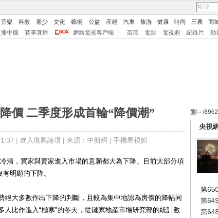
音樂
科教
青少
文化
藝術
公益
産經
汽車
旅游
健康
時尚
三農
商
直播中國
賽事直播
網絡電視客戶端
|
高清
電影
電視劇
紀錄片
動
降價 二季度形成首輪“降價潮”
壟!-- /896
央視
:37 |
進入復興論壇
| 來源：中新網 |
手機看視頻
冷清，買家與賣家進入市場的意願都大為下降。目前大部分項
沒有明顯的下降。
第65
絕大多數作出下降的判斷，且較為集中地認為房價的降幅同
第6
多人比作進入“極寒”的冬天，從鏈家地産市場研究部的統計數
第6