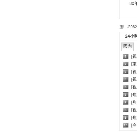
80
壟!-- /896
24小
國內
[
1
[
2
[
3
[
4
[
5
[
6
[焦
7
[
8
[
9
[
10