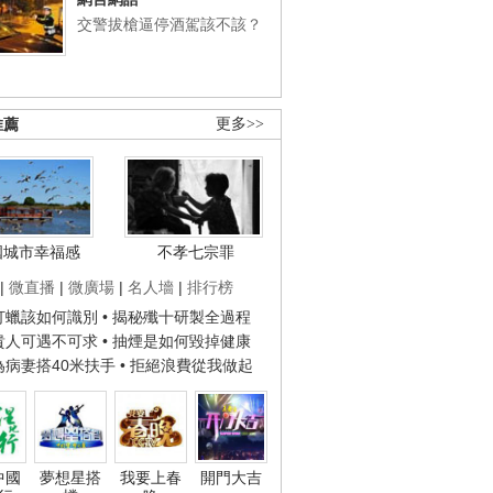
交警拔槍逼停酒駕該不該？
推薦
更多>>
國城市幸福感
不孝七宗罪
|
微直播
|
微廣場
|
名人墻
|
排行榜
子打蠟該如何識別
• 揭秘殲十研製全過程
種貴人可遇不可求
• 抽煙是如何毀掉健康
人為病妻搭40米扶手
• 拒絕浪費從我做起
中國
夢想星搭
我要上春
開門大吉