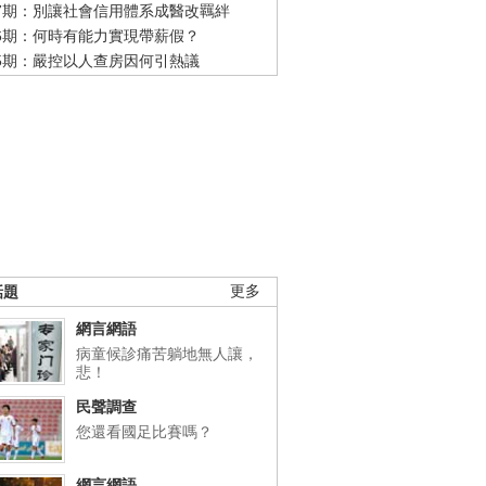
47期：別讓社會信用體系成醫改羈絆
46期：何時有能力實現帶薪假？
45期：嚴控以人查房因何引熱議
話題
更多
網言網語
病童候診痛苦躺地無人讓，
悲！
民聲調查
您還看國足比賽嗎？
網言網語