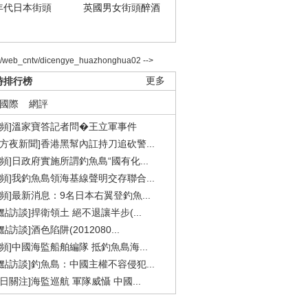
年代日本街頭
英國男女街頭醉酒
2/web_cntv/dicengye_huazhonghua02 -->
時排行榜
更多
國際
網評
視頻]溫家寶答記者問�王立軍事件
東方夜新聞]香港黑幫內訌持刀追砍警...
視頻]日政府實施所謂釣魚島“國有化...
視頻]我釣魚島領海基線聲明交存聯合...
視頻]最新消息：9名日本右翼登釣魚...
焦點訪談]捍衛領土 絕不退讓半步(...
點訪談]酒色陷阱(2012080...
視頻]中國海監船舶編隊 抵釣魚島海...
焦點訪談]釣魚島：中國主權不容侵犯...
今日關注]海監巡航 軍隊威懾 中國...