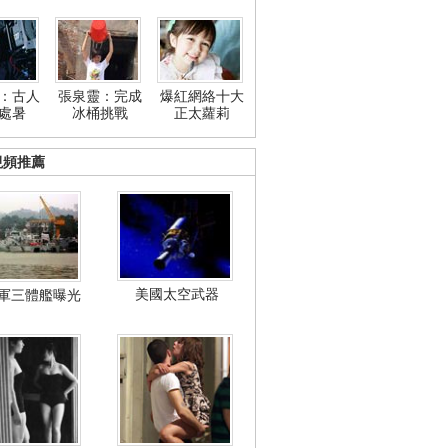
：古人
張泉靈：完成
爆紅網絡十大
處暑
冰桶挑戰
正太蘿莉
視頻推薦
美國太空武器
軍三體艦曝光