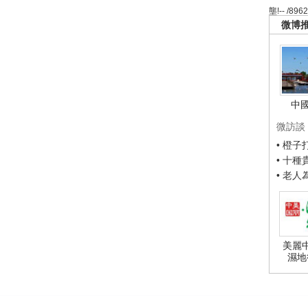
壟!-- /896
微博
中
微訪談
• 橙
• 十
• 老
美麗
濕地