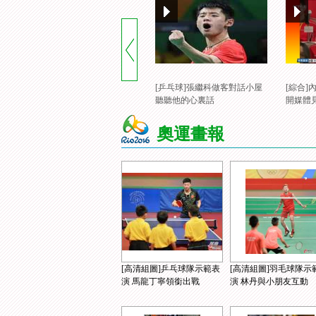
[乒乓球]張繼科做客對話小屋
[綜合
聽聽他的心裏話
開媒體
奧運畫報
[高清組圖]乒乓球隊示範表
[高清組圖]羽毛球隊示
演 馬龍丁寧領銜出戰
演 林丹與小朋友互動