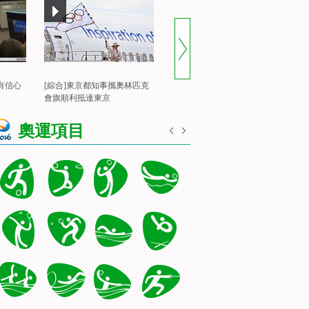
有信心
[綜合]東京都知事攜奧林匹克
[風雲會]20160822 頂住壓力 諶
[
會旗順利抵達東京
龍裏約登頂
一
奧運項目