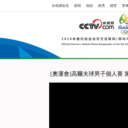
央視網首頁
新聞
視頻
經濟
體育
軍
[奧運會]高爾夫球男子個人賽 第