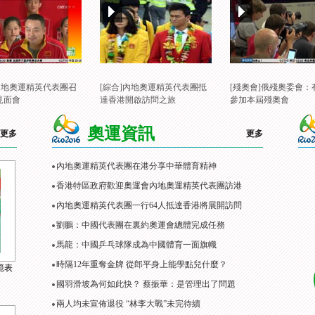
]內地奧運精英代表團召
[綜合]內地奧運精英代表團抵
[殘奧會]俄殘奧委會：
見面會
達香港開啟訪問之旅
參加本屆殘奧會
奧運資訊
更多
更多
內地奧運精英代表團在港分享中華體育精神
香港特區政府歡迎奧運會內地奧運精英代表團訪港
內地奧運精英代表團一行64人抵達香港將展開訪問
劉鵬：中國代表團在裏約奧運會總體完成任務
馬龍：中國乒乓球隊成為中國體育一面旗幟
時隔12年重奪金牌 從郎平身上能學點兒什麼？
範表
國羽滑坡為何如此快？ 蔡振華：是管理出了問題
兩人均未宣佈退役 “林李大戰”未完待續