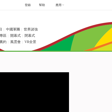
登錄
幫助
應用
目
中國軍團
世界諸強
|
|
專區
開幕式
閉幕式
|
|
裏約
風雲會
VR全景
|
|