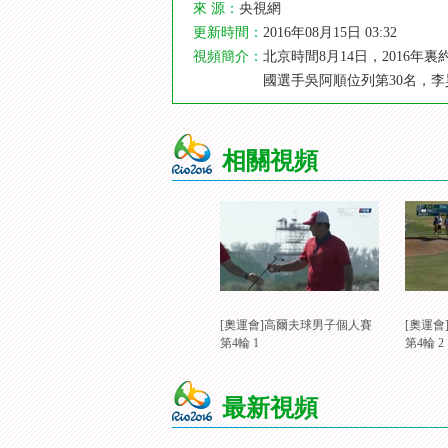
來 源：
央視網
更新時間：
2016年08月15日 03:32
視頻簡介：
北京時間8月14日，2016
國選手吳阿順位列第30名，李
相關視頻
[奧運會]高爾夫球男子個人賽
[奧運
第4輪 1
第4輪 2
最新視頻