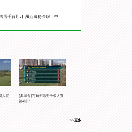
英國選手賈斯汀-羅斯奪得金牌，中
個人賽
[奧運會]高爾夫球男子個人賽
第4輪 5
>>更多