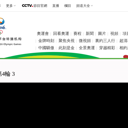
事
更多
節目官網
直播
欄目
頻道大全
奧運會
回看奧運
賽程
新聞
圖片
視頻
項
|
|
|
|
|
|
金牌時刻
聚焦央視
微視頻
裏約三人行
超清
|
|
|
|
|
中國驕傲
此刻是金
全景奧運
穿越精彩
相約
|
|
|
|
|
4輪 3