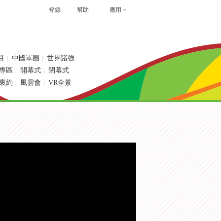
登錄
幫助
應用
目
中國軍團
世界諸強
|
|
專區
開幕式
閉幕式
|
|
裏約
風雲會
VR全景
|
|