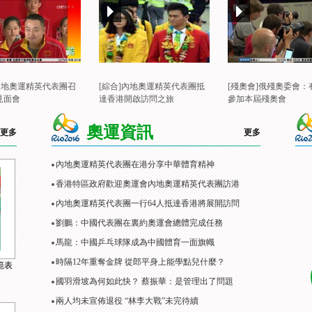
]內地奧運精英代表團召
[綜合]內地奧運精英代表團抵
[殘奧會]俄殘奧委會：
見面會
達香港開啟訪問之旅
參加本屆殘奧會
奧運資訊
更多
更多
內地奧運精英代表團在港分享中華體育精神
香港特區政府歡迎奧運會內地奧運精英代表團訪港
內地奧運精英代表團一行64人抵達香港將展開訪問
劉鵬：中國代表團在裏約奧運會總體完成任務
馬龍：中國乒乓球隊成為中國體育一面旗幟
時隔12年重奪金牌 從郎平身上能學點兒什麼？
範表
國羽滑坡為何如此快？ 蔡振華：是管理出了問題
兩人均未宣佈退役 “林李大戰”未完待續