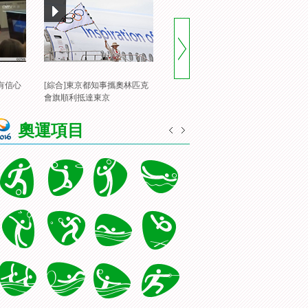
有信心
[綜合]東京都知事攜奧林匹克
[風雲會]20160822 頂住壓力 諶
[
會旗順利抵達東京
龍裏約登頂
一
奧運項目