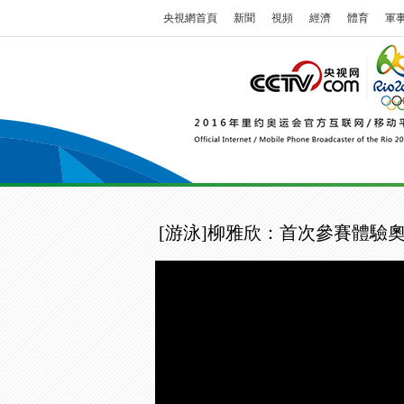
央視網首頁
新聞
視頻
經濟
體育
軍
[游泳]柳雅欣：首次參賽體驗