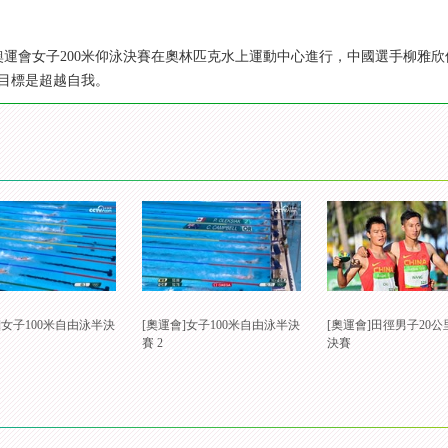
里約奧運會女子200米仰泳決賽在奧林匹克水上運動中心進行，中國選手柳雅
目標是超越自我。
]女子100米自由泳半決
[奧運會]女子100米自由泳半決
[奧運會]田徑男子20
賽 2
決賽