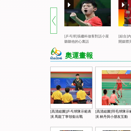
[乒乓球]張繼科做客對話小屋
[綜合
聽聽他的心裏話
開媒體
奧運畫報
[高清組圖]乒乓球隊示範表
[高清組圖]羽毛球隊示
演 馬龍丁寧領銜出戰
演 林丹與小朋友互動