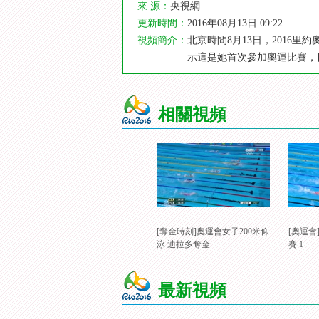
來 源：
央視網
更新時間：
2016年08月13日 09:22
視頻簡介：
北京時間8月13日，2016
示這是她首次參加奧運比賽，
相關視頻
[奪金時刻]奧運會女子200米仰
[奧運會
泳 迪拉多奪金
賽 1
最新視頻