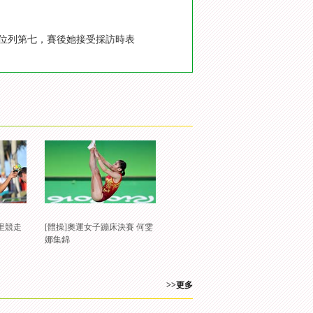
欣位列第七，賽後她接受採訪時表
公里競走
[體操]奧運女子蹦床決賽 何雯
娜集錦
>>更多