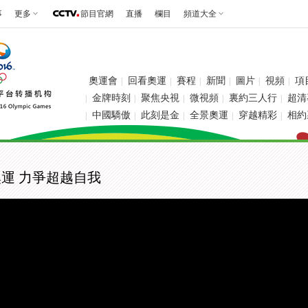
事
更多
節目官網
直播
欄目
頻道大全
奧運會
回看奧運
賽程
新聞
圖片
視頻
項
|
|
|
|
|
|
金牌時刻
聚焦央視
微視頻
裏約三人行
超清
|
|
|
|
|
中國驕傲
此刻是金
全景奧運
穿越精彩
相約
|
|
|
|
|
奧運 力爭超越自我