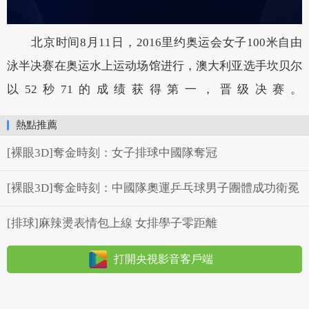
北京时间8月11日，2016里约奥运会女子100米自由
泳半决赛在奥运水上运动场馆进行，澳大利亚选手坎贝尔
以52秒71的成绩获得第一，晋级决赛。
熱點推薦
[裸眼3D]奪金時刻：女子排球中國隊奪冠
[裸眼3D]奪金時刻：中國隊奧運乒乓球男子團體成功衛冕
[排球]麻辣燙表情包上線 女排學子零距離
打開央視影音客戶端