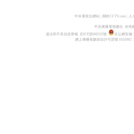
中央電視台網站
|
關於CCTV.com
|
人
中央廣播電視總台 央視
違法和不良信息舉報
京ICP證060535號
京公網安備 11
網上傳播視聽節目許可證號 0102002