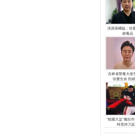
演員張晞臨：珍愛
絕毒品
吉林省禁毒大使
珍愛生命 拒
“校園大盜”瘋狂
時竟持刀反