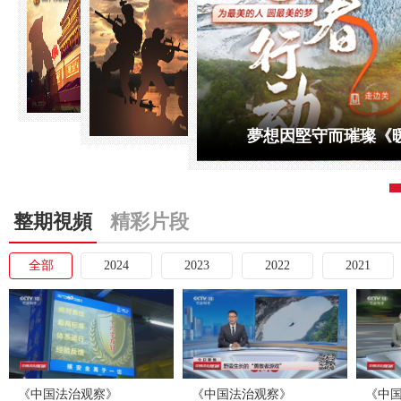
夢想因堅守而璀璨《暖春
整期視頻
精彩片段
全部
2024
2023
2022
2021
《中国法治观察》
《中国法治观察》
《中