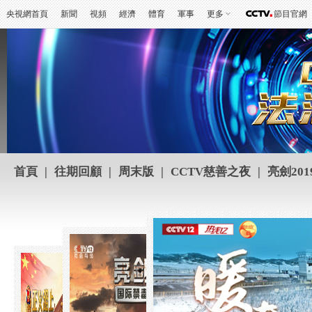
央視網首頁
新聞
視頻
經濟
體育
軍事
更多
節目官網
首頁
|
往期回顧
|
周末版
|
CCTV慈善之夜
|
亮劍201