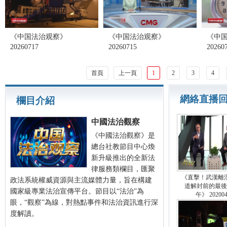
《中国法治观察》
《中国法治观察》
《中
20260717
20260715
20260
首頁
上一頁
1
2
3
4
網絡直播
欄目介紹
中國法治觀察
《中國法治觀察》是
總台社教節目中心煥
新升級推出的全新法
律服務類欄目，匯聚
《直擊！武漢離
政法系統權威資源與主流媒體力量，旨在構建
道解封前的最後
國家級專業法治宣傳平台。節目以“法治”為
午》 202004
眼，“觀察”為線，對熱點事件和法治資訊進行深
度解讀。