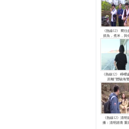
《熱線12》 嚮
抓魚，煮米，與
《熱線12》 崢嶸
距離”體驗海
《熱線12》清明
播：清明踏青 重