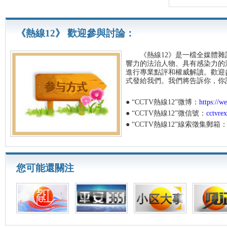
《熱線12》 歡迎參與討論：
《熱線12》是一檔全媒體雜誌
響力的法治人物、具有感染力的
進行專業點評和權威解讀。歡迎
式發給我們。我們將告訴你，你
● “CCTV熱線12”微博：
https://w
● “CCTV熱線12”微信號：
cctvre
● “CCTV熱線12”線索徵集郵箱
您可能還關注