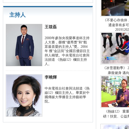
主持人
《不要心存僥倖
通違章有多可
王筱磊
20191202
2000年參加央視榮事達杯主持
人大賽，榮獲“優秀獎”和“觀
眾最喜愛的主持人”獎。2004
年 獲“金話筒”全國百優節目主
持人稱號。中央電視台社會與
法頻道 《熱線12》欄目主持
人。
《冰雪運動季》 20
康復健身 邁
李曉輝
中央電視台社會與法頻道《熱
線12》欄目主持人。畢業於中
國傳媒大學播音主持藝術學
院。
《熱線12》 重
磅！扶貧、公益