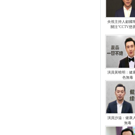
央視主持人顧國寧
關注“CCTV慈
演員黃曉明：健康
色無毒
演員沙溢：健康人
無毒