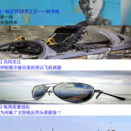
[一槌定音]译界之王——林琴南
换一批
央视榜单
1
共同关注
伊朗展示被击落的美以飞机残骸
2
每周质量报告
为何戴了太阳镜反而头晕眼胀？