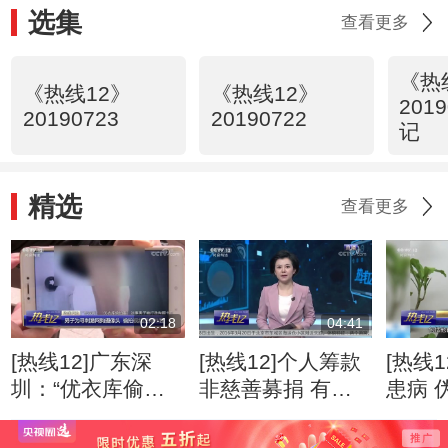
选集
查看更多
《热
《热线12》
《热线12》
201
20190723
20190722
记
精选
查看更多
02:18
04:41
[热线12]广东深
[热线12]个人筹款
[热线
圳：“优衣库偷拍
非慈善募捐 有效
患病 
案”涉事男子被行
监管难
网络
政拘留十日