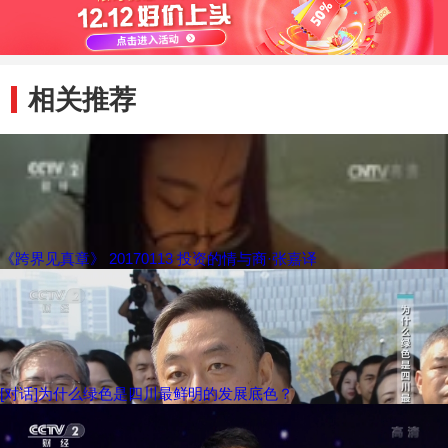
相关推荐
《跨界见真章》 20170113 投资的情与商·张嘉译
[对话]为什么绿色是四川最鲜明的发展底色？