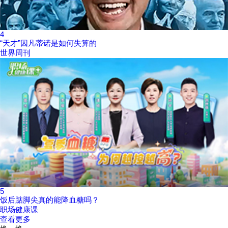
4
“天才”因凡蒂诺是如何失算的
世界周刊
5
饭后踮脚尖真的能降血糖吗？
职场健康课
查看更多